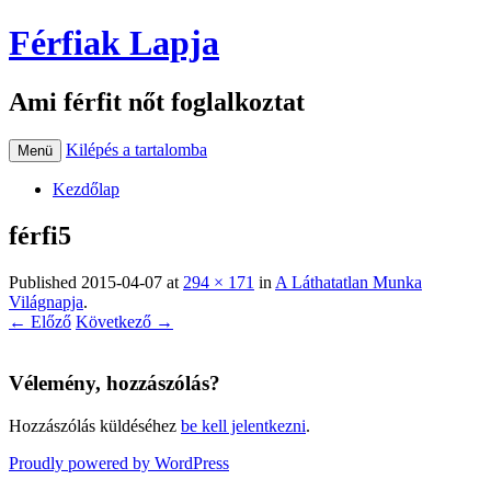
Férfiak Lapja
Ami férfit nőt foglalkoztat
Kilépés a tartalomba
Menü
Kezdőlap
férfi5
Published
2015-04-07
at
294 × 171
in
A Láthatatlan Munka
Világnapja
.
← Előző
Következő →
Vélemény, hozzászólás?
Hozzászólás küldéséhez
be kell jelentkezni
.
Proudly powered by WordPress