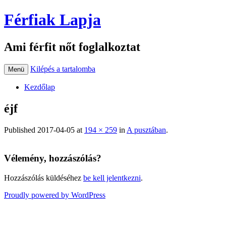
Férfiak Lapja
Ami férfit nőt foglalkoztat
Kilépés a tartalomba
Menü
Kezdőlap
éjf
Published
2017-04-05
at
194 × 259
in
A pusztában
.
Vélemény, hozzászólás?
Hozzászólás küldéséhez
be kell jelentkezni
.
Proudly powered by WordPress