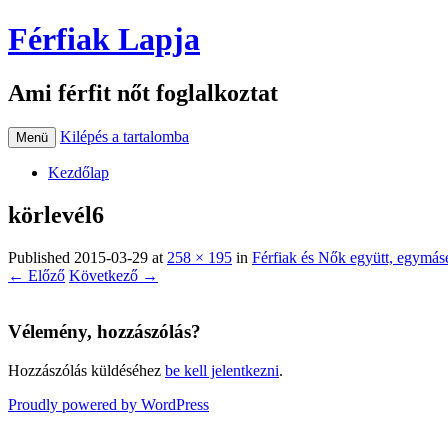
Férfiak Lapja
Ami férfit nőt foglalkoztat
Kilépés a tartalomba
Menü
Kezdőlap
körlevél6
Published
2015-03-29
at
258 × 195
in
Férfiak és Nők együtt, egymásé
← Előző
Következő →
Vélemény, hozzászólás?
Hozzászólás küldéséhez
be kell jelentkezni
.
Proudly powered by WordPress