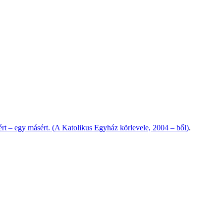
rt – egy másért. (A Katolikus Egyház körlevele, 2004 – ből)
.