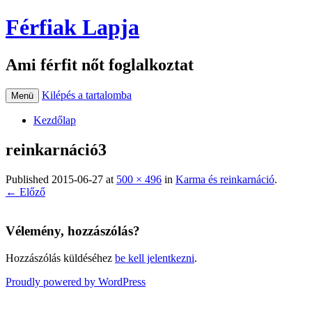
Férfiak Lapja
Ami férfit nőt foglalkoztat
Kilépés a tartalomba
Menü
Kezdőlap
reinkarnáció3
Published
2015-06-27
at
500 × 496
in
Karma és reinkarnáció
.
← Előző
Vélemény, hozzászólás?
Hozzászólás küldéséhez
be kell jelentkezni
.
Proudly powered by WordPress