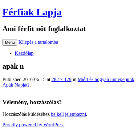
Férfiak Lapja
Ami férfit nőt foglalkoztat
Kilépés a tartalomba
Menü
Kezdőlap
apák n
Published
2016-06-15
at
282 × 179
in
Miért és hogyan ünnepeljünk
Apák Napját?
.
Vélemény, hozzászólás?
Hozzászólás küldéséhez
be kell jelentkezni
.
Proudly powered by WordPress