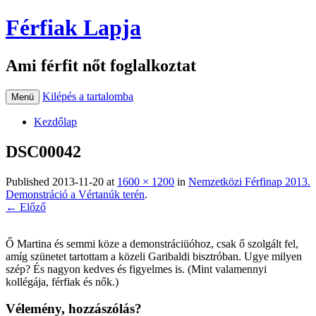
Férfiak Lapja
Ami férfit nőt foglalkoztat
Kilépés a tartalomba
Menü
Kezdőlap
DSC00042
Published
2013-11-20
at
1600 × 1200
in
Nemzetközi Férfinap 2013.
Demonstráció a Vértanúk terén
.
← Előző
Ő Martina és semmi köze a demonstráciüóhoz, csak ő szolgált fel,
amíg szünetet tartottam a közeli Garibaldi bisztróban. Ugye milyen
szép? És nagyon kedves és figyelmes is. (Mint valamennyi
kollégája, férfiak és nők.)
Vélemény, hozzászólás?