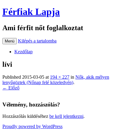
Férfiak Lapja
Ami férfit nőt foglalkoztat
Kilépés a tartalomba
Menü
Kezdőlap
lívi
Published
2015-03-05
at
194 × 227
in
Nők, akik mélyen
lenyűgöztek (Nőnap felé közeledvén)
.
← Előző
Vélemény, hozzászólás?
Hozzászólás küldéséhez
be kell jelentkezni
.
Proudly powered by WordPress