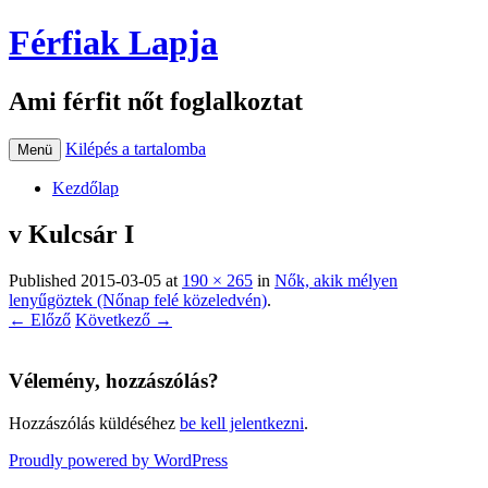
Férfiak Lapja
Ami férfit nőt foglalkoztat
Kilépés a tartalomba
Menü
Kezdőlap
v Kulcsár I
Published
2015-03-05
at
190 × 265
in
Nők, akik mélyen
lenyűgöztek (Nőnap felé közeledvén)
.
← Előző
Következő →
Vélemény, hozzászólás?
Hozzászólás küldéséhez
be kell jelentkezni
.
Proudly powered by WordPress