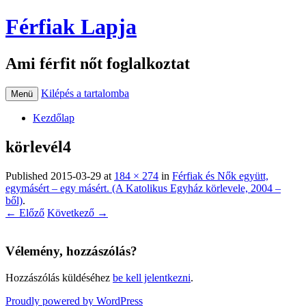
Férfiak Lapja
Ami férfit nőt foglalkoztat
Kilépés a tartalomba
Menü
Kezdőlap
körlevél4
Published
2015-03-29
at
184 × 274
in
Férfiak és Nők együtt,
egymásért – egy másért. (A Katolikus Egyház körlevele, 2004 –
ből)
.
← Előző
Következő →
Vélemény, hozzászólás?
Hozzászólás küldéséhez
be kell jelentkezni
.
Proudly powered by WordPress