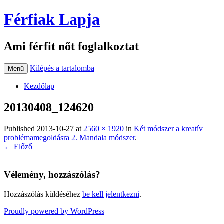
Férfiak Lapja
Ami férfit nőt foglalkoztat
Kilépés a tartalomba
Menü
Kezdőlap
20130408_124620
Published
2013-10-27
at
2560 × 1920
in
Két módszer a kreatív
problémamegoldásra 2. Mandala módszer
.
← Előző
Vélemény, hozzászólás?
Hozzászólás küldéséhez
be kell jelentkezni
.
Proudly powered by WordPress