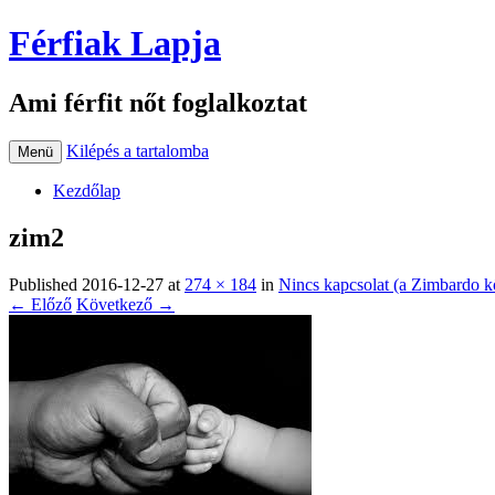
Férfiak Lapja
Ami férfit nőt foglalkoztat
Kilépés a tartalomba
Menü
Kezdőlap
zim2
Published
2016-12-27
at
274 × 184
in
Nincs kapcsolat (a Zimbardo kö
← Előző
Következő →