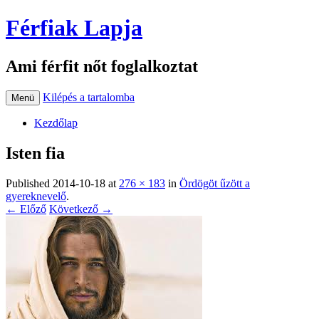
Férfiak Lapja
Ami férfit nőt foglalkoztat
Kilépés a tartalomba
Menü
Kezdőlap
Isten fia
Published
2014-10-18
at
276 × 183
in
Ördögöt űzött a
gyereknevelő
.
← Előző
Következő →