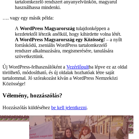
tartalomkezelő rendszert anyanyelvünkön, magyarul
használhassa mindenki.
…. vagy egy másik példa:
A
WordPress Magyarország
tulajdonképpen a
kezdetektől létezik anélkül, hogy kihirdette volna létét.
A WordPress Magyarország egy Közösség!
– a nyílt
forráskódú, zseniális WordPress tartalomkezelő
rendszer alkalmazására, megismerésére, tanulására
szövetkeztünk.
Új WordPress-felhasználóként a
Vezérlőpult
ba lépve ez az oldal
törölhető, módosítható, és új oldalak hozhatóak létre saját
tartalommal. Jó szórakozást kíván a WordPress Nemzeközi
Közössége!
Vélemény, hozzászólás?
Hozzászólás küldéséhez
be kell jelentkezni
.
Férfiszellem
Mai
Hobbi
Munka
Sport
Színes
Lélek
család
-
nagyvilág
és
Női
Tánc
hit
lét
Egyé
-
Mozgás