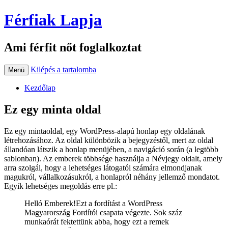
Férfiak Lapja
Ami férfit nőt foglalkoztat
Kilépés a tartalomba
Menü
Kezdőlap
Ez egy minta oldal
Ez egy mintaoldal, egy WordPress-alapú honlap egy oldalának
létrehozásához. Az oldal különbözik a bejegyzéstől, mert az oldal
állandóan látszik a honlap menüjében, a navigáció során (a legtöbb
sablonban). Az emberek többsége használja a Névjegy oldalt, amely
arra szolgál, hogy a lehetséges látogatói számára elmondjanak
magukról, vállalkozásukról, a honlapról néhány jellemző mondatot.
Egyik lehetséges megoldás erre pl.:
Helló Emberek!Ezt a fordítást a WordPress
Magyarország Fordítói csapata végezte. Sok száz
munkaórát fektettünk abba, hogy ezt a remek