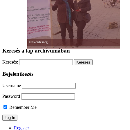
Önkéntesség
Keresés a lap archivumában
Keresés:
Bejelentkezés
Username
Password
Remember Me
Register