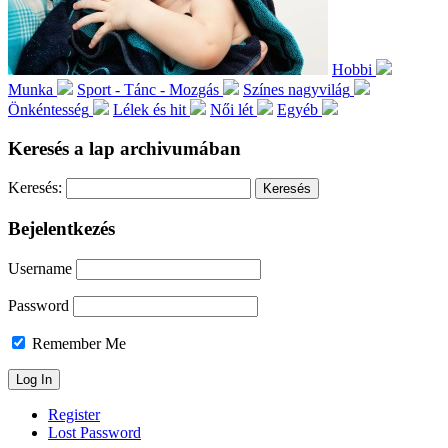
Hobbi
Munka
Sport - Tánc - Mozgás
Színes nagyvilág
Önkéntesség
Lélek és hit
Női lét
Egyéb
Keresés a lap archivumában
Keresés:
Bejelentkezés
Username
Password
Remember Me
Register
Lost Password