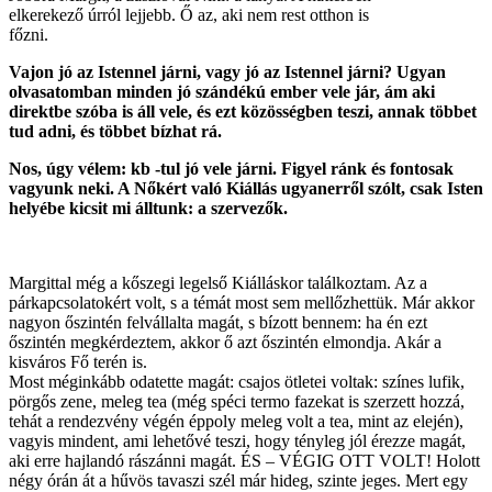
elkerekező úrról lejjebb. Ő az, aki nem rest otthon is
főzni.
Vajon jó az Istennel járni, vagy jó az Istennel járni? Ugyan
olvasatomban minden jó szándékú ember vele jár, ám aki
direktbe szóba is áll vele, és ezt közösségben teszi, annak többet
tud adni, és többet bízhat rá.
Nos, úgy vélem: kb -tul jó vele járni. Figyel ránk és fontosak
vagyunk neki. A Nőkért való Kiállás ugyanerről szólt, csak Isten
helyébe kicsit mi álltunk: a szervezők.
Margittal még a kőszegi legelső Kiálláskor találkoztam. Az a
párkapcsolatokért volt, s a témát most sem mellőzhettük. Már akkor
nagyon őszintén felvállalta magát, s bízott bennem: ha én ezt
őszintén megkérdeztem, akkor ő azt őszintén elmondja. Akár a
kisváros Fő terén is.
Most méginkább odatette magát: csajos ötletei voltak: színes lufik,
pörgős zene, meleg tea (még spéci termo fazekat is szerzett hozzá,
tehát a rendezvény végén éppoly meleg volt a tea, mint az elején),
vagyis mindent, ami lehetővé teszi, hogy tényleg jól érezze magát,
aki erre hajlandó rászánni magát. ÉS – VÉGIG OTT VOLT! Holott
négy órán át a hűvös tavaszi szél már hideg, szinte jeges. Mert egy