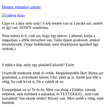
Minden vélemény számít!
Ugye ez a lány nem szép? A kép tetején van az a picike szó, amiért
ez így van. DOWN szindróma.
Nem tudom ki ő, csak azt, hogy egy táncos. Láthatod, karjai a
magasban, s afféle dresszben van. Talán éppen gyakorolt, amikor
fényképezték. (Vagy beállították, mert fényképezni igazából úgy
szoktak.)
S miért e kép, mely egy plakátról készült? Ezért:
Fesztivált rendeztek értük és velük. Megünnepelték őket. Biztos azt
gondoltad, a részvétedet kérem. Oké, jöhet az is. Szebb lesz tőle a
világ, ha csak kicsit is. De a valódi ok ez:
Ünnepeljünk mi is! Te és én. Mert van jóság a Földön, vannak
emberek, akik törődnek a másikkal, és TETTEKKEL, nem csak
szavakkal! Van okunk örülni? Bizony van. Mert szebb a világ, mint
hinnénk.