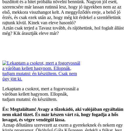
buzdított és a hitet próbálta növelni bennünk. Nagyon jól esett,
szerencsére már lassan rutinná lesz, hogy jó ügyekben nem az az
első, mekkora visszhangot kelt. A meggyőződés ereje, a belső jó
érzés, és csak ezek után az, hogy még kit érdekel a szemléletünk
rajtunk kívül. Kinek van eleve hasonló?
Aztán csak terjed a Tavasz tovább, és rájöhetünk, hol foglalt állást
még? Kik árasztják eleve már?
Lekaptam a csokrot, mert a fogorvosnál a
váróban kellett hagynom. Ellopnák,
tudjam mutatni: én készültem.
És: Megtaláltam! Avagy a tűzokádó, aki valójában egyáltalán
nem okád tüzet. És már készen várt rá, hogy fogadja a hős
lovagot, és végre vendégül lássa.
Aznap délutánra szervezett az exem a gyerekeknek és nekem egy
közös programot. Ökölvívó Gála Kőszegen, érdekli a fiúkat, lesz