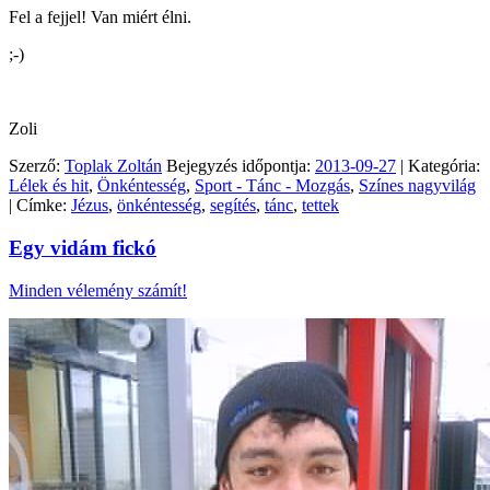
Fel a fejjel! Van miért élni.
;-)
Zoli
Szerző:
Toplak Zoltán
Bejegyzés időpontja:
2013-09-27
| Kategória:
Lélek és hit
,
Önkéntesség
,
Sport - Tánc - Mozgás
,
Színes nagyvilág
| Címke:
Jézus
,
önkéntesség
,
segítés
,
tánc
,
tettek
Egy vidám fickó
Minden vélemény számít!