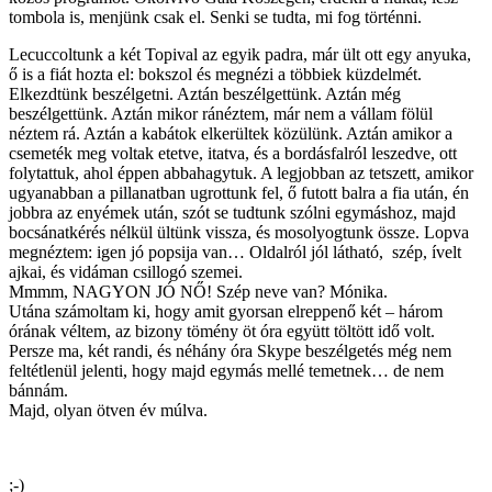
tombola is, menjünk csak el. Senki se tudta, mi fog történni.
Lecuccoltunk a két Topival az egyik padra, már ült ott egy anyuka,
ő is a fiát hozta el: bokszol és megnézi a többiek küzdelmét.
Elkezdtünk beszélgetni. Aztán beszélgettünk. Aztán még
beszélgettünk. Aztán mikor ránéztem, már nem a vállam fölül
néztem rá. Aztán a kabátok elkerültek közülünk. Aztán amikor a
csemeték meg voltak etetve, itatva, és a bordásfalról leszedve, ott
folytattuk, ahol éppen abbahagytuk. A legjobban az tetszett, amikor
ugyanabban a pillanatban ugrottunk fel, ő futott balra a fia után, én
jobbra az enyémek után, szót se tudtunk szólni egymáshoz, majd
bocsánatkérés nélkül ültünk vissza, és mosolyogtunk össze. Lopva
megnéztem: igen jó popsija van… Oldalról jól látható, szép, ívelt
ajkai, és vidáman csillogó szemei.
Mmmm, NAGYON JÓ NŐ! Szép neve van? Mónika.
Utána számoltam ki, hogy amit gyorsan elreppenő két – három
órának véltem, az bizony tömény öt óra együtt töltött idő volt.
Persze ma, két randi, és néhány óra Skype beszélgetés még nem
feltétlenül jelenti, hogy majd egymás mellé temetnek… de nem
bánnám.
Majd, olyan ötven év múlva.
;-)