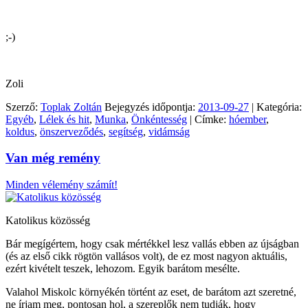
;-)
Zoli
Szerző:
Toplak Zoltán
Bejegyzés időpontja:
2013-09-27
| Kategória:
Egyéb
,
Lélek és hit
,
Munka
,
Önkéntesség
| Címke:
hóember
,
koldus
,
önszerveződés
,
segítség
,
vidámság
Van még remény
Minden vélemény számít!
Katolikus közösség
Bár megígértem, hogy csak mértékkel lesz vallás ebben az újságban
(és az első cikk rögtön vallásos volt), de ez most nagyon aktuális,
ezért kivételt teszek, lehozom. Egyik barátom mesélte.
Valahol Miskolc környékén történt az eset, de barátom azt szeretné,
ne írjam meg, pontosan hol, a szereplők nem tudják, hogy