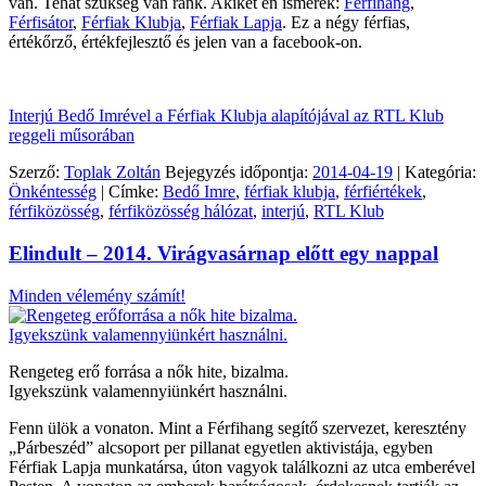
van. Tehát szükség van ránk. Akiket én ismerek:
Férfihang
,
Férfisátor
,
Férfiak Klubja
,
Férfiak Lapja
. Ez a négy férfias,
értékőrző, értékfejlesztő és jelen van a facebook-on.
Interjú Bedő Imrével a Férfiak Klubja alapítójával az RTL Klub
reggeli műsorában
Szerző:
Toplak Zoltán
Bejegyzés időpontja:
2014-04-19
| Kategória:
Önkéntesség
| Címke:
Bedő Imre
,
férfiak klubja
,
férfiértékek
,
férfiközösség
,
férfiközösség hálózat
,
interjú
,
RTL Klub
Elindult – 2014. Virágvasárnap előtt egy nappal
Minden vélemény számít!
Rengeteg erő forrása a nők hite, bizalma.
Igyekszünk valamennyiünkért használni.
Fenn ülök a vonaton. Mint a Férfihang segítő szervezet, keresztény
„Párbeszéd” alcsoport per pillanat egyetlen aktivistája, egyben
Férfiak Lapja munkatársa, úton vagyok találkozni az utca emberével