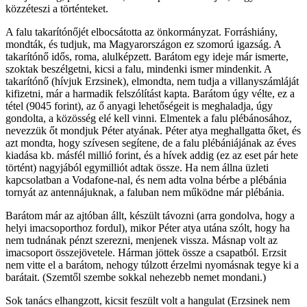
közzéteszi a történteket.
A falu takarítónőjét elbocsátotta az önkormányzat. Forráshiány,
mondták, és tudjuk, ma Magyarországon ez szomorú igazság. A
takarítónő idős, roma, alulképzett. Barátom egy ideje már ismerte,
szoktak beszélgetni, kicsi a falu, mindenki ismer mindenkit. A
takarítónő (hívjuk Erzsinek), elmondta, nem tudja a villanyszámláját
kifizetni, már a harmadik felszólítást kapta. Barátom úgy vélte, ez a
tétel (9045 forint), az ő anyagi lehetőségeit is meghaladja, úgy
gondolta, a közösség elé kell vinni. Elmentek a falu plébánosához,
nevezzük őt mondjuk Péter atyának. Péter atya meghallgatta őket, és
azt mondta, hogy szívesen segítene, de a falu plébániájának az éves
kiadása kb. másfél millió forint, és a hívek addig (ez az eset pár hete
történt) nagyjából egymilliót adtak össze. Ha nem állna üzleti
kapcsolatban a Vodafone-nal, és nem adta volna bérbe a plébánia
tornyát az antennájuknak, a faluban nem működne már plébánia.
Barátom már az ajtóban állt, készült távozni (arra gondolva, hogy a
helyi imacsoporthoz fordul), mikor Péter atya utána szólt, hogy ha
nem tudnának pénzt szerezni, menjenek vissza. Másnap volt az
imacsoport összejövetele. Hárman jöttek össze a csapatból. Erzsit
nem vitte el a barátom, nehogy túlzott érzelmi nyomásnak tegye ki a
barátait. (Szemtől szembe sokkal nehezebb nemet mondani.)
Sok tanács elhangzott, kicsit feszült volt a hangulat (Erzsinek nem