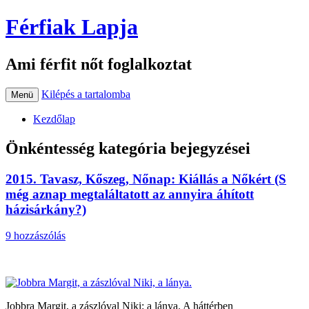
Férfiak Lapja
Ami férfit nőt foglalkoztat
Kilépés a tartalomba
Menü
Kezdőlap
Önkéntesség
kategória bejegyzései
2015. Tavasz, Kőszeg, Nőnap: Kiállás a Nőkért (S
még aznap megtaláltatott az annyira áhított
házisárkány?)
9 hozzászólás
Jobbra Margit, a zászlóval Niki: a lánya. A háttérben