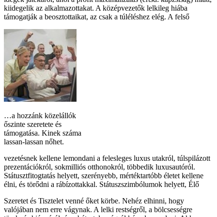
kiidegelik az alkalmazottakat. A középvezetők lelkileg hiába
támogatják a beosztottaikat, az csak a túléléshez elég. A felső
…a hozzánk közelállók
őszinte szeretete és
támogatása. Kinek száma
lassan-lassan nőhet.
vezetésnek kellene lemondani a felesleges luxus utakról, túlspilázott
prezentációkról, sokmilliós otthonokról, többedik luxusautóról.
Státusztfitogtatás helyett, szerényebb, mértéktartóbb életet kellene
élni, és törődni a rábízottakkal. Státuszszimbólumok helyett, Élő
Szeretet és Tisztelet venné őket körbe. Nehéz elhinni, hogy
valójában nem erre vágynak. A lelki restségről, a bölcsességre