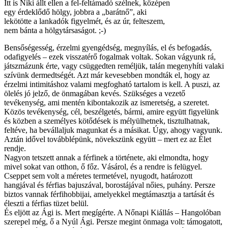
Itt is Niki állt ellen a fel-feltámadó szélnek, középen
egy érdeklődő hölgy, jobbra a „barátnő”, aki
lekötötte a lankadók figyelmét, és az úr, felteszem,
nem bánta a hölgytársaságot. ;-)
Bensőségesség, érzelmi gyengédség, megnyílás, el és befogadás,
odafigyelés – ezek visszatérő fogalmak voltak. Sokan vágyunk rá,
játszmázunk érte, vagy csüggedten reméljük, talán megenyhíti valaki
szívünk dermedtségét. Azt már kevesebben mondták el, hogy az
érzelmi intimitáshoz valami megfogható tartalom is kell. A puszi, az
ölelés jó jelző, de önmagában kevés. Szükséges a vezető
tevékenység, ami mentén kibontakozik az ismeretség, a szeretet.
Közös tevékenység, cél, beszélgetés, bármi, amire együtt figyelünk
és közben a személyes kötődések is mélyülhetnek, tisztulhatnak,
feltéve, ha bevállaljuk magunkat és a másikat. Úgy, ahogy vagyunk.
Aztán idővel továbblépünk, növekszünk együtt – mert ez az Élet
rendje.
Nagyon tetszett annak a férfinek a története, aki elmondta, hogy
mivel sokat van otthon, ő főz. Vásárol, és a rendre is felügyel.
Cseppet sem volt a méretes termetével, nyugodt, határozott
hangjával és férfias bajuszával, borostájával nőies, puhány. Persze
biztos vannak férfihobbijai, amelyekkel megtámasztja a tartását és
éleszti a férfias tüzet belül.
És eljött az Ági is. Mert megígérte. A Nőnapi Kiállás – Hangolóban
szerepel még, ő a Nyúl Ági. Persze megint önmaga volt: támogatott,