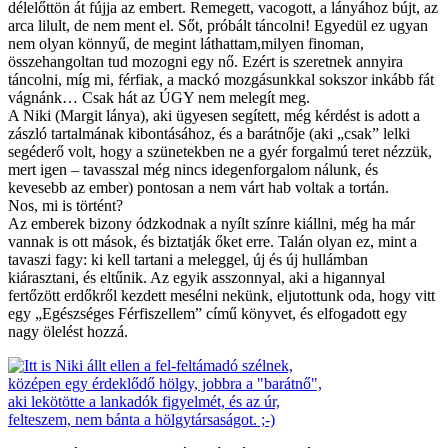
délelőttön át fújja az embert. Remegett, vacogott, a lányához bújt, az
arca lilult, de nem ment el. Sőt, próbált táncolni! Egyedül ez ugyan
nem olyan könnyű, de megint láthattam,milyen finoman,
összehangoltan tud mozogni egy nő. Ezért is szeretnek annyira
táncolni, míg mi, férfiak, a mackó mozgásunkkal sokszor inkább fát
vágnánk… Csak hát az ÚGY nem melegít meg.
A Niki (Margit lánya), aki ügyesen segített, még kérdést is adott a
zászló tartalmának kibontásához, és a barátnője (aki „csak” lelki
segéderő volt, hogy a szünetekben ne a gyér forgalmú teret nézzük,
mert igen – tavasszal még nincs idegenforgalom nálunk, és
kevesebb az ember) pontosan a nem várt hab voltak a tortán.
Nos, mi is történt?
Az emberek bizony ódzkodnak a nyílt színre kiállni, még ha már
vannak is ott mások, és biztatják őket erre. Talán olyan ez, mint a
tavaszi fagy: ki kell tartani a meleggel, új és új hullámban
kiárasztani, és eltűnik. Az egyik asszonnyal, aki a higannyal
fertőzött erdőkről kezdett mesélni nekünk, eljutottunk oda, hogy vitt
egy „Egészséges Férfiszellem” című könyvet, és elfogadott egy
nagy ölelést hozzá.