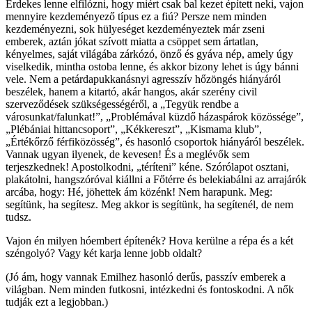
Érdekes lenne elfilózni, hogy miért csak bal kezet épített neki, vajon
mennyire kezdeményező típus ez a fiú? Persze nem minden
kezdeményezni, sok hülyeséget kezdeményeztek már zseni
emberek, aztán jókat szívott miatta a csöppet sem ártatlan,
kényelmes, saját világába zárkózó, önző és gyáva nép, amely úgy
viselkedik, mintha ostoba lenne, és akkor bizony lehet is úgy bánni
vele. Nem a petárdapukkanásnyi agresszív hőzöngés hiányáról
beszélek, hanem a kitartó, akár hangos, akár szerény civil
szerveződések szükségességéről, a „Tegyük rendbe a
városunkat/falunkat!”, „Problémával küzdő házaspárok közössége”,
„Plébániai hittancsoport”, „Kékkereszt”, „Kismama klub”,
„Értékőrző férfiközösség”, és hasonló csoportok hiányáról beszélek.
Vannak ugyan ilyenek, de kevesen! És a meglévők sem
terjeszkednek! Apostolkodni, „téríteni” kéne. Szórólapot osztani,
plakátolni, hangszóróval kiállni a Főtérre és belekiabálni az arrajárók
arcába, hogy: Hé, jöhettek ám közénk! Nem harapunk. Meg:
segítünk, ha segítesz. Meg akkor is segítünk, ha segítenél, de nem
tudsz.
Vajon én milyen hóembert építenék? Hova kerülne a répa és a két
széngolyó? Vagy két karja lenne jobb oldalt?
(Jó ám, hogy vannak Emilhez hasonló derűs, passzív emberek a
világban. Nem minden futkosni, intézkedni és fontoskodni. A nők
tudják ezt a legjobban.)