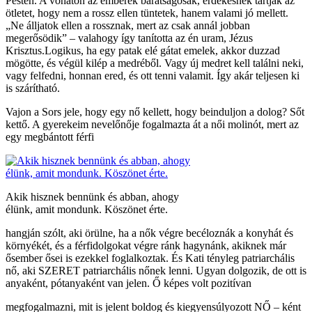
Pesten. A vonaton az emberek barátságosak, érdekesnek tartják az
ötletet, hogy nem a rossz ellen tüntetek, hanem valami jó mellett.
„Ne álljatok ellen a rossznak, mert az csak annál jobban
megerősödik” – valahogy így tanította az én uram, Jézus
Krisztus.Logikus, ha egy patak elé gátat emelek, akkor duzzad
mögötte, és végül kilép a medréből. Vagy új medret kell találni neki,
vagy felfedni, honnan ered, és ott tenni valamit. Így akár teljesen ki
is szárítható.
Vajon a Sors jele, hogy egy nő kellett, hogy beinduljon a dolog? Sőt
kettő. A gyerekeim nevelőnője fogalmazta át a női molinót, mert az
egy megbántott férfi
Akik hisznek bennünk és abban, ahogy
élünk, amit mondunk. Köszönet érte.
hangján szólt, aki örülne, ha a nők végre becéloznák a konyhát és
környékét, és a férfidolgokat végre ránk hagynánk, akiknek már
ősember ősei is ezekkel foglalkoztak. És Kati tényleg patriarchális
nő, aki SZERET patriarchális nőnek lenni. Ugyan dolgozik, de ott is
anyaként, pótanyaként van jelen. Ő képes volt pozitívan
megfogalmazni, mit is jelent boldog és kiegyensúlyozott NŐ – ként