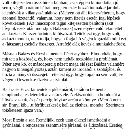
volt kifejezetten rossz híre a faluban, csak éppen kimondottan jó
sem), végül barátom bátran megkérdezte: hozzá tudnak-e járulni a
jelenlévők a villanyszámlához. (Melyen ott állt fekete-fehéren, hogy
azonnal fizetendő, valamint, hogy nem fizetés esetén jogi lépések
következnek.) Az imacsoport tagjai kifejezetten barátom (akit
hívjunk ezek után mondjuk Balázsnak) személyére való tekintettel
adakoztak. Ki ezer forintot, ki ötszázat. Tették ezt úgy, hogy volt,
aki azt mondta, nem tudja, hogyan fogja hó végén kigazdálkodni ezt
a (látszatra) csekély összeget. Arrafelé elég kevés a munkalehetőség.
Másnap Balázs és Erzsi elmentek Péter atyához. Elmondták, hogy
mit tett a közösség, és, hogy nem tudták megoldani a problémát.
Péter atya kb. öt másodpercig nézett maga elé (ezt Balázs valamiért
nagyon kihangsúlyozta), aztán kiment az irodából a szobájába, és
hozta a hiányzó összeget. Tette ezt úgy, hogy fogalma sem volt, év
végén ki lesznek-e fizetve a számlái.
Balázs és Erzsi kimentek a plébániáról, barátom bement a
templomba, és letérdelt a vasrács elé. Nekiszorította a homlokát a
hűvös vasnak, és pár percig folyt az arcán a könnye. (Mert ő nem
sír. Ennyi kib…tt férfibüszkeség kell az élethez, mondta. Szerintem
tökéletesen igaza van.)
Most Erzsin a sor. Reméljük, ezek után elkezd ismerkedni a
gyónással, a rendszeres szentmisére járással, és áldozással. Esetleg