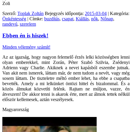
Zoli
Szerző:
Toplak Zoltán
Bejegyzés időpontja:
2015-03-04
| Kategória:
Önkéntesség
| Címke:
buzdítás
,
csapat
,
Kiállás
,
nők
,
Nőnap
,
randevú
,
szerelem
Ebben én is hiszek!
Minden vélemény számít!
Az az igazság, hogy nagyon felemelő érzés lelki közösségben lenni
olyan emberekkel, mint Zorán, Péter Szabó Szilvia, Zsédenyi
Adrienn vagy Charlie. Akiknek a nevei kapásból eszembe jutnak.
Van akit nem ismerek, láttam már, de nem tudom a nevét, vagy még
sosem láttam. De tiszteletre méltó ember lehet, ha ebbe a csapatba
bevették. Amely a mi lelkünket öntözi hittel és bizalommal. És a
közös álmukat közvetíti felénk. Rajtam ne múljon, vazze, én
átveszem! De akkor tenni is akarok érte, mert az álmok tettek nélkül
először kellemesek, aztán veszélyesek.
Magyarország