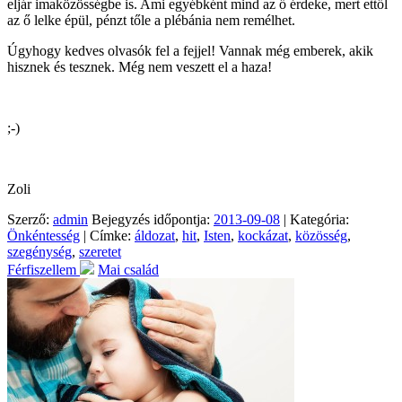
eljár imaközösségbe is. Ami egyébként mind az ő érdeke, mert ettől
az ő lelke épül, pénzt tőle a plébánia nem remélhet.
Úgyhogy kedves olvasók fel a fejjel! Vannak még emberek, akik
hisznek és tesznek. Még nem veszett el a haza!
;-)
Zoli
Szerző:
admin
Bejegyzés időpontja:
2013-09-08
| Kategória:
Önkéntesség
| Címke:
áldozat
,
hit
,
Isten
,
kockázat
,
közösség
,
szegénység
,
szeretet
Férfiszellem
Mai család