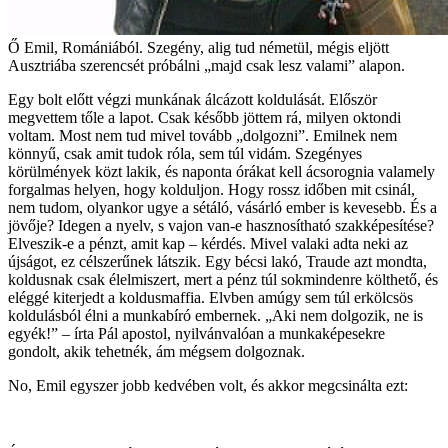
Ő Emil, Romániából. Szegény, alig tud németül, mégis eljött
Ausztriába szerencsét próbálni „majd csak lesz valami” alapon.
Egy bolt előtt végzi munkának álcázott koldulását. Először
megvettem tőle a lapot. Csak később jöttem rá, milyen oktondi
voltam. Most nem tud mivel tovább „dolgozni”. Emilnek nem
könnyű, csak amit tudok róla, sem túl vidám. Szegényes
körülmények közt lakik, és naponta órákat kell ácsorognia valamely
forgalmas helyen, hogy kolduljon. Hogy rossz időben mit csinál,
nem tudom, olyankor ugye a sétáló, vásárló ember is kevesebb. És a
jövője? Idegen a nyelv, s vajon van-e hasznosítható szakképesítése?
Elveszik-e a pénzt, amit kap – kérdés. Mivel valaki adta neki az
újságot, ez célszerűnek látszik. Egy bécsi lakó, Traude azt mondta,
koldusnak csak élelmiszert, mert a pénz túl sokmindenre költhető, és
eléggé kiterjedt a koldusmaffia. Elvben amúgy sem túl erkölcsös
koldulásból élni a munkabíró embernek. „Aki nem dolgozik, ne is
egyék!” – írta Pál apostol, nyilvánvalóan a munkaképesekre
gondolt, akik tehetnék, ám mégsem dolgoznak.
No, Emil egyszer jobb kedvében volt, és akkor megcsinálta ezt: