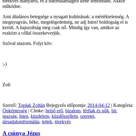
törekvés hiányáról, és a bátortalanságról kéne lemondani. Akkor
működne.
Ami általános betegsége a nyugati kultúrának: a mértéktelenség. A
megnyugvás, béke, megelégedettség, ne adj Isten! boldogság el is
kerüli. A hajszoltság meg csak nő. Mindig így van, amikor az
eszközt a céllal összekeverjük.
Szóval utazom. Folyt köv.
;-)
Zoli
Szerző:
Toplak Zoltán
Bejegyzés időpontja:
2014-04-12
| Kategória:
Önkéntesség
| Címke:
belső erő
,
bizalom
,
férfiak és nők
,
hit
,
igazság
,
Isten
,
küzdelem
,
küzdőszellem
,
szeretet
,
társadalomformálás
,
tettek
,
törekvés
A csúnya Jézus