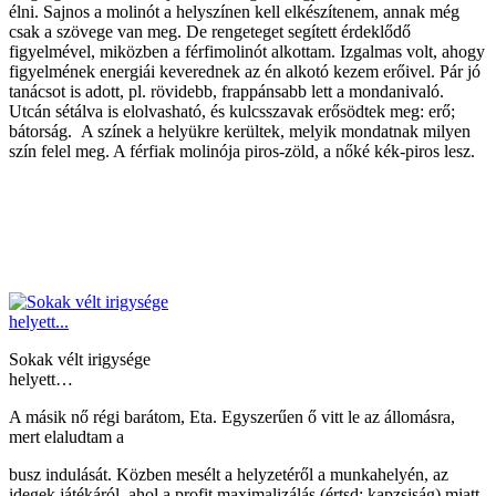
élni. Sajnos a molinót a helyszínen kell elkészítenem, annak még
csak a szövege van meg. De rengeteget segített érdeklődő
figyelmével, miközben a férfimolinót alkottam. Izgalmas volt, ahogy
figyelmének energiái keverednek az én alkotó kezem erőivel. Pár jó
tanácsot is adott, pl. rövidebb, frappánsabb lett a mondanivaló.
Utcán sétálva is elolvasható, és kulcsszavak erősödtek meg: erő;
bátorság. A színek a helyükre kerültek, melyik mondatnak milyen
szín felel meg. A férfiak molinója piros-zöld, a nőké kék-piros lesz.
Sokak vélt irigysége
helyett…
A másik nő régi barátom, Eta. Egyszerűen ő vitt le az állomásra,
mert elaludtam a
busz indulását. Közben mesélt a helyzetéről a munkahelyén, az
idegek játékáról, ahol a profit maximalizálás (értsd: kapzsiság) miatt,