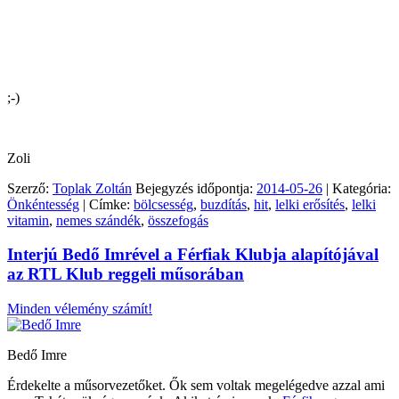
;-)
Zoli
Szerző:
Toplak Zoltán
Bejegyzés időpontja:
2014-05-26
| Kategória:
Önkéntesség
| Címke:
bölcsesség
,
buzdítás
,
hit
,
lelki erősítés
,
lelki
vitamin
,
nemes szándék
,
összefogás
Interjú Bedő Imrével a Férfiak Klubja alapítójával
az RTL Klub reggeli műsorában
Minden vélemény számít!
Bedő Imre
Érdekelte a műsorvezetőket. Ők sem voltak megelégedve azzal ami