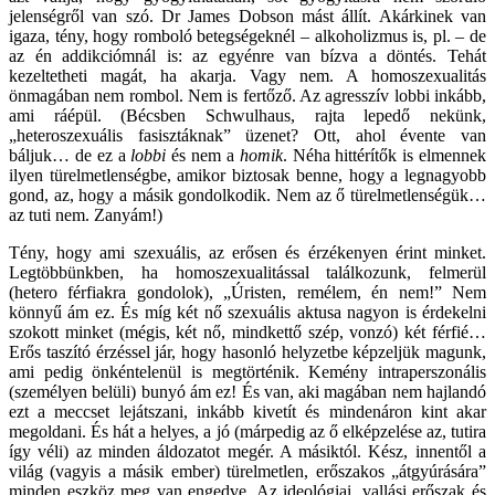
jelenségről van szó. Dr James Dobson mást állít. Akárkinek van
igaza, tény, hogy romboló betegségeknél – alkoholizmus is, pl. – de
az én addikciómnál is: az egyénre van bízva a döntés. Tehát
kezeltetheti magát, ha akarja. Vagy nem. A homoszexualitás
önmagában nem rombol. Nem is fertőző. Az agresszív lobbi inkább,
ami ráépül. (Bécsben Schwulhaus, rajta lepedő nekünk,
„heteroszexuális fasisztáknak” üzenet? Ott, ahol évente van
báljuk… de ez a
lobbi
és nem a
homik
. Néha hittérítők is elmennek
ilyen türelmetlenségbe, amikor biztosak benne, hogy a legnagyobb
gond, az, hogy a másik gondolkodik. Nem az ő türelmetlenségük…
az tuti nem. Zanyám!)
Tény, hogy ami szexuális, az erősen és érzékenyen érint minket.
Legtöbbünkben, ha homoszexualitással találkozunk, felmerül
(hetero férfiakra gondolok), „Úristen, remélem, én nem!” Nem
könnyű ám ez. És míg két nő szexuális aktusa nagyon is érdekelni
szokott minket (mégis, két nő, mindkettő szép, vonzó) két férfié…
Erős taszító érzéssel jár, hogy hasonló helyzetbe képzeljük magunk,
ami pedig önkéntelenül is megtörténik. Kemény intraperszonális
(személyen belüli) bunyó ám ez! És van, aki magában nem hajlandó
ezt a meccset lejátszani, inkább kivetít és mindenáron kint akar
megoldani. És hát a helyes, a jó (márpedig az ő elképzelése az, tutira
így véli) az minden áldozatot megér. A másiktól. Kész, innentől a
világ (vagyis a másik ember) türelmetlen, erőszakos „átgyúrására”
minden eszköz meg van engedve. Az ideológiai, vallási erőszak és