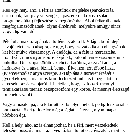
által.
Kell egy hely, ahol a férfias attitűdök megélése (barkácsolás,
erőpróbák, fair play versengés, apaszerep – közös, családi
programok által) fejlesztése is megtörténhet. Ahol feltárulhatnak,
megfogalmazódhatnak olyan élmények, melyekre amúgy nincs,
vagy alig van idő.
Például annak az apának a története, aki a II. Világháború idején
hazajöhetett szabadságra, de úgy, hogy szavát adta a hadnagyának:
két hét múlva visszamegy. A családja, de a falu is marasztalta,
mondván, nincs nyoma az eltávjának, bolond lenne visszamenni a
pokolba. De az apa kötötte az ebet a karóhoz; a szavát adta, a
hadnagya és a társai bíznak benne. Élve nem tért többé haza.
(Kiemelendő az anya szerepe, aki táplálta a tisztelet érzését a
gyerekekben, a már idős korú férfi ezért tudta ezt meghatottan
elmesélni az édesapjáról. Hihetetlen, hogy az idősek mennyi
tenniakarással tudnak bekapcsolódni egy körbe, és mennyi életszagú
történetük van!)
Vagy a másik apa, aki kitartott szülőhelye mellett, pedig foszforral is
bombázták őket (a foszfor még a téglát is átégeti, olyan magas
hőfokon ég).
Kell a hely, ahol az is elhangozhat, ha a férj, mert veszekedtek,
felesége bosszúja miatt az üvegházban töltötte az éjszakát, mert az