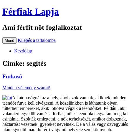
Férfiak Lapja
Ami férfit nőt foglalkoztat
Kilépés a tartalomba
Menü
Kezdőlap
Címke:
segítés
Futkosó
Minden vélemény számít!
A katonaságnál az a hely, ahol azok vannak, akiknek, minden
teendőt futva kell elvégezni. A közelünkben is láthatunk olyan
túlterhelt embereket, akik loholva végzik a teendőiket. Például, aki
valamiért egyedül van és a férfias, nőies teendőket egyaránt meg kell
csinálnia. Szokták emlegetni, a nők terheltségét, amikor dolgoznak,
háztartást vezetnek, gyereket nevelnek. De a válás vagy özvegyülés
után egyedül maradó férfi vagy nő helyzete sem könnyebb.