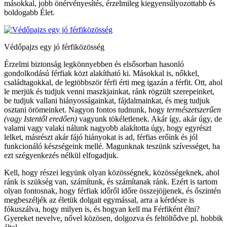
másokkal, jobb önérvényesítés, érzelmileg kiegyensúlyozottabb és
boldogabb Élet.
Védőpajzs egy jó férfiközösség
Érzelmi biztonság legkönnyebben és elsősorban hasonló
gondolkodású férfiak közt alakítható ki. Másokkal is, nőkkel,
családtagokkal, de legtöbbször férfi érti meg igazán a férfit. Ott, ahol
le merjük és tudjuk venni maszkjainkat, ránk rögzült szerepeinket,
be tudjuk vallani hiányosságainkat, fájdalmainkat, és meg tudjuk
osztani örömeinket. Nagyon fontos tudnunk, hogy
természetszerűen
(vagy Istentől eredően)
vagyunk tökéletlenek. Akár így, akár úgy, de
valami vagy valaki nálunk nagyobb alakította úgy, hogy egyrészt
lelket, másrészt akár fájó hiányokat is ad, férfias erőink és jól
funkcionáló készségeink mellé. Magunknak teszünk szívességet, ha
ezt szégyenkezés nélkül elfogadjuk.
Kell, hogy részei legyünk olyan közösségnek, közösségeknek, ahol
ránk is szükség van, számítunk, és számítanak ránk. Ezért is tartom
olyan fontosnak, hogy férfiak időről időre összejöjjenek, és őszintén
megbeszéljék az életük dolgait egymással, arra a kérdésre is
fókuszálva, hogy milyen is, és hogyan kell ma Férfiként élni?
Gyereket nevelve, nővel közösen, dolgozva és feltöltődve pl. hobbik