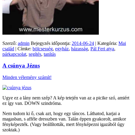
Szerző:
admin
Bejegyzés időpontja:
2014-06-24
| Kategória:
Mai
család
| Címke:
bölcsesség
,
egyház
,
házasság
,
Pál Feri atya
,
párkapcsolat
,
segítés
,
tanítás
A csúnya Jézus
Minden vélemény számít!
Ugye ez a lány nem szép? A kép tetején van az a picike szó, amiért
ez így van. DOWN szindróma.
Nem tudom ki ő, csak azt, hogy egy táncos. Láthatod, karjai a
magasban, s afféle dresszben van. Talán éppen gyakorolt, amikor
fényképezték. (Vagy beállították, mert fényképezni igazából úgy
szoktak.)