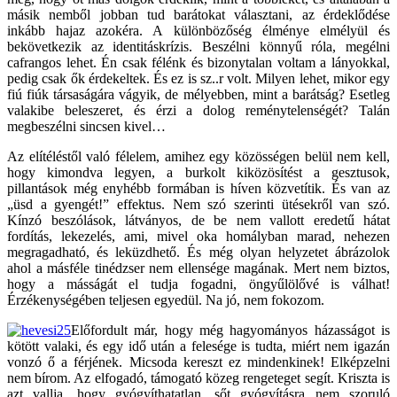
másik nemből jobban tud barátokat választani, az érdeklődése
inkább hajaz azokéra. A különbözőség élménye elmélyül és
bekövetkezik az identitáskrízis. Beszélni könnyű róla, megélni
cafrangos lehet. Én csak félénk és bizonytalan voltam a lányokkal,
pedig csak ők érdekeltek. És ez is sz..r volt. Milyen lehet, mikor egy
fiú fiúk társaságára vágyik, de mélyebben, mint a barátság? Esetleg
valakibe beleszeret, és érzi a dolog reménytelenségét? Talán
megbeszélni sincsen kivel…
Az elítéléstől való félelem, amihez egy közösségen belül nem kell,
hogy kimondva legyen, a burkolt kiközösítést a gesztusok,
pillantások még enyhébb formában is híven közvetítik. És van az
„üsd a gyengét!” effektus. Nem szó szerinti ütésekről van szó.
Kínzó beszólások, látványos, de be nem vallott eredetű hátat
fordítás, lekezelés, ami, mivel oka homályban marad, nehezen
megragadható, és leküzdhető. És még olyan helyzetet ábrázolok
ahol a másféle tinédzser nem ellensége magának. Mert nem biztos,
hogy a másságát el tudja fogadni, öngyűlölővé is válhat!
Érzékenységében teljesen egyedül. Na jó, nem fokozom.
Előfordult már, hogy még hagyományos házasságot is
kötött valaki, és egy idő után a felesége is tudta, miért nem igazán
vonzó ő a férjének. Micsoda kereszt ez mindenkinek! Elképzelni
nem bírom. Az elfogadó, támogató közeg rengeteget segít. Kriszta is
azt vallja, hogy gyógyíthatatlan, sőt gyógyításra nem szoruló