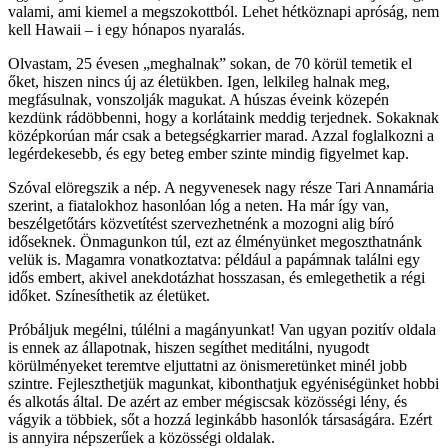
valami, ami kiemel a megszokottból. Lehet hétköznapi apróság, nem
kell Hawaii – i egy hónapos nyaralás.
Olvastam, 25 évesen „meghalnak” sokan, de 70 körül temetik el
őket, hiszen nincs új az életükben. Igen, lelkileg halnak meg,
megfásulnak, vonszolják magukat. A húszas éveink közepén
kezdünk rádöbbenni, hogy a korlátaink meddig terjednek. Sokaknak
középkorúan már csak a betegségkarrier marad. Azzal foglalkozni a
legérdekesebb, és egy beteg ember szinte mindig figyelmet kap.
Szóval elöregszik a nép. A negyvenesek nagy része Tari Annamária
szerint, a fiatalokhoz hasonlóan lóg a neten. Ha már így van,
beszélgetőtárs közvetítést szervezhetnénk a mozogni alig bíró
időseknek. Önmagunkon túl, ezt az élményünket megoszthatnánk
velük is. Magamra vonatkoztatva: például a papámnak találni egy
idős embert, akivel anekdotázhat hosszasan, és emlegethetik a régi
időket. Színesíthetik az életüket.
Próbáljuk megélni, túlélni a magányunkat! Van ugyan pozitív oldala
is ennek az állapotnak, hiszen segíthet meditálni, nyugodt
körülményeket teremtve eljuttatni az önismeretünket minél jobb
szintre. Fejleszthetjük magunkat, kibonthatjuk egyéniségünket hobbi
és alkotás által. De azért az ember mégiscsak közösségi lény, és
vágyik a többiek, sőt a hozzá leginkább hasonlók társaságára. Ezért
is annyira népszerűek a közösségi oldalak.