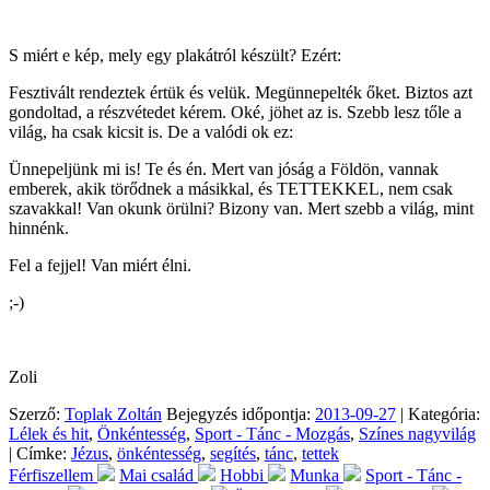
S miért e kép, mely egy plakátról készült? Ezért:
Fesztivált rendeztek értük és velük. Megünnepelték őket. Biztos azt
gondoltad, a részvétedet kérem. Oké, jöhet az is. Szebb lesz tőle a
világ, ha csak kicsit is. De a valódi ok ez:
Ünnepeljünk mi is! Te és én. Mert van jóság a Földön, vannak
emberek, akik törődnek a másikkal, és TETTEKKEL, nem csak
szavakkal! Van okunk örülni? Bizony van. Mert szebb a világ, mint
hinnénk.
Fel a fejjel! Van miért élni.
;-)
Zoli
Szerző:
Toplak Zoltán
Bejegyzés időpontja:
2013-09-27
| Kategória:
Lélek és hit
,
Önkéntesség
,
Sport - Tánc - Mozgás
,
Színes nagyvilág
| Címke:
Jézus
,
önkéntesség
,
segítés
,
tánc
,
tettek
Férfiszellem
Mai család
Hobbi
Munka
Sport - Tánc -