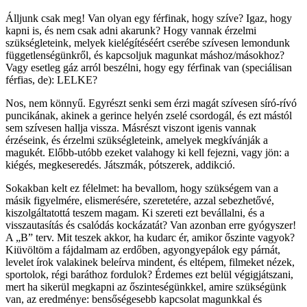
Álljunk csak meg! Van olyan egy férfinak, hogy szíve? Igaz, hogy
kapni is, és nem csak adni akarunk? Hogy vannak érzelmi
szükségleteink, melyek kielégítéséért cserébe szívesen lemondunk
függetlenségünkről, és kapcsoljuk magunkat máshoz/másokhoz?
Vagy esetleg gáz arról beszélni, hogy egy férfinak van (speciálisan
férfias, de): LELKE?
Nos, nem könnyű. Egyrészt senki sem érzi magát szívesen síró-rívó
puncikának, akinek a gerince helyén zselé csordogál, és ezt mástól
sem szívesen hallja vissza. Másrészt viszont igenis vannak
érzéseink, és érzelmi szükségleteink, amelyek megkívánják a
magukét. Előbb-utóbb ezeket valahogy ki kell fejezni, vagy jön: a
kiégés, megkeseredés. Játszmák, pótszerek, addikció.
Sokakban kelt ez félelmet: ha bevallom, hogy szükségem van a
másik figyelmére, elismerésére, szeretetére, azzal sebezhetővé,
kiszolgáltatottá teszem magam. Ki szereti ezt bevállalni, és a
visszautasítás és csalódás kockázatát? Van azonban erre gyógyszer!
A „B” terv. Mit teszek akkor, ha kudarc ér, amikor őszinte vagyok?
Kiüvöltöm a fájdalmam az erdőben, agyongyepálok egy párnát,
levelet írok valakinek beleírva mindent, és eltépem, filmeket nézek,
sportolok, régi baráthoz fordulok? Érdemes ezt belül végigjátszani,
mert ha sikerül megkapni az őszinteségünkkel, amire szükségünk
van, az eredménye: bensőségesebb kapcsolat magunkkal és