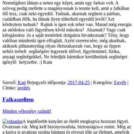
Nemrégiben láttam a neten egy képet, amin egy farkas volt. A
szöveg pedig mellette a magányosnak is tennie kell, amit a falkában
élő tesz, csak neki egyedül. Tudnak, akarnak segíteni a párban,
családban élők, ha látnak ilyen túlterhelt egyedül levőt? Azt
kérdeztem tudnak? Rajtuk is igen sok teher van. Marad még energia
az utódokra való figyelésen kívül másokra? Akarnak? Vagy csak
kifogásokra és a saját temérdek dolgukra hivatkoznak? Tény, hogy
valóban mindenki igen elfoglalt. Azért szerencsére, még akadnak,
akiknek pillanatnyilag olyan életszakaszuk van, hogy az éppen
nehéz terhelt segítségére legyenek idővel, figyelemmel, fizika,
anyagi segítségekkel. Ne feledjük bármikor kerülhetünk segítséget
igénylő helyzetbe. :) Kata
Szerző:
Kati
Bejegyzés időpontja:
2017-04-25
| Kategória:
Egyéb
|
Címke:
segítés
Falkaszellem
Minden vélemény számít!
A legidősebb kutyám az ételét megkapva hosszan figyel.
Óvatosan vár. Meg kell bizonyosodnia, biztonságos-e ennie. Még az
a kutya is gyakran szokta bántani és elveszi tőle az élelmet, amelyik