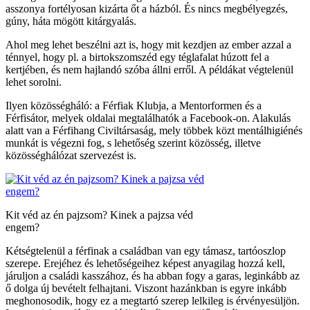
asszonya fortélyosan kizárta őt a házból. És nincs megbélyegzés,
gúny, háta mögött kitárgyalás.
Ahol meg lehet beszélni azt is, hogy mit kezdjen az ember azzal a
ténnyel, hogy pl. a birtokszomszéd egy téglafalat húzott fel a
kertjében, és nem hajlandó szóba állni erről. A példákat végtelenül
lehet sorolni.
Ilyen közösségháló: a Férfiak Klubja, a Mentorformen és a
Férfisátor, melyek oldalai megtalálhatók a Facebook-on. Alakulás
alatt van a Férfihang Civiltársaság, mely többek közt mentálhigiénés
munkát is végezni fog, s lehetőség szerint közösség, illetve
közösséghálózat szervezést is.
Kit véd az én pajzsom? Kinek a pajzsa véd
engem?
Kétségtelenül a férfinak a családban van egy támasz, tartóoszlop
szerepe. Erejéhez és lehetőségeihez képest anyagilag hozzá kell,
járuljon a családi kasszához, és ha abban fogy a garas, leginkább az
ő dolga új bevételt felhajtani. Viszont hazánkban is egyre inkább
meghonosodik, hogy ez a megtartó szerep lelkileg is érvényesüljön.