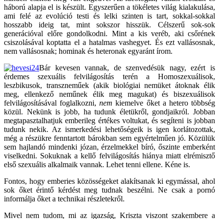
háború alapja el is készült. Egyszerűen a tökéletes világ kialakulása,
ami felé az evolúció testi és lelki szinten is tart, sokkal-sokkal
hosszabb ideig tat, mint sokszor hisszük. Célszerű sok-sok
generációval előre gondolkodni. Mint a kis veréb, aki csőrének
csiszolásával koptatta el a hatalmas vashegyet. És ezt vallásosnak,
nem vallásosnak; hominak és heteronak egyaránt írom.
Bár kevesen vannak, de szenvedésük nagy, ezért is
érdemes szexuális felvilágosítás terén a Homoszexuálisok,
leszbikusok, transzneműek (akik biológiai nemüket átoknak élik
meg, ellenkező neműnek élik meg magukat) és biszexuálisok
felvilágosításával foglalkozni,
nem
kiemelve őket a hetero többség
közül. Nekünk is jobb, ha tudunk életükről, gondjaikról. Jobban
megtapasztalhatjuk emberileg értékes voltukat, és segíteni is jobban
tudunk nekik. Az ismerkedési lehetőségeik is igen korlátozottak,
még a részükre fenntartott bárokban sem egyértelműen jó. Közülük
sem hajlandó mindenki józan, érzelmekkel bíró, őszinte emberként
viselkedni. Sokuknak a kellő felvilágosítás hiánya miatt elrémisztő
első szexuális alkalmaik vannak. Lehet tenni ellene. Kéne is.
Fontos, hogy emberies közösségeket alakítsanak ki egymással, ahol
sok őket érintő kérdést meg tudnak beszélni. Ne csak a pornó
informálja őket a technikai részletekről.
Mivel nem tudom, mi az igazság, Kriszta viszont szakembere a