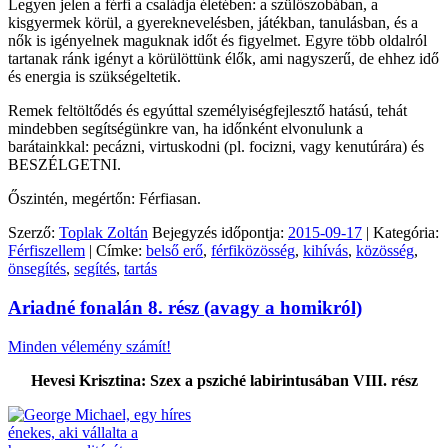
Legyen jelen a férfi a családja életében: a szülőszobában, a
kisgyermek körül, a gyereknevelésben, játékban, tanulásban, és a
nők is igényelnek maguknak időt és figyelmet. Egyre több oldalról
tartanak ránk igényt a körülöttünk élők, ami nagyszerű, de ehhez idő
és energia is szükségeltetik.
Remek feltöltődés és egyúttal személyiségfejlesztő hatású, tehát
mindebben segítségünkre van, ha időnként elvonulunk a
barátainkkal: pecázni, virtuskodni (pl. focizni, vagy kenutúrára) és
BESZÉLGETNI.
Őszintén, megértőn: Férfiasan.
Szerző:
Toplak Zoltán
Bejegyzés időpontja:
2015-09-17
| Kategória:
Férfiszellem
| Címke:
belső erő
,
férfiközösség
,
kihívás
,
közösség
,
önsegítés
,
segítés
,
tartás
Ariadné fonalán 8. rész (avagy a homikról)
Minden vélemény számít!
Hevesi Krisztina: Szex a psziché labirintusában VIII. rész