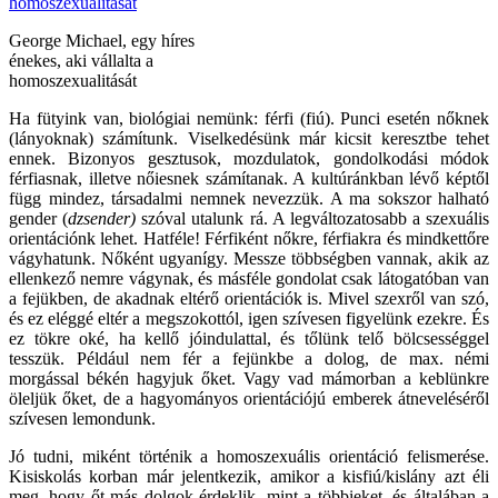
George Michael, egy híres
énekes, aki vállalta a
homoszexualitását
Ha fütyink van, biológiai nemünk: férfi (fiú). Punci esetén nőknek
(lányoknak) számítunk. Viselkedésünk már kicsit keresztbe tehet
ennek. Bizonyos gesztusok, mozdulatok, gondolkodási módok
férfiasnak, illetve nőiesnek számítanak. A kultúránkban lévő képtől
függ mindez, társadalmi nemnek nevezzük. A ma sokszor halható
gender (
dzsender)
szóval utalunk rá. A legváltozatosabb a szexuális
orientációnk lehet. Hatféle! Férfiként nőkre, férfiakra és mindkettőre
vágyhatunk. Nőként ugyanígy. Messze többségben vannak, akik az
ellenkező nemre vágynak, és másféle gondolat csak látogatóban van
a fejükben, de akadnak eltérő orientációk is. Mivel szexről van szó,
és ez eléggé eltér a megszokottól, igen szívesen figyelünk ezekre. És
ez tökre oké, ha kellő jóindulattal, és tőlünk telő bölcsességgel
tesszük. Például nem fér a fejünkbe a dolog, de max. némi
morgással békén hagyjuk őket. Vagy vad mámorban a keblünkre
öleljük őket, de a hagyományos orientációjú emberek átneveléséről
szívesen lemondunk.
Jó tudni, miként történik a homoszexuális orientáció felismerése.
Kisiskolás korban már jelentkezik, amikor a kisfiú/kislány azt éli
meg, hogy őt más dolgok érdeklik, mint a többieket, és általában a