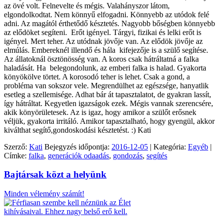
az övé volt. Felnevelte és mégis. Valahányszor látom,
elgondolkodtat. Nem könnyű elfogadni. Könnyebb az utódok felé
adni. Az magától érthetődő késztetés. Nagyobb bőségben könnyebb
az elődöket segíteni. Erőt igényel. Tárgyi, fizikai és lelki erőt is
igényel. Mert teher. Az utódnak jövője van. Az elődök jövője az
elmúlás. Embereknél illendő és hála kifejezője is a szülő segítése.
Az állatoknál ösztönösség van. A koros csak hátráltatná a falka
haladását. Ha belegondolunk, az emberi falka is halad. Gyakorta
könyökölve törtet. A korosodó teher is lehet. Csak a gond, a
probléma van sokszor vele. Megrendülhet az egészsége, hanyatlik
esetleg a szellemisége. Adhat bár át tapasztalatot, de gyakran lassít,
így hátráltat. Kegyetlen igazságok ezek. Mégis vannak szerencsére,
akik könyörületesek. Az is igaz, hogy amikor a szülőt erősnek
véljük, gyakorta irritáló. Amikor tapasztalható, hogy gyengül, akkor
kiválthat segítő,gondoskodási késztetést. :) Kati
Szerző:
Kati
Bejegyzés időpontja:
2016-12-05
| Kategória:
Egyéb
|
Címke:
falka
,
generációk odaadás
,
gondozás
,
segítés
Bajtársak közt a helyünk
Minden vélemény számít!