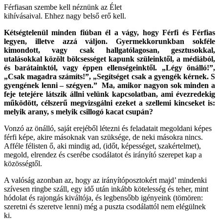
Férfiasan szembe kell néznünk az Élet
kihívásaival. Ehhez nagy belső erő kell.
Kétségtelenül minden fiúban él a vágy, hogy Férfi és Férfias
legyen, illetve azzá váljon. Gyermekkorunkban sokféle
kimondott, vagy csak hallgatólagosan, gesztusokkal,
utalásokkal közölt bölcsességet kapunk szüleinktől, a médiából,
és barátainktól, vagy éppen ellenségeinktől. „Légy önálló!”,
„Csak magadra számíts!”, „Segítséget csak a gyengék kérnek. S
gyengének lenni – szégyen.” Ma, amikor nagyon sok minden a
feje tetejére látszik állni velünk kapcsolatban, ami évezredekig
működött, célszerű megvizsgálni ezeket a szellemi kincseket is:
melyik arany, s melyik
csillogó kacat csupán?
Vonzó az önálló, saját erejéből létezni és feladatait megoldani képes
férfi képe, akire másoknak van szüksége, de neki másokra nincs.
Afféle félisten ő, aki mindig ad, (időt, képességet, szakértelmet),
megold, elrendez és cserébe csodálatot és irányító szerepet kap a
közösségtől.
A valóság azonban az, hogy az irányítóposztokért majd’ mindenki
szívesen ringbe száll, egy idő után inkább kötelesség és teher, mint
hódolat és rajongás kiváltója, és legbensőbb igényeink (tömören:
szeretni és szeretve lenni) még a puszta csodálattól nem elégülnek
ki.