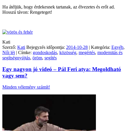
Ha átéljük, hogy érdekesnek tartanak, az élvezetes és erőt ad.
Hosszú távon: Rengeteget!
Kati
Szerző:
Kati
Bejegyzés időpontja:
2014-10-28
| Kategória:
Egyéb
,
Női lét
| Címke:
gondoskodás
,
közösség
,
megértés
,
modernitás és
segítségnyújtás
,
öröm
,
segítés
Egy nagyon jó videó – Pál Feri atya: Megoldható
vagy sem?
Minden vélemény számít!