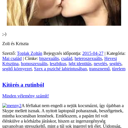
;-)
Zoli és Kriszta
Szerző:
Toplak Zoltán
Bejegyzés időpontja:
2015-04-27
| Kategória:
Mai család
| Címke:
biszexuális
,
család
,
heteroszexuális
,
Hevesi
Krisztina
,
homoszexuális
,
leszbikus
,
lgbt identitás
,
nevelés
,
segítés
,
segítő környezet
,
Szex a psziché labirintusában
,
transznemű
,
türelem
Kitörés a rutinból
Minden vélemény számít!
A férfiakat nem engedi a nejük kocsmázni, így újabban a
Skype mellett isznak. A nyitott laptopnál poharaznak, beszélgetnek,
mintha kocsmában lennének. Emlékszem, a papám fel volt
élénkülve a kórházba járáskor, hiszen az ingerszegénység
ugyanolyan stresszkeltő, mint a túl sok ingerrel teli élet. Újdonság,