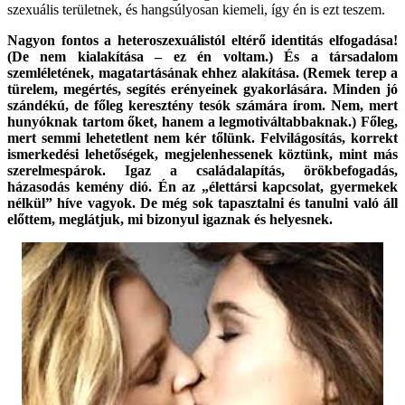
szexuális területnek, és hangsúlyosan kiemeli, így én is ezt teszem.
Nagyon fontos a heteroszexuálistól eltérő identitás elfogadása!
(De nem kialakítása – ez én voltam.) És a társadalom
szemléletének, magatartásának ehhez alakítása. (Remek terep a
türelem, megértés, segítés erényeinek gyakorlására. Minden jó
szándékú, de főleg keresztény tesók számára írom. Nem, mert
hunyóknak tartom őket, hanem a legmotiváltabbaknak.) Főleg,
mert semmi lehetetlent nem kér tőlünk. Felvilágosítás, korrekt
ismerkedési lehetőségek, megjelenhessenek köztünk, mint más
szerelmespárok. Igaz a családalapítás, örökbefogadás,
házasodás kemény dió. Én az „élettársi kapcsolat, gyermekek
nélkül” híve vagyok. De még sok tapasztalni és tanulni való áll
előttem, meglátjuk, mi bizonyul igaznak és helyesnek.