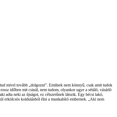
m tud mivel tovább „dolgozni”. Emilnek nem könnyű, csak amit tudok
rossz időben mit csinál, nem tudom, olyankor ugye a sétáló, vásárló
ki adta neki az újságot, ez célszerűnek látszik. Egy bécsi lakó,
 túl erkölcsös koldulásból élni a munkabíró embernek. „Aki nem