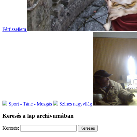
Férfiszellem
Sport - Tánc - Mozgás
Színes nagyvilág
Keresés a lap archivumában
Keresés: