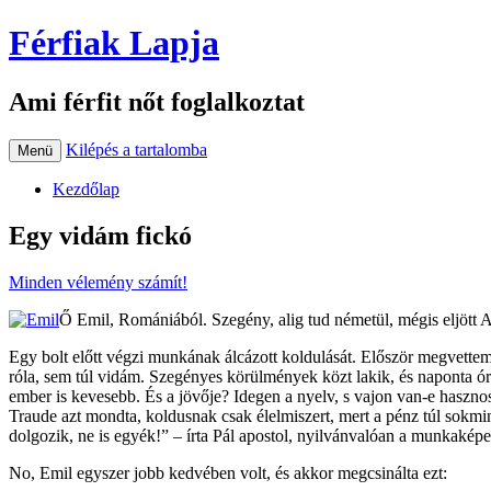
Férfiak Lapja
Ami férfit nőt foglalkoztat
Kilépés a tartalomba
Menü
Kezdőlap
Egy vidám fickó
Minden vélemény számít!
Ő Emil, Romániából. Szegény, alig tud németül, mégis eljött A
Egy bolt előtt végzi munkának álcázott koldulását. Először megvette
róla, sem túl vidám. Szegényes körülmények közt lakik, és naponta ór
ember is kevesebb. És a jövője? Idegen a nyelv, s vajon van-e hasznosí
Traude azt mondta, koldusnak csak élelmiszert, mert a pénz túl sokmi
dolgozik, ne is egyék!” – írta Pál apostol, nyilvánvalóan a munkaké
No, Emil egyszer jobb kedvében volt, és akkor megcsinálta ezt: