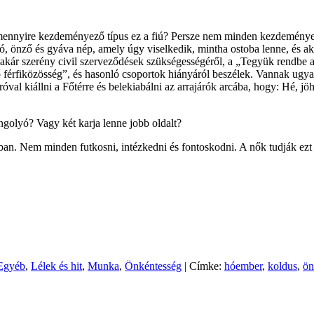
jon mennyire kezdeményező típus ez a fiú? Persze nem minden kezdemény
ózó, önző és gyáva nép, amely úgy viselkedik, mintha ostoba lenne, és 
, akár szerény civil szerveződések szükségességéről, a „Tegyük rendbe
 férfiközösség”, és hasonló csoportok hiányáról beszélek. Vannak ugy
óróval kiállni a Főtérre és belekiabálni az arrajárók arcába, hogy: Hé,
ngolyó? Vagy két karja lenne jobb oldalt?
an. Nem minden futkosni, intézkedni és fontoskodni. A nők tudják ezt 
Egyéb
,
Lélek és hit
,
Munka
,
Önkéntesség
| Címke:
hóember
,
koldus
,
ön