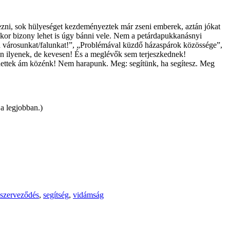
ezni, sok hülyeséget kezdeményeztek már zseni emberek, aztán jókat
akkor bizony lehet is úgy bánni vele. Nem a petárdapukkanásnyi
 a városunkat/falunkat!”, „Problémával küzdő házaspárok közössége”,
an ilyenek, de kevesen! És a meglévők sem terjeszkednek!
 jöhettek ám közénk! Nem harapunk. Meg: segítünk, ha segítesz. Meg
a legjobban.)
szerveződés
,
segítség
,
vidámság