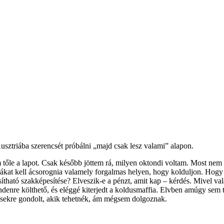
usztriába szerencsét próbálni „majd csak lesz valami” alapon.
m tőle a lapot. Csak később jöttem rá, milyen oktondi voltam. Most ne
ákat kell ácsorognia valamely forgalmas helyen, hogy kolduljon. Hogy 
tható szakképesítése? Elveszik-e a pénzt, amit kap – kérdés. Mivel vala
ndenre költhető, és eléggé kiterjedt a koldusmaffia. Elvben amúgy sem
pesekre gondolt, akik tehetnék, ám mégsem dolgoznak.