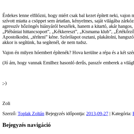
Érdekes lenne elfilózni, hogy miért csak bal kezet épített neki, va
szívott miatta a csöppet sem ártatlan, kényelmes, saját világába zárk
agresszív hőzöngés hiányáról beszélek, hanem a kitartó, akár hangos
„Plébániai hittancsoport”, „Kékkereszt”, „Kismama klub”, „Értékőrző
Apostolkodni, „téríteni” kéne. Szórólapot osztani, plakátolni, hangsz
akkor is segítünk, ha segítenél, de nem tudsz.
Vajon én milyen hóembert építenék? Hova kerülne a répa és a két szé
(Jó ám, hogy vannak Emilhez hasonló derűs, passzív emberek a világb
;-)
Zoli
Szerző:
Toplak Zoltán
Bejegyzés időpontja:
2013-09-27
| Kategória:
Bejegyzés navigáció