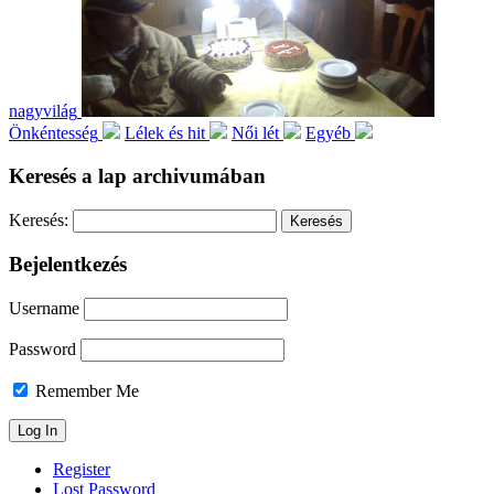
nagyvilág
Önkéntesség
Lélek és hit
Női lét
Egyéb
Keresés a lap archivumában
Keresés:
Bejelentkezés
Username
Password
Remember Me
Register
Lost Password