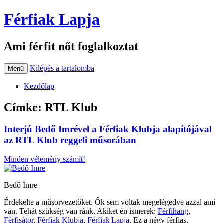
Férfiak Lapja
Ami férfit nőt foglalkoztat
Kilépés a tartalomba
Menü
Kezdőlap
Címke:
RTL Klub
Interjú Bedő Imrével a Férfiak Klubja alapítójával
az RTL Klub reggeli műsorában
Minden vélemény számít!
Bedő Imre
Érdekelte a műsorvezetőket. Ők sem voltak megelégedve azzal ami
van. Tehát szükség van ránk. Akiket én ismerek:
Férfihang
,
Férfisátor
,
Férfiak Klubja
,
Férfiak Lapja
. Ez a négy férfias,