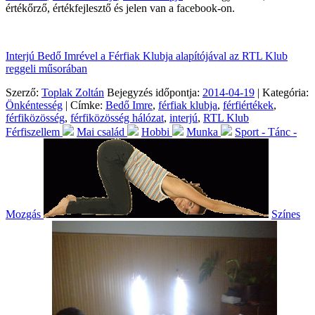
értékőrző, értékfejlesztő és jelen van a facebook-on.
Interjú Bedő Imrével a Férfiak Klubja alapítójával az RTL Klub
reggeli műsorában
Szerző:
Toplak Zoltán
Bejegyzés időpontja:
2014-04-19
| Kategória:
Önkéntesség
| Címke:
Bedő Imre
,
férfiak klubja
,
férfiértékek
,
férfiközösség
,
férfiközösség hálózat
,
interjú
,
RTL Klub
Férfiszellem
Mai család
Hobbi
Munka
Sport - Tánc -
Mozgás
Színes