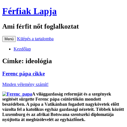
Férfiak Lapja
Ami férfit nőt foglalkoztat
Kilépés a tartalomba
Menü
Kezdőlap
Címke:
ideológia
Ferenc pápa cikke
Minden vélemény számít!
A világgazdaság reformját és a szegények
segítését sürgette Ferenc pápa csütörtökön mondott
beszédében. A pápa a Vatikánban fogadott nagykövetek előtt
vázolta fel a katolikus egyház gazdasági nézeteit. Többek között
Luxemburg és az afrikai Botswana szentszéki diplomatája
nyújtotta át megbízólevelét az egyházfőnek.