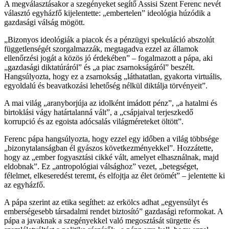
A megválasztásakor a szegényeket segítő Assisi Szent Ferenc nevét
választó egyházfő kijelentette: „embertelen” ideológia húzódik a
gazdasági válság mögött.
„Bizonyos ideológiák a piacok és a pénzügyi spekuláció abszolút
függetlenségét szorgalmazzák, megtagadva ezzel az államok
ellenőrzési jogát a közös jó érdekében” – fogalmazott a pápa, aki
„gazdasági diktatúráról” és „a piac zsarnokságáról” beszélt.
Hangsúlyozta, hogy ez a zsarnokság „láthatatlan, gyakorta virtuális,
egyoldalú és beavatkozási lehetőség nélkül diktálja törvényeit”.
A mai világ „aranyborjúja az idolként imádott pénz”, „a hatalmi és
birtoklási vágy határtalanná vált”, a „csápjaival terjeszkedő
korrupció és az egoista adócsalás világméreteket öltött”.
Ferenc pápa hangsúlyozta, hogy ezzel egy időben a világ többsége
„bizonytalanságban él gyászos következményekkel”. Hozzátette,
hogy az „ember fogyasztási cikké vált, amelyet elhasználnak, majd
eldobnak”. Ez „antropológiai válsághoz” vezet, „betegséget,
félelmet, elkeseredést teremt, és elfojtja az élet örömét” – jelentette ki
az egyházfő.
A pápa szerint az etika segíthet: az erkölcs adhat „egyensúlyt és
emberségesebb társadalmi rendet biztosító” gazdasági reformokat. A
pápa a javaknak a szegényekkel való megosztását sürgette és