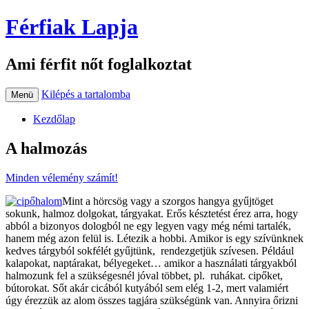
Férfiak Lapja
Ami férfit nőt foglalkoztat
Kilépés a tartalomba
Menü
Kezdőlap
A halmozás
Minden vélemény számít!
Mint a hörcsög vagy a szorgos hangya gyűjtöget
sokunk, halmoz dolgokat, tárgyakat. Erős késztetést érez arra, hogy
abból a bizonyos dologból ne egy legyen vagy még némi tartalék,
hanem még azon felül is. Létezik a hobbi. Amikor is egy szívünknek
kedves tárgyból sokfélét gyűjtünk, rendezgetjük szívesen. Például
kalapokat, naptárakat, bélyegeket… amikor a használati tárgyakból
halmozunk fel a szükségesnél jóval többet, pl. ruhákat. cipőket,
bútorokat. Sőt akár cicából kutyából sem elég 1-2, mert valamiért
úgy érezzük az alom összes tagjára szükségünk van. Annyira őrizni