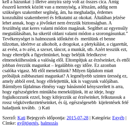
kell a házunkat :) illetve annyira szép volt az összes cica. Amíg
ésszerű keretek között van a mennyiség, a létszám, addig nem
szükséges szakember segítség, ám, ha meghaladja, érdemes
konzultálni szakemberrel és felkutatni az okokat. Általában jelzése
lehet annak, hogy a jövőnket nem érezzük biztonságban. A
feszültség utat keres valami módon magának. Segíthet az egyensúly
megtalálásában, ha sikerül oldani valami módon a szorongásunkat.”
Tevékenységet is halmozunk időnként és merülünk el benne
túlzottan, ideértve az alkoholt, a drogokat, a pletykálást, a cigarettát,
az evést, a tv-zést, a szexet, táncot, a munkát, stb. Azért tesszük ezt,
hogy eltereljék a figyelmünket, hogy beléjük feledkezve
elmenekülhessünk a valóság elől. Eltompítjuk az érzéseinket, és ettől
jobban érezzük magunkat – legalábbis egy időre. Ez azonban
csalóka vigasz. Mi elől menekülünk? Milyen fájdalom miatt
próbáljuk zsibbasztani magunkat? A legmélyebb szinten üresség ez,
amely abból ered, hogy elfelejtettük, kik is vagyunk valójában.
Bármilyen fájdalmas élmény vagy bánásmód kényszerített is arra,
hogy egészségtelen mintákba meneküljünk, itt az ideje, hogy
foglalkozzunk ezzel, hogy kifejezzük az érzéseinket, felkutassuk a
rossz végkövetkeztetéseinket, és új, egészségesebb kijelentések felé
haladjunk tovább. :) Kati
Szerző:
Kati
Bejegyzés időpontja:
2015-07-28
| Kategória:
Egyéb
|
Címke:
gyűjtögetés
,
halmozás