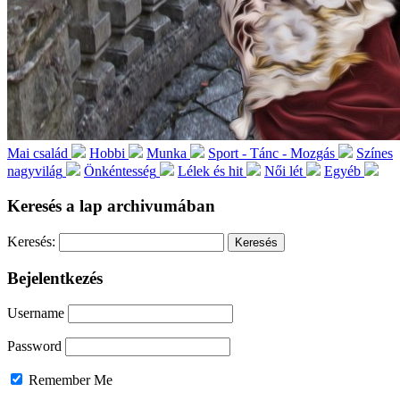
Mai család
Hobbi
Munka
Sport - Tánc - Mozgás
Színes
nagyvilág
Önkéntesség
Lélek és hit
Női lét
Egyéb
Keresés a lap archivumában
Keresés:
Bejelentkezés
Username
Password
Remember Me