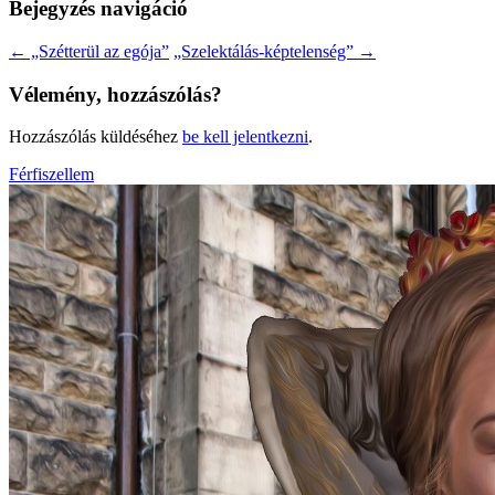
Bejegyzés navigáció
←
„Szétterül az egója”
„Szelektálás-képtelenség”
→
Vélemény, hozzászólás?
Hozzászólás küldéséhez
be kell jelentkezni
.
Férfiszellem