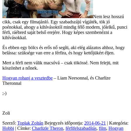
Nem lesz hosszú
cikk, csak egy filmajánló. Egy szabadszájú vígjáték, tök jó
poénokkal, ahogy a kihívásoktól mindig félő modern, jólelkű, punci
férfi, ráébred saját belső erejére. Hogy képes szembenézni a
kihívásokkal.
És ebben egy bölcs és erős nő segíti, aki elég alázatos ahhoz, hogy
belássa: szüksége van erre a férfira, és hogy kettőjükért éljen.
Mert a férfi nem válik macsóvá – csak tökössé. Nem felejti, mit
köszönhet a nőnek.
Hogyan rohanj a vesztedbe
– Liam Neesonnal, és Charlize
Theronnal
;-)
Zoli
Szerző:
Toplak Zoltán
Bejegyzés időpontja:
2014-06-21
| Kategória:
Hobbi
| Címke:
Charlizle Theron
,
férfifelszabadítás
,
film
,
Hogyan