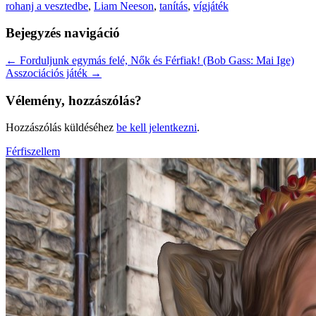
rohanj a vesztedbe
,
Liam Neeson
,
tanítás
,
vígjáték
Bejegyzés navigáció
←
Forduljunk egymás felé, Nők és Férfiak! (Bob Gass: Mai Ige)
Asszociációs játék
→
Vélemény, hozzászólás?
Hozzászólás küldéséhez
be kell jelentkezni
.
Férfiszellem