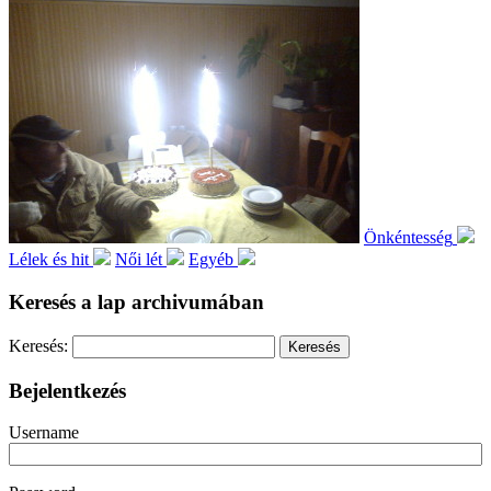
Önkéntesség
Lélek és hit
Női lét
Egyéb
Keresés a lap archivumában
Keresés:
Bejelentkezés
Username