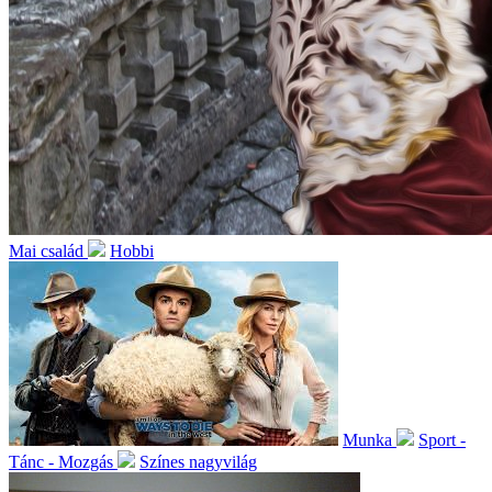
Mai család
Hobbi
Munka
Sport -
Tánc - Mozgás
Színes nagyvilág