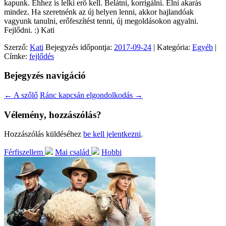
kapunk. Ehhez is lelki erő kell. Belátni, korrigálni. Élni akarás
mindez. Ha szeretnénk az új helyen lenni, akkor hajlandóak
vagyunk tanulni, erőfeszítést tenni, új megoldásokon agyalni.
Fejlődni. :) Kati
Szerző:
Kati
Bejegyzés időpontja:
2017-09-24
| Kategória:
Egyéb
|
Címke:
fejlődés
Bejegyzés navigáció
←
A szőlő
Ránc kapcsán elgondolkodás
→
Vélemény, hozzászólás?
Hozzászólás küldéséhez
be kell jelentkezni
.
Férfiszellem
Mai család
Hobbi