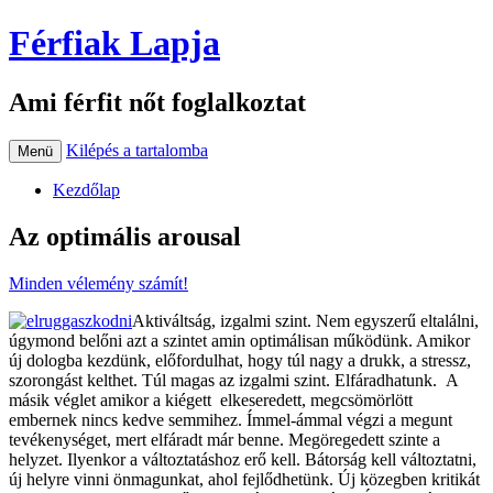
Férfiak Lapja
Ami férfit nőt foglalkoztat
Kilépés a tartalomba
Menü
Kezdőlap
Az optimális arousal
Minden vélemény számít!
Aktiváltság, izgalmi szint. Nem egyszerű eltalálni,
úgymond belőni azt a szintet amin optimálisan működünk. Amikor
új dologba kezdünk, előfordulhat, hogy túl nagy a drukk, a stressz,
szorongást kelthet. Túl magas az izgalmi szint. Elfáradhatunk. A
másik véglet amikor a kiégett elkeseredett, megcsömörlött
embernek nincs kedve semmihez. Ímmel-ámmal végzi a megunt
tevékenységet, mert elfáradt már benne. Megöregedett szinte a
helyzet. Ilyenkor a változtatáshoz erő kell. Bátorság kell változtatni,
új helyre vinni önmagunkat, ahol fejlődhetünk. Új közegben kritikát