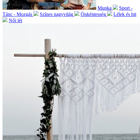
Munka
Sport -
Tánc - Mozgás
Színes nagyvilág
Önkéntesség
Lélek és hit
Női lét