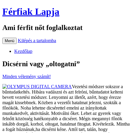
Férfiak Lapja
Ami férfit nőt foglalkoztat
Kilépés a tartalomba
Menü
Kezdőlap
Dicsérni vagy „oltogatni”
Minden vélemény számít!
Vezetési módszer sokszor a
bűntudatkeltés. Hibára vadászni és azt felróni, bűntudatot kelteni
bevett vezetési módszer. Lenyomni az illetőt, azért, hogy érezze
magát kissebbnek. Közben a vezetői hatalmat jelezni, szokták a
főnökök. Noha lehetne dicsérettel emelni az irányítottak
munkakedvét, aktivitását. Motiválni őket. Lehet az gyerek vagy
felnőtt közösség hatékonyabb a dicséret. Mégis megannyi főnök
inkább dorgál, korhol, oltogat, hatalmat fitogtat. Kivételezik. Mintha
a fogát húznának,ha dicsérni kéne. Attól tart, talán, hogy