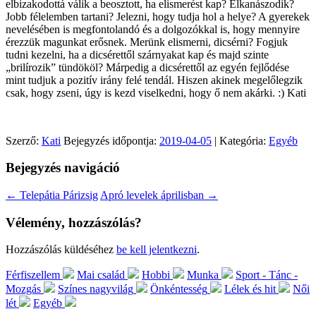
elbizakodottá válik a beosztott, ha elismerést kap? Elkanászodik?
Jobb félelemben tartani? Jelezni, hogy tudja hol a helye? A gyerekek
nevelésében is megfontolandó és a dolgozókkal is, hogy mennyire
érezzük magunkat erősnek. Merünk elismerni, dicsérni? Fogjuk
tudni kezelni, ha a dicsérettől szárnyakat kap és majd szinte
„brilírozik” tündököl? Márpedig a dicsérettől az egyén fejlődése
mint tudjuk a pozitív irány felé tendál. Hiszen akinek megelőlegzik
csak, hogy zseni, úgy is kezd viselkedni, hogy ő nem akárki. :) Kati
Szerző:
Kati
Bejegyzés időpontja:
2019-04-05
| Kategória:
Egyéb
Bejegyzés navigáció
←
Telepátia Párizsig
Apró levelek áprilisban
→
Vélemény, hozzászólás?
Hozzászólás küldéséhez
be kell jelentkezni
.
Férfiszellem
Mai család
Hobbi
Munka
Sport - Tánc -
Mozgás
Színes nagyvilág
Önkéntesség
Lélek és hit
Női
lét
Egyéb