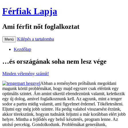
Férfiak Lapja
Ami férfit nőt foglalkoztat
Kilépés a tartalomba
Menü
Kezdőlap
…és országának soha nem lesz vége
Minden vélemény számít!
Abban a reményben próbálunk megoldani
magunk körül problémákat, hogy majd egyszer csak elérünk egy
optimális szintet. Ám amint sikerül elrendeznünk valamit, keletkezik
egy új dolog, amivel foglalkoznunk kell. Az agyunk, mint a tenger
sodor a partra midig valamit, ami figyelmet érdemel. Tökéletesíteni.
Eljutni egy még jobb szintre. Ha pedig valahol visszaesést érzünk,
akkor törekszünk, hogyan tudnánk feljutni a már korábban elért jobb
helyre. Mintha a fejlődés egy belső késztetés, program lenne. Az
utolsó percekig. Gondolkodunk. Problémákat generálunk,