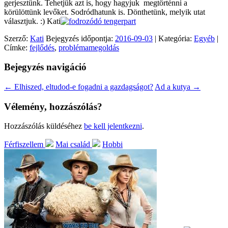
gerjesztünk. Tehetjük azt is, hogy hagyjuk megtörténni a
körülöttünk levőket. Sodródhatunk is. Dönthetünk, melyik utat
választjuk. :) Kati
Szerző:
Kati
Bejegyzés időpontja:
2016-09-03
| Kategória:
Egyéb
|
Címke:
fejlődés
,
problémamegoldás
Bejegyzés navigáció
←
Elhiszed, eltudod-e fogadni a gazdagságot?
Ad a kutya
→
Vélemény, hozzászólás?
Hozzászólás küldéséhez
be kell jelentkezni
.
Férfiszellem
Mai család
Hobbi