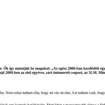
zve. Ők így mutatják be magukat: „Az egész 2006-ban kezdődött egy 
 Majd 2009-ben az első egyéves, zárt önismereti csoport, az 5LM. Min
a. Nem sokat tudtam róla, hogy mi vár ott rám. Azt tudtam csak, hogy
tjának egy komoly határkövére. Mert lehet-e magasztosabb aktusa a férf