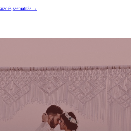
küzdés,zsenialitás
→