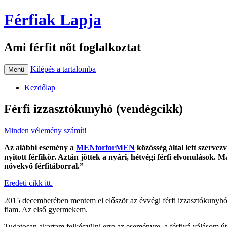
Férfiak Lapja
Ami férfit nőt foglalkoztat
Kilépés a tartalomba
Menü
Kezdőlap
Férfi izzasztókunyhó (vendégcikk)
Minden vélemény számít!
Az alábbi esemény a
MENtorforMEN
közösség által lett szerve
nyitott férfikör. Aztán jöttek a nyári, hétvégi férfi elvonulások.
növekvő férfitáborral.”
Eredeti cikk itt.
2015 decemberében mentem el először az évvégi férfi izzasztókunyhób
fiam. Az első gyermekem.
Tudatosan akartam felkészülni erre az eseményre, a férfivá válásom ú