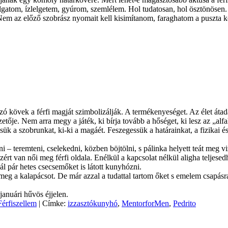
gatom, ízlelgetem, gyúrom, szemlélem. Hol tudatosan, hol ösztönösen. S
Nem az előző szobrász nyomait kell kisimítanom, faraghatom a puszta k
ó kövek a férfi magját szimbolizálják. A termékenyeséget. Az élet áta
tője. Nem arra megy a játék, ki bírja tovább a hőséget, ki lesz az „alf
 a szobrunkat, ki-ki a magáét. Feszegessük a határainkat, a fizikai és 
i – teremteni, cselekedni, közben böjtölni, s pálinka helyett teát meg vi
ért van női meg férfi oldala. Enélkül a kapcsolat nélkül aligha teljesedhe
l pár hetes csecsemőket is látott kunyhózni.
 meg a kalapácsot. De már azzal a tudattal tartom őket s emelem csap
januári hűvös éjjelen.
Férfiszellem
| Címke:
izzasztókunyhó
,
MentorforMen
,
Pedrito