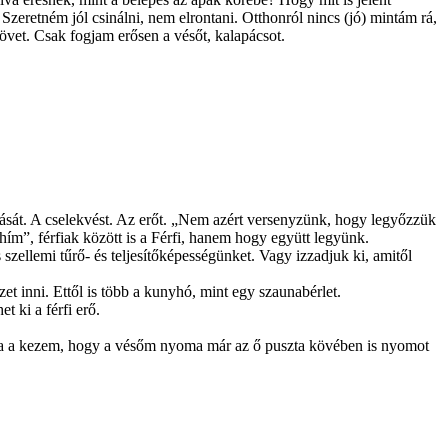
zeretném jól csinálni, nem elrontani. Otthonról nincs (jó) mintám rá,
övet. Csak fogjam erősen a vésőt, kalapácsot.
dását. A cselekvést. Az erőt. „Nem azért versenyzünk, hogy legyőzzük
ahím”, férfiak között is a Férfi, hanem hogy együtt legyünk.
szellemi tűrő- és teljesítőképességünket. Vagy izzadjuk ki, amitől
zet inni. Ettől is több a kunyhó, mint egy szaunabérlet.
t ki a férfi erő.
ásra a kezem, hogy a vésőm nyoma már az ő puszta kövében is nyomot