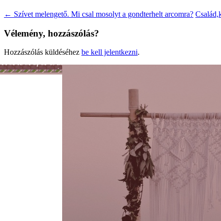
←
Szívet melengető. Mi csal mosolyt a gondterhelt arcomra?
Család,
Vélemény, hozzászólás?
Hozzászólás küldéséhez
be kell jelentkezni
.
Férfiszellem
Mai
Hobbi
Munka
Sport
Színes
Önkéntesség
Lélek
család
-
nagyvilág
és
Tánc
hit
-
Mozgás