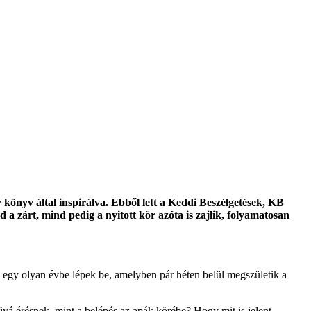
könyv által inspirálva. Ebből lett a Keddi Beszélgetések, KB
d a zárt, mind pedig a nyitott kör azóta is zajlik, folyamatosan
 egy olyan évbe lépek be, amelyben pár héten belül megszületik a
ivá érésnek, mint a belépés az apák körébe? Hogy mit is jelent