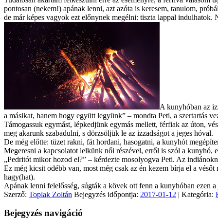
pontosan (nekem!) apának lenni, azt azóta is keresem, tanulom, próbál
de már képes vagyok ezt előnynek megélni: tiszta lappal indulhatok. 
A kunyhóban az izz
a másikat, hanem hogy együtt legyünk” – mondta Peti, a szertartás veze
Támogassuk egymást, lépkedjünk egymás mellett, férfiak az úton, véssük
meg akarunk szabadulni, s dörzsöljük le az izzadságot a jeges hóval.
De még előtte: tüzet rakni, fát hordani, hasogatni, a kunyhót megépíten
Megeresni a kapcsolatot lelkünk női részével, erről is szól a kunyhó, ez
„Pedritót mikor hozod el?” – kérdezte mosolyogva Peti. Az indiánokná
Ez még kicsit odébb van, most még csak az én kezem bírja el a vésőt
hagy(hat).
Apának lenni felelősség, súgták a kövek ott fenn a kunyhóban ezen a 
Szerző:
Toplak Zoltán
Bejegyzés időpontja:
2017-01-12
| Kategória:
Bejegyzés navigáció