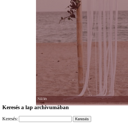
Női lét
Keresés a lap archivumában
Keresés: