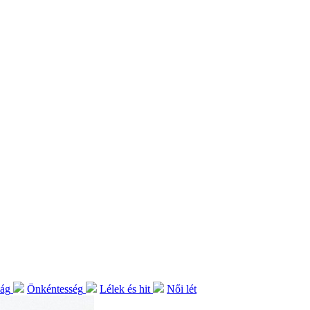
lág
Önkéntesség
Lélek és hit
Női lét