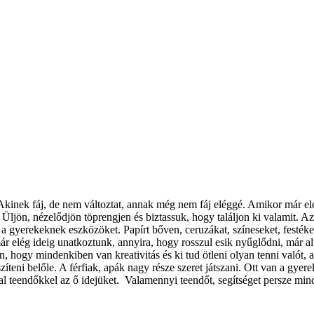
kinek fáj, de nem változtat, annak még nem fáj eléggé. Amikor már ele
. Üljön, nézelődjön töprengjen és biztassuk, hogy találjon ki valamit. 
a gyerekeknek eszközöket. Papírt bőven, ceruzákat, színeseket, festékeke
r elég ideig unatkoztunk, annyira, hogy rosszul esik nyűglődni, már a
hogy mindenkiben van kreativitás és ki tud ötleni olyan tenni valót, a
eni belőle. A férfiak, apák nagy része szeret játszani. Ott van a gyerek,
l teendőkkel az ő idejüket. Valamennyi teendőt, segítséget persze minde