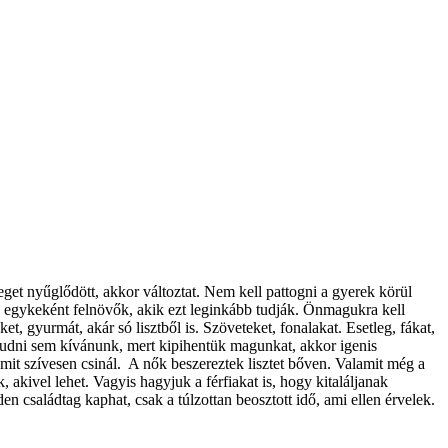
get nyűglődött, akkor változtat. Nem kell pattogni a gyerek körül
Az egykeként felnövők, akik ezt leginkább tudják. Önmagukra kell
t, gyurmát, akár só lisztből is. Szöveteket, fonalakat. Esetleg, fákat,
ludni sem kívánunk, mert kipihentük magunkat, akkor igenis
mit szívesen csinál. A nők beszereztek lisztet bőven. Valamit még a
 akivel lehet. Vagyis hagyjuk a férfiakat is, hogy kitaláljanak
n családtag kaphat, csak a túlzottan beosztott idő, ami ellen érvelek.