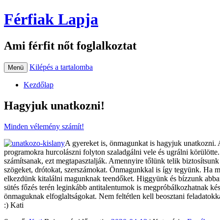
Férfiak Lapja
Ami férfit nőt foglalkoztat
Kilépés a tartalomba
Menü
Kezdőlap
Hagyjuk unatkozni!
Minden vélemény számít!
A gyereket is, önmagunkat is hagyjuk unatkozni. A
programokra hurcolászni folyton szaladgálni vele és ugrálni körülötte
számítsanak, ezt megtapasztalják. Amennyire tőlünk telik biztosítsunk 
szögeket, drótokat, szerszámokat. Önmagunkkal is így tegyünk. Ha má
elkezdünk kitalálni magunknak teendőket. Higgyünk és bízzunk abban, 
sütés főzés terén leginkább antitalentumok is megpróbálkozhatnak készít
önmaguknak elfoglaltságokat. Nem feltétlen kell beosztani feladatokka
:) Kati