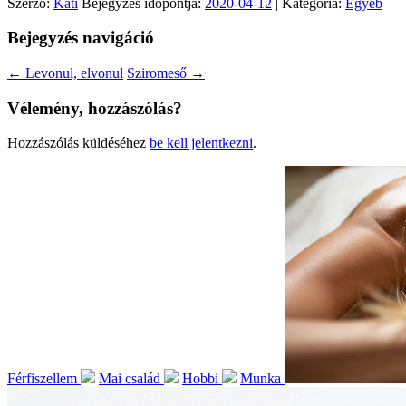
Szerző:
Kati
Bejegyzés időpontja:
2020-04-12
| Kategória:
Egyéb
Bejegyzés navigáció
←
Levonul, elvonul
Sziromeső
→
Vélemény, hozzászólás?
Hozzászólás küldéséhez
be kell jelentkezni
.
Férfiszellem
Mai család
Hobbi
Munka