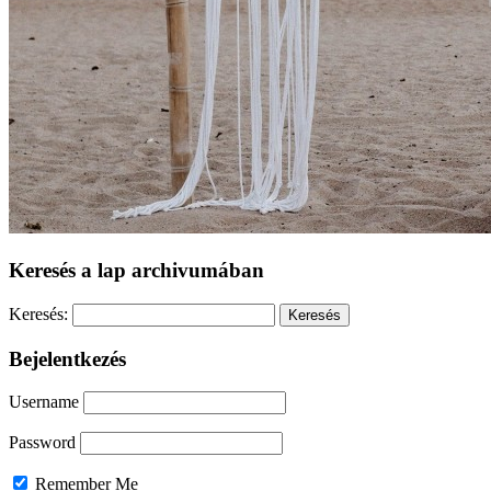
Keresés a lap archivumában
Keresés:
Bejelentkezés
Username
Password
Remember Me