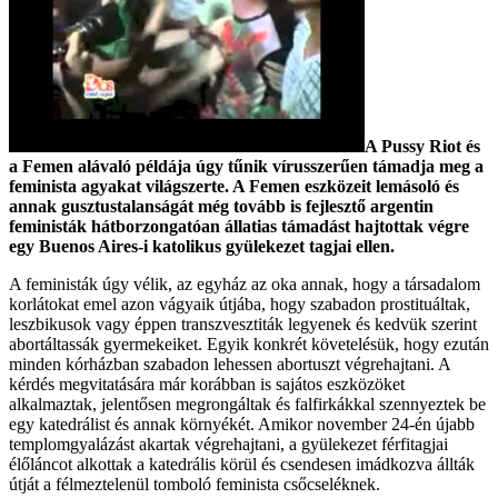
A Pussy Riot és
a Femen alávaló példája úgy tűnik vírusszerűen támadja meg a
feminista agyakat világszerte. A Femen eszközeit lemásoló és
annak gusztustalanságát még tovább is fejlesztő argentin
feministák hátborzongatóan állatias támadást hajtottak végre
egy Buenos Aires-i katolikus gyülekezet tagjai ellen.
A feministák úgy vélik, az egyház az oka annak, hogy a társadalom
korlátokat emel azon vágyaik útjába, hogy szabadon prostituáltak,
leszbikusok vagy éppen transzvesztiták legyenek és kedvük szerint
abortáltassák gyermekeiket. Egyik konkrét követelésük, hogy ezután
minden kórházban szabadon lehessen abortuszt végrehajtani. A
kérdés megvitatására már korábban is sajátos eszközöket
alkalmaztak, jelentősen megrongáltak és falfirkákkal szennyeztek be
egy katedrálist és annak környékét. Amikor november 24-én újabb
templomgyalázást akartak végrehajtani, a gyülekezet férfitagjai
élőláncot alkottak a katedrális körül és csendesen imádkozva állták
útját a félmeztelenül tomboló feminista csőcseléknek.