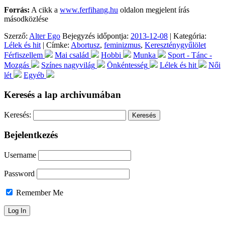
Forrás:
A cikk a
www.ferfihang.hu
oldalon megjelent írás
másodközlése
Szerző:
Alter Ego
Bejegyzés időpontja:
2013-12-08
| Kategória:
Lélek és hit
| Címke:
Abortusz
,
feminizmus
,
Kereszténygyűlölet
Férfiszellem
Mai család
Hobbi
Munka
Sport - Tánc -
Mozgás
Színes nagyvilág
Önkéntesség
Lélek és hit
Női
lét
Egyéb
Keresés a lap archivumában
Keresés:
Bejelentkezés
Username
Password
Remember Me