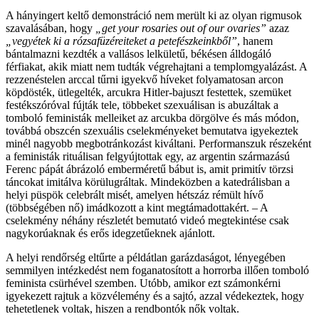
A hányingert keltő demonstráció nem merült ki az olyan rigmusok
szavalásában, hogy
„get your rosaries out of our ovaries”
azaz
„vegyétek ki a rózsafüzéreiteket a petefészkeinkből”
, hanem
bántalmazni kezdték a vallásos lelkületű, békésen álldogáló
férfiakat, akik miatt nem tudták végrehajtani a templomgyalázást. A
rezzenéstelen arccal tűrni igyekvő híveket folyamatosan arcon
köpdösték, ütlegelték, arcukra Hitler-bajuszt festettek, szemüket
festékszóróval fújták tele, többeket szexuálisan is abuzáltak a
tomboló feministák melleiket az arcukba dörgölve és más módon,
továbbá obszcén szexuális cselekményeket bemutatva igyekeztek
minél nagyobb megbotránkozást kiváltani. Performanszuk részeként
a feministák rituálisan felgyújtottak egy, az argentin származású
Ferenc pápát ábrázoló emberméretű bábut is, amit primitív törzsi
táncokat imitálva körülugráltak. Mindeközben a katedrálisban a
helyi püspök celebrált misét, amelyen hétszáz rémült hívő
(többségében nő) imádkozott a kint megtámadottakért. – A
cselekmény néhány részletét bemutató videó megtekintése csak
nagykorúaknak és erős idegzetűeknek ajánlott.
A helyi rendőrség eltűrte a példátlan garázdaságot, lényegében
semmilyen intézkedést nem foganatosított a horrorba illően tomboló
feminista csürhével szemben. Utóbb, amikor ezt számonkérni
igyekezett rajtuk a közvélemény és a sajtó, azzal védekeztek, hogy
tehetetlenek voltak, hiszen a rendbontók nők voltak.