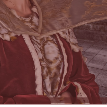
g
yéb