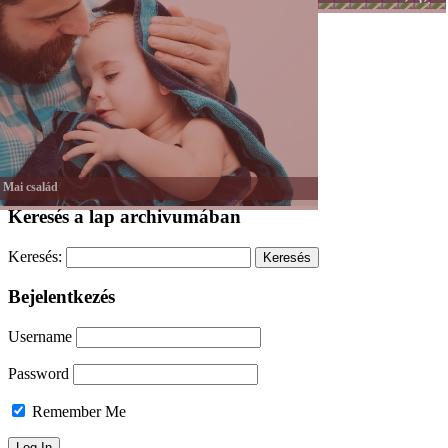
-
nagyvilág
és
lét
Tánc
hit
-
Mozgás
Mai család
Keresés a lap archivumában
Keresés:
Bejelentkezés
Username
Password
Remember Me