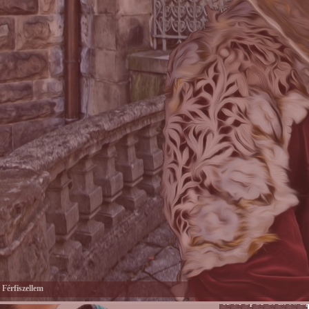
Férfiszellem
Hobbi
Munka
Sport
Színes
Önkéntessé
Lélek
Női
Eg