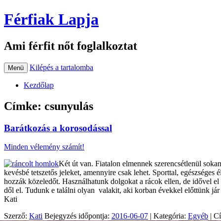
Férfiak Lapja
Ami férfit nőt foglalkoztat
Kilépés a tartalomba
Menü
Kezdőlap
Címke:
csunyulás
Barátkozás a korosodással
Minden vélemény számít!
Két út van. Fiatalon elmennek szerencsétlenül sokan
kevésbé tetszetős jeleket, amennyire csak lehet. Sporttal, egészséges 
hozzák közeledőt. Használhatunk dolgokat a rácok ellen, de idővel el
dől el. Tudunk e találni olyan valakit, aki korban évekkel előttünk já
Kati
Szerző:
Kati
Bejegyzés időpontja:
2016-06-07
| Kategória:
Egyéb
| C