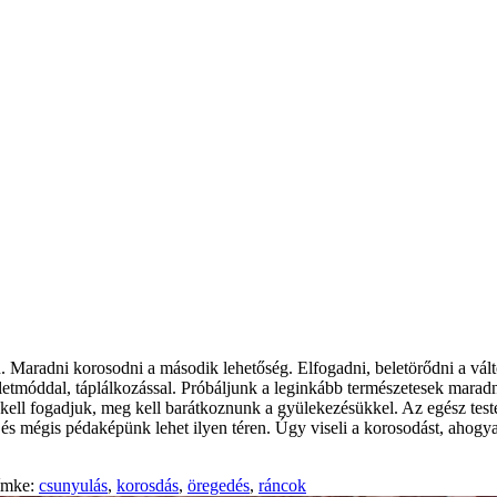
. Maradni korosodni a második lehetőség. Elfogadni, beletörődni a vál
életmóddal, táplálkozással. Próbáljunk a leginkább természetesek maradni
 kell fogadjuk, meg kell barátkoznunk a gyülekezésükkel. Az egész teste
r és mégis pédaképünk lehet ilyen téren. Úgy viseli a korosodást, ahogy
ímke:
csunyulás
,
korosdás
,
öregedés
,
ráncok