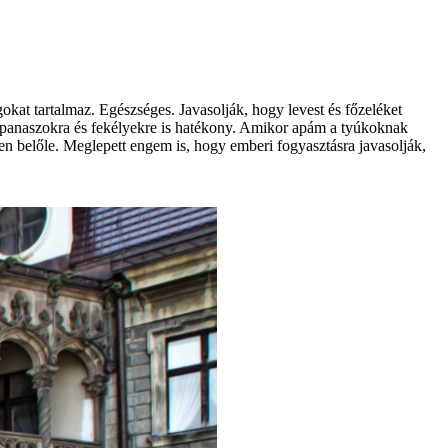
kat tartalmaz. Egészséges. Javasolják, hogy levest és főzeléket
es panaszokra és fekélyekre is hatékony. Amikor apám a tyúkoknak
tben belőle. Meglepett engem is, hogy emberi fogyasztásra javasolják,