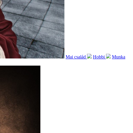
Mai család
Hobbi
Munka