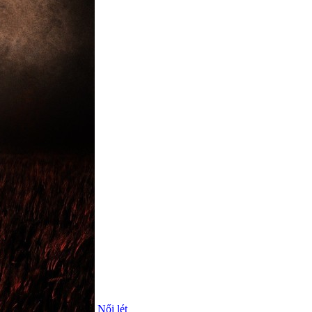
Női lét