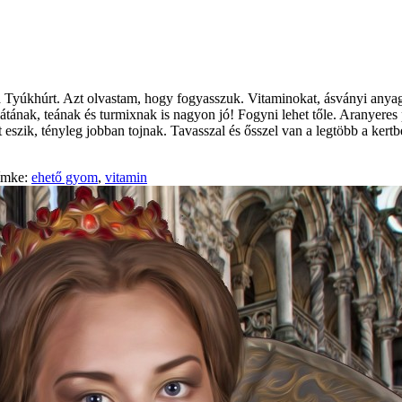
a Tyúkhúrt. Azt olvastam, hogy fogyasszuk. Vitaminokat, ásványi anyago
alátának, teának és turmixnak is nagyon jó! Fogyni lehet tőle. Aranyer
t eszik, tényleg jobban tojnak. Tavasszal és ősszel van a legtöbb a ker
ímke:
ehető gyom
,
vitamin