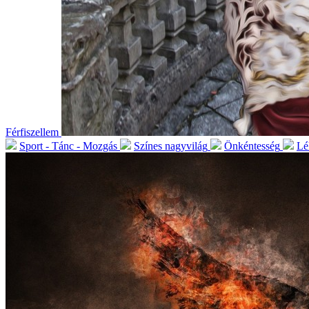
Férfiszellem
Sport - Tánc - Mozgás
Színes nagyvilág
Önkéntesség
Lé