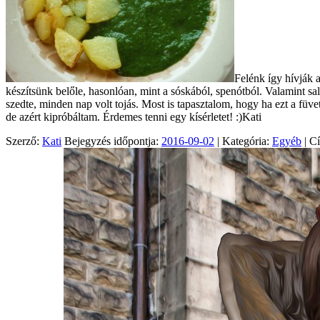
Felénk így hívják 
készítsünk belőle, hasonlóan, mint a sóskából, spenótból. Valamint s
szedte, minden nap volt tojás. Most is tapasztalom, hogy ha ezt a füve
de azért kipróbáltam. Érdemes tenni egy kísérletet! :)Kati
Szerző:
Kati
Bejegyzés időpontja:
2016-09-02
| Kategória:
Egyéb
| C