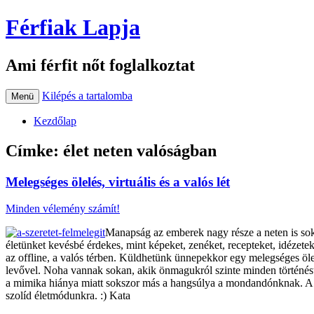
Férfiak Lapja
Ami férfit nőt foglalkoztat
Kilépés a tartalomba
Menü
Kezdőlap
Címke:
élet neten valóságban
Melegséges ölelés, virtuális és a valós lét
Minden vélemény számít!
Manapság az emberek nagy része a neten is soka
életünket kevésbé érdekes, mint képeket, zenéket, recepteket, idézet
az offline, a valós térben. Küldhetünk ünnepekkor egy melegséges ölelé
levővel. Noha vannak sokan, akik önmagukról szinte minden történést k
a mimika hiánya miatt sokszor más a hangsúlya a mondandónknak. A ké
szolíd életmódunkra. :) Kata