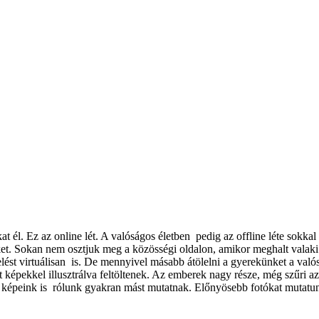
t él. Ez az online lét. A valóságos életben pedig az offline léte sokk
eket. Sokan nem osztjuk meg a közösségi oldalon, amikor meghalt valaki
st virtuálisan is. De mennyivel másabb átölelni a gyerekünket a valós t
épekkel illusztrálva feltöltenek. Az emberek nagy része, még szűri az 
peink is rólunk gyakran mást mutatnak. Előnyösebb fotókat mutatunk, 