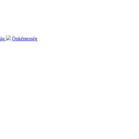
lág
Önkéntesség