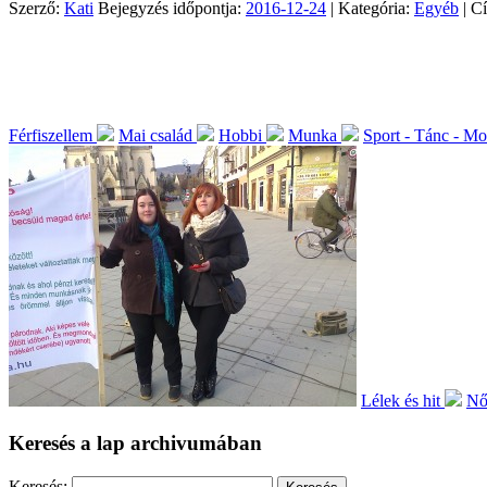
Szerző:
Kati
Bejegyzés időpontja:
2016-12-24
| Kategória:
Egyéb
| C
Férfiszellem
Mai család
Hobbi
Munka
Sport - Tánc - M
Lélek és hit
Női
Keresés a lap archivumában
Keresés: