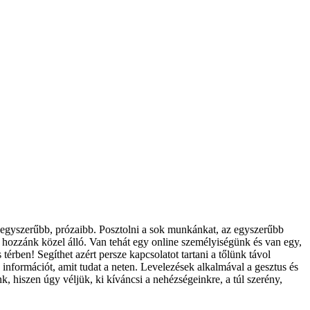
al egyszerűbb, prózaibb. Posztolni a sok munkánkat, az egyszerűbb
 hozzánk közel álló. Van tehát egy online személyiségünk és van egy,
érben! Segíthet azért persze kapcsolatot tartani a tőlünk távol
információt, amit tudat a neten. Levelezések alkalmával a gesztus és
hiszen úgy véljük, ki kíváncsi a nehézségeinkre, a túl szerény,