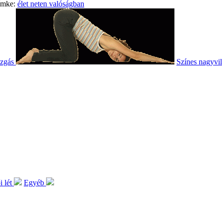
ímke:
élet neten valóságban
ozgás
Színes nagyvi
 lét
Egyéb