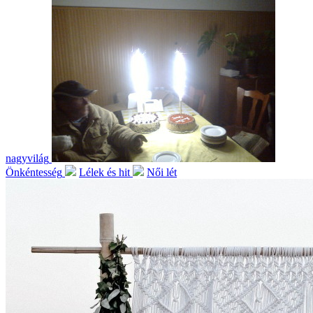
nagyvilág
Önkéntesség
Lélek és hit
Női lét