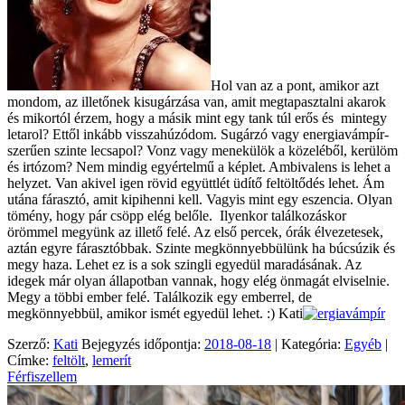
Hol van az a pont, amikor azt
mondom, az illetőnek kisugárzása van, amit megtapasztalni akarok
és mikortól érzem, hogy a másik mint egy tank túl erős és mintegy
letarol? Ettől inkább visszahúzódom. Sugárzó vagy energiavámpír-
szerűen szinte lecsapol? Vonz vagy menekülök a közeléből, kerülöm
és irtózom? Nem mindig egyértelmű a képlet. Ambivalens is lehet a
helyzet. Van akivel igen rövid együttlét üdítő feltöltődés lehet. Ám
utána fárasztó, amit kipihenni kell. Vagyis mint egy eszencia. Olyan
tömény, hogy pár csöpp elég belőle. Ilyenkor találkozáskor
örömmel megyünk az illető felé. Az első percek, órák élvezetesek,
aztán egyre fárasztóbbak. Szinte megkönnyebbülünk ha búcsúzik és
megy haza. Lehet ez is a sok szingli egyedül maradásának. Az
idegek már olyan állapotban vannak, hogy elég önmagát elviselnie.
Megy a többi ember felé. Találkozik egy emberrel, de
megkönnyebbül, amikor ismét egyedül lehet. :) Kati
Szerző:
Kati
Bejegyzés időpontja:
2018-08-18
| Kategória:
Egyéb
|
Címke:
feltölt
,
lemerít
Férfiszellem