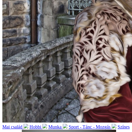
Mai család
Hobbi
Munka
Sport - Tánc - Mozgás
Színes