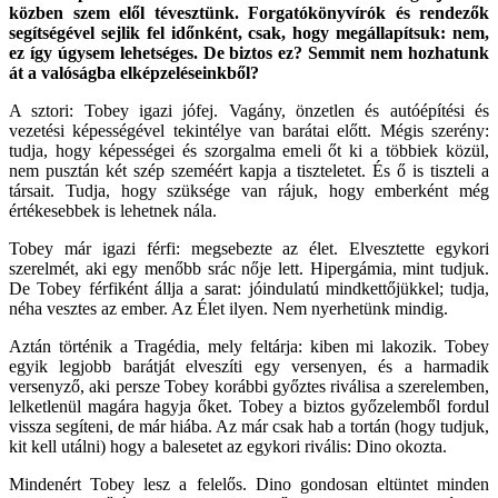
közben szem elől tévesztünk. Forgatókönyvírók és rendezők
segítségével sejlik fel időnként, csak, hogy megállapítsuk: nem,
ez így úgysem lehetséges. De biztos ez? Semmit nem hozhatunk
át a valóságba elképzeléseinkből?
A sztori: Tobey igazi jófej. Vagány, önzetlen és autóépítési és
vezetési képességével tekintélye van barátai előtt. Mégis szerény:
tudja, hogy képességei és szorgalma emeli őt ki a többiek közül,
nem pusztán két szép szeméért kapja a tiszteletet. És ő is tiszteli a
társait. Tudja, hogy szüksége van rájuk, hogy emberként még
értékesebbek is lehetnek nála.
Tobey már igazi férfi: megsebezte az élet. Elvesztette egykori
szerelmét, aki egy menőbb srác nője lett. Hipergámia, mint tudjuk.
De Tobey férfiként állja a sarat: jóindulatú mindkettőjükkel; tudja,
néha vesztes az ember. Az Élet ilyen. Nem nyerhetünk mindig.
Aztán történik a Tragédia, mely feltárja: kiben mi lakozik. Tobey
egyik legjobb barátját elveszíti egy versenyen, és a harmadik
versenyző, aki persze Tobey korábbi győztes riválisa a szerelemben,
lelketlenül magára hagyja őket. Tobey a biztos győzelemből fordul
vissza segíteni, de már hiába. Az már csak hab a tortán (hogy tudjuk,
kit kell utálni) hogy a balesetet az egykori rivális: Dino okozta.
Mindenért Tobey lesz a felelős. Dino gondosan eltüntet minden