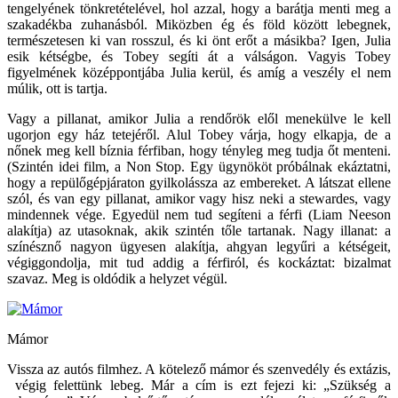
tengelyének tönkretételével, hol azzal, hogy a barátja menti meg a
szakadékba zuhanásból. Miközben ég és föld között lebegnek,
természetesen ki van rosszul, és ki önt erőt a másikba? Igen, Julia
esik kétségbe, és Tobey segíti át a válságon. Vagyis Tobey
figyelmének középpontjába Julia kerül, és amíg a veszély el nem
múlik, ott is tartja.
Vagy a pillanat, amikor Julia a rendőrök elől menekülve le kell
ugorjon egy ház tetejéről. Alul Tobey várja, hogy elkapja, de a
nőnek meg kell bíznia férfiban, hogy tényleg meg tudja őt menteni.
(Szintén idei film, a Non Stop. Egy ügynököt próbálnak ekáztatni,
hogy a repülőgépjáraton gyilkolássza az embereket. A látszat ellene
szól, és van egy pillanat, amikor vagy hisz neki a stewardes, vagy
mindennek vége. Egyedül nem tud segíteni a férfi (Liam Neeson
alakítja) az utasoknak, akik szintén tőle tartanak. Nagy illanat: a
színésznő nagyon ügyesen alakítja, ahgyan legyűri a kétségeit,
végiggondolja, mit tud addig a férfiról, és kockáztat: bizalmat
szavaz. Meg is oldódik a helyzet végül.
Mámor
Vissza az autós filmhez. A kötelező mámor és szenvedély és extázis,
végig felettünk lebeg. Már a cím is ezt fejezi ki: „Szükség a