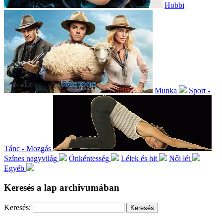
Hobbi
Munka
Sport -
Tánc - Mozgás
Színes nagyvilág
Önkéntesség
Lélek és hit
Női lét
Egyéb
Keresés a lap archivumában
Keresés: