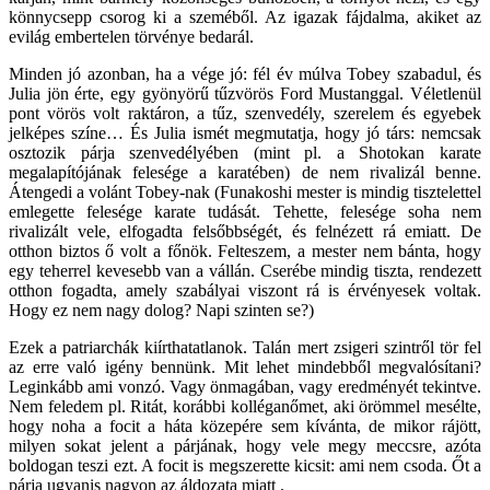
könnycsepp csorog ki a szeméből. Az igazak fájdalma, akiket az
evilág embertelen törvénye bedarál.
Minden jó azonban, ha a vége jó: fél év múlva Tobey szabadul, és
Julia jön érte, egy gyönyörű tűzvörös Ford Mustanggal. Véletlenül
pont vörös volt raktáron, a tűz, szenvedély, szerelem és egyebek
jelképes színe… És Julia ismét megmutatja, hogy jó társ: nemcsak
osztozik párja szenvedélyében (mint pl. a Shotokan karate
megalapítójának felesége a karatében) de nem rivalizál benne.
Átengedi a volánt Tobey-nak (Funakoshi mester is mindig tisztelettel
emlegette felesége karate tudását. Tehette, felesége soha nem
rivalizált vele, elfogadta felsőbbségét, és felnézett rá emiatt. De
otthon biztos ő volt a főnök. Felteszem, a mester nem bánta, hogy
egy teherrel kevesebb van a vállán. Cserébe mindig tiszta, rendezett
otthon fogadta, amely szabályai viszont rá is érvényesek voltak.
Hogy ez nem nagy dolog? Napi szinten se?)
Ezek a patriarchák kiírthatatlanok. Talán mert zsigeri szintről tör fel
az erre való igény bennünk. Mit lehet mindebből megvalósítani?
Leginkább ami vonzó. Vagy önmagában, vagy eredményét tekintve.
Nem feledem pl. Ritát, korábbi kolléganőmet, aki örömmel mesélte,
hogy noha a focit a háta közepére sem kívánta, de mikor rájött,
milyen sokat jelent a párjának, hogy vele megy meccsre, azóta
boldogan teszi ezt. A focit is megszerette kicsit: ami nem csoda. Őt a
párja ugyanis nagyon az áldozata miatt .