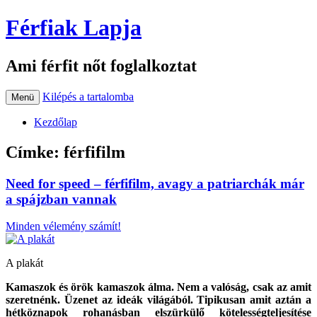
Férfiak Lapja
Ami férfit nőt foglalkoztat
Kilépés a tartalomba
Menü
Kezdőlap
Címke:
férfifilm
Need for speed – férfifilm, avagy a patriarchák már
a spájzban vannak
Minden vélemény számít!
A plakát
Kamaszok és örök kamaszok álma. Nem a valóság, csak az amit
szeretnénk. Üzenet az ideák világából. Tipikusan amit aztán a
hétköznapok rohanásban elszürkülő kötelességteljesítése