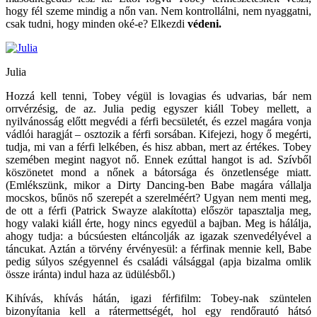
hogy fél szeme mindig a nőn van. Nem kontrollálni, nem nyaggatni,
csak tudni, hogy minden oké-e? Elkezdi
védeni.
Julia
Hozzá kell tenni, Tobey végül is lovagias és udvarias, bár nem
orrvérzésig, de az. Julia pedig egyszer kiáll Tobey mellett, a
nyilvánosság előtt megvédi a férfi becsületét, és ezzel magára vonja
vádlói haragját – osztozik a férfi sorsában. Kifejezi, hogy ő megérti,
tudja, mi van a férfi lelkében, és hisz abban, mert az értékes. Tobey
szemében megint nagyot nő. Ennek ezúttal hangot is ad. Szívből
köszönetet mond a nőnek a bátorsága és önzetlensége miatt.
(Emlékszünk, mikor a Dirty Dancing-ben Babe magára vállalja
mocskos, bűnös nő szerepét a szerelméért? Ugyan nem menti meg,
de ott a férfi (Patrick Swayze alakította) először tapasztalja meg,
hogy valaki kiáll érte, hogy nincs egyedül a bajban. Meg is hálálja,
ahogy tudja: a búcsúesten eltáncolják az igazak szenvedélyével a
táncukat. Aztán a törvény érvényesül: a férfinak mennie kell, Babe
pedig súlyos szégyennel és családi válsággal (apja bizalma omlik
össze iránta) indul haza az üdülésből.)
Kihívás, khívás hátán, igazi férfifilm: Tobey-nak szüntelen
bizonyítania kell a rátermettségét, hol egy rendőrautó hátsó