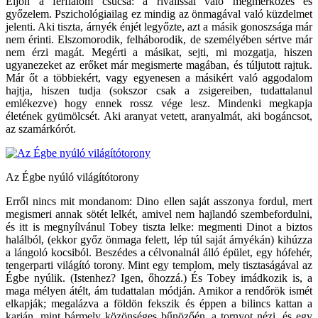
Eljön a férfiálom csúcsa: a riválissal való megmérkőzés és
győzelem. Pszichológiailag ez mindig az önmagával való küzdelmet
jelenti. Aki tiszta, árnyék énjét legyőzte, azt a másik gonoszsága már
nem érinti. Elszomorodik, felháborodik, de személyében sértve már
nem érzi magát. Megérti a másikat, sejti, mi mozgatja, hiszen
ugyanezeket az erőket már megismerte magában, és túljutott rajtuk.
Már őt a többiekért, vagy egyenesen a másikért való aggodalom
hajtja, hiszen tudja (sokszor csak a zsigereiben, tudattalanul
emlékezve) hogy ennek rossz vége lesz. Mindenki megkapja
életének gyümölcsét. Aki aranyat vetett, aranyalmát, aki bogáncsot,
az szamárkórót.
Az Égbe nyúló világítótorony
Erről nincs mit mondanom: Dino ellen saját asszonya fordul, mert
megismeri annak sötét lelkét, amivel nem hajlandó szembefordulni,
és itt is megnyílvánul Tobey tiszta lelke: megmenti Dinot a biztos
halálból, (ekkor győz önmaga felett, lép túl saját árnyékán) kihúzza
a lángoló kocsiból. Beszédes a célvonalnál álló épület, egy hófehér,
tengerparti világító torony. Mint egy templom, mely tisztaságával az
Égbe nyúlik. (Istenhez? Igen, őhozzá.) És Tobey imádkozik is, a
maga mélyen átélt, ám tudattalan módján. Amikor a rendőrök ismét
elkapják; megalázva a földön fekszik és éppen a bilincs kattan a
karján, mint bármely közönséges bűnözőén, a tornyot nézi, és egy