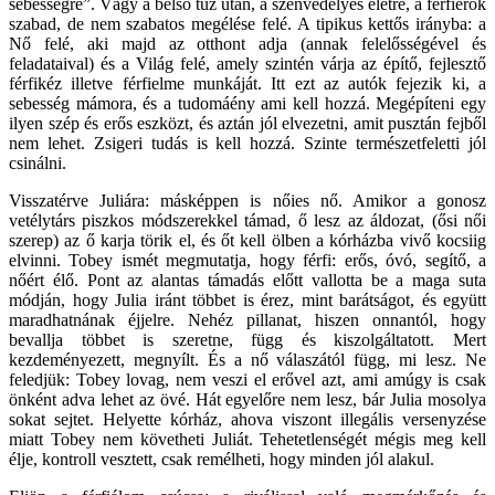
sebességre”. Vágy a belső tűz után, a szenvedélyes életre, a férfierők
szabad, de nem szabatos megélése felé. A tipikus kettős irányba: a
Nő felé, aki majd az otthont adja (annak felelősségével és
feladataival) és a Világ felé, amely szintén várja az építő, fejlesztő
férfikéz illetve férfielme munkáját. Itt ezt az autók fejezik ki, a
sebesség mámora, és a tudomáény ami kell hozzá. Megépíteni egy
ilyen szép és erős eszközt, és aztán jól elvezetni, amit pusztán fejből
nem lehet. Zsigeri tudás is kell hozzá. Szinte természetfeletti jól
csinálni.
Visszatérve Juliára: másképpen is nőies nő. Amikor a gonosz
vetélytárs piszkos módszerekkel támad, ő lesz az áldozat, (ősi női
szerep) az ő karja törik el, és őt kell ölben a kórházba vivő kocsiig
elvinni. Tobey ismét megmutatja, hogy férfi: erős, óvó, segítő, a
nőért élő. Pont az alantas támadás előtt vallotta be a maga suta
módján, hogy Julia iránt többet is érez, mint barátságot, és együtt
maradhatnának éjjelre. Nehéz pillanat, hiszen onnantól, hogy
bevallja többet is szeretne, függ és kiszolgáltatott. Mert
kezdeményezett, megnyílt. És a nő válaszától függ, mi lesz. Ne
feledjük: Tobey lovag, nem veszi el erővel azt, ami amúgy is csak
önként adva lehet az övé. Hát egyelőre nem lesz, bár Julia mosolya
sokat sejtet. Helyette kórház, ahova viszont illegális versenyzése
miatt Tobey nem követheti Juliát. Tehetetlenségét mégis meg kell
élje, kontroll vesztett, csak remélheti, hogy minden jól alakul.