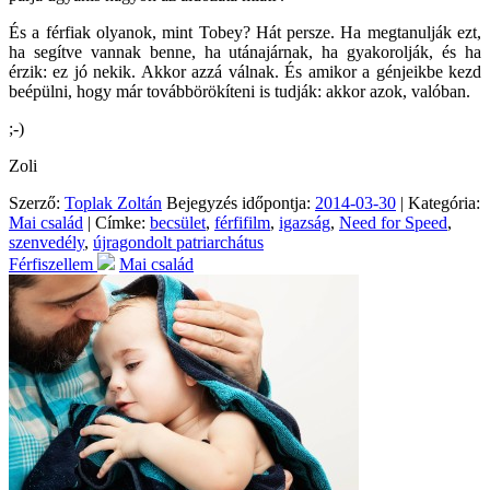
És a férfiak olyanok, mint Tobey? Hát persze. Ha megtanulják ezt,
ha segítve vannak benne, ha utánajárnak, ha gyakorolják, és ha
érzik: ez jó nekik. Akkor azzá válnak. És amikor a génjeikbe kezd
beépülni, hogy már továbbörökíteni is tudják: akkor azok, valóban.
;-)
Zoli
Szerző:
Toplak Zoltán
Bejegyzés időpontja:
2014-03-30
| Kategória:
Mai család
| Címke:
becsület
,
férfifilm
,
igazság
,
Need for Speed
,
szenvedély
,
újragondolt patriarchátus
Férfiszellem
Mai család