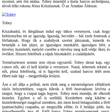
nyomot, ami őrá utalna. Tobey innentől a tiszta harcos archetípusa,
távoli lelki rokona Jézus Krisztusnak. Ő az Ártatlan Áldozat.
Tobey
Kiszabadul, és illegálisan indul egy titkos versenyen, csak hogy
bebizonyítsa mi az igazság. Igazság, becsület – hát ezek fontosak a
férfiaknak. Hogy ők a szabályok szerint játszanak, ismerik és
betartják a fair playt, az igazságos munkáért, igazságos bért, a
törvény tiszteletét, melyért cserébe a törvény meg kell védje őket, és
övéiket. Hiszen felelősek a rájuk bízottakért: a családjukért.
Természetesen semmi sem olyan egyszerű: Tobey társat kap, egy
csinos nőt, aki el kell kísérje a versenyre. Naná, tehernek tekinti a
nőt, plusz felelősség, rá is figyelni kell, szabad harcos létét nem
élheti már úgy – megpróbálja lerázni.
Ám a nő állja a próbát, nem törik meg a mesterségesen előidézett
rázós helyzetekben, vagyis túlesik a férfi beavatáson: kivívta a
rangot, hogy a csapat tagja legyen. Tobey nem mondja, de elkezdi
tisztelni. Egyben a nő is szelídül. Kezdetben még kikérte a
tiszteletlenséget magával szemben, ám most kezd betagozódni a férfi
(patriarchális) csapatba, az megnyílik előtte, és ő belátja: jobb, ha
másodhegedűs lesz itt. Ettől fogva Tobey természetesnek veszi,