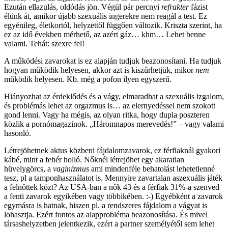
Ezután ellazulás, oldódás jön. Végül pár percnyi
refrakter
fázist
élünk át, amikor újabb szexuális ingerekre nem reagál a test. Ez
egyénileg, életkortól, helyzettől függően változik. Kriszta szerint, ha
ez az idő években mérhető, az azért gáz… khm… Lehet benne
valami. Tehát: szexre fel!
A működési zavarokat is ez alapján tudjuk beazonosítani. Ha tudjuk
hogyan működik helyesen, akkor azt is kiszűrhetjük, mikor
nem
működik helyesen. Kb. még a pofon ilyen egyszerű.
Hiányozhat az érdeklődés és a vágy, elmaradhat a szexuális izgalom,
és problémás lehet az orgazmus is… az elernyedéssel nem szokott
gond lenni. Vagy ha mégis, az olyan ritka, hogy dupla poszteren
közlik a pornómagazinok. „Háromnapos merevedés!” – vagy valami
hasonló.
Létrejöhetnek aktus közbeni fájdalomzavarok, ez férfiaknál gyakori
kábé, mint a fehér holló. Nőknél létrejöhet egy akaratlan
hüvelygörcs, a
vaginizmus
ami mindenféle behatolást lehetetlenné
tesz, pl a tamponhasználatot is. Mennyire zavartalan aszexuális játék
a felnőttek közt? Az USA-ban a nők 43 és a férfiak 31%-a szenved
a fenti zavarok egyikében vagy többikében. :-) Egyébként a zavarok
egymásra is hatnak, hiszen pl. a rendszeres fájdalom a vágyat is
lohasztja. Ezért fontos az alapprobléma beazonosítása. És mivel
társashelyzetben jelentkezik, ezért a partner személyétől sem lehet