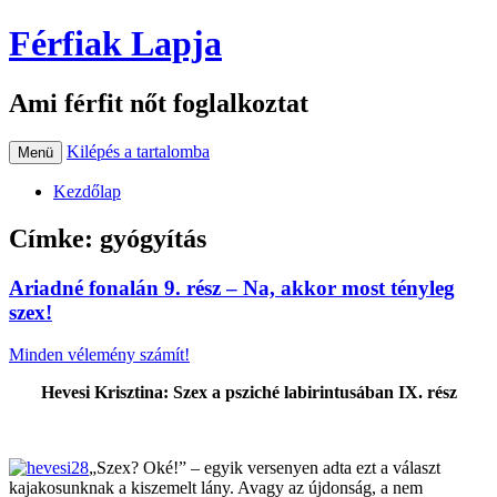
Férfiak Lapja
Ami férfit nőt foglalkoztat
Kilépés a tartalomba
Menü
Kezdőlap
Címke:
gyógyítás
Ariadné fonalán 9. rész – Na, akkor most tényleg
szex!
Minden vélemény számít!
Hevesi Krisztina: Szex a psziché labirintusában IX. rész
„Szex? Oké!” – egyik versenyen adta ezt a választ
kajakosunknak a kiszemelt lány. Avagy az újdonság, a nem