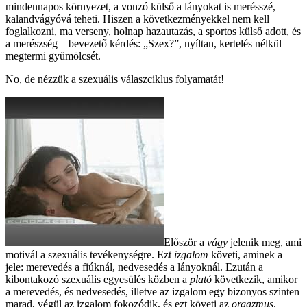
mindennapos környezet, a vonzó külső a lányokat is merésszé,
kalandvágyóvá teheti. Hiszen a következményekkel nem kell
foglalkozni, ma verseny, holnap hazautazás, a sportos külső adott, és
a merészség – bevezető kérdés: „Szex?”, nyíltan, kertelés nélkül –
megtermi gyümölcsét.
No, de nézzük a szexuális válaszciklus folyamatát!
Először a
vágy
jelenik meg, ami
motivál a szexuális tevékenységre. Ezt
izgalom
követi, aminek a
jele: merevedés a fiúknál, nedvesedés a lányoknál. Ezután a
kibontakozó szexuális egyesülés közben a
plató
következik, amikor
a merevedés, és nedvesedés, illetve az izgalom egy bizonyos szinten
marad, végül az izgalom fokozódik, és ezt követi az
orgazmus
.