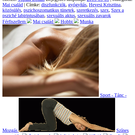
Mai család
| Címke:
diszfunkciók
,
gyógyítás
,
Hevesi Krisztina
,
közösülés
,
pszichoszomatikus tünetek
,
szeretkezés
,
szex
,
Szex a
psziché labirintusában
,
szexuális aktus
,
szexuális zavarok
Férfiszellem
Mai család
Hobbi
Munka
Sport - Tánc -
Mozgás
Színes