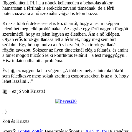
függetleníteni. Pl. ha a nőnek kellemetlen a behatolás akkor
hamarosan a férfinak is erekciós zavarai támadnak, de a férfi
potenciazavara a nő szexuális vágyát is lelombozza.
Kriszta több érdekes esetet is közöl arról, hogy a test miképpen
jeleníthet meg lelki problémákat. Az egyik: egy férfi nagyon függött
szerelmétől, hogy az jelen legyen az életében. Ám a nő kilépett.
Olyan erős torokgyulladása lett a férfinek, hogy meg sem bírt
szólalni. Egy hónap múlva a nő visszatért, és a torokgyulladás
rögtön távozott. Sokszor az ilyen tüneteknél elég a feltárás, és amint
a tünet mögött húzódó lelki konfliktus feltárul – a test meggyógyul.
Hisz tudatosodhatott a probléma.
És jujj, ez nagyon kell a végére: „A többszemélyes interakciókról
sem feledkezve meg: sokak szerint a csoportszexben is az a jó, hogy
lehet lazsálni…”
Ijjj – ez jó volt Kriszta!
;-)
Zoli és Kriszta
Szerző:
Toplak Zoltán
Bejegyzés időpontja:
2015-05-09
| Kategória: