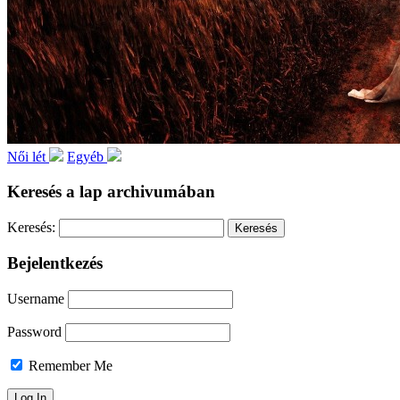
Női lét
Egyéb
Keresés a lap archivumában
Keresés:
Bejelentkezés
Username
Password
Remember Me