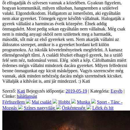
őt elfogadják és szívesen vannak a közelében. Gyakran figyelem,
hogyan kommunikál, milyen stílusban, hangnemben a szüleivel
valaki. Elgondolkodom. Hallgatom az ismerősöm, aki egyáltalán
nem akar gyereket. Tömegek egyre később vállalnak. Halogatják a
gyerek vállalást a harmincas éveik közepére. Élnek addig
önmagukért. Most pedig sokan egyáltalán nem vállalnak. Még csak
nem is mindig anyagi okból nem születnek meg a harmadik,
második, sőt már az első gyerekek sem. Nem akarják vállalni az
áldozatos szerepet, amikor is a gyereket hordani kell külön
programokra. Az iskolák követelményeinek megfelelni. A kamasz
ellenségességét tűrni. A családi fészket elhagyó gyerek, ha a szülő
felé sem néz, tudomásul venni. Elég sötét a kép. Cáfolhatnám miért
érdemes mégis vállalni mindezek dacára gyereket. Milyen felfedezni
benne önmagunkat egy kicsit másképpen. Vagyis szerencsére még
vannak, akik minden nehézség dacára mégis szeretnének kicsiket.
Vállalják a kihívást is, ami jár mindezzel. :) Kati
Szerző:
Kati
Bejegyzés időpontja:
2019-05-19
| Kategória:
Egyéb
|
Címke:
hálátlanság
Férfiszellem
Mai család
Hobbi
Munka
Sport - Tánc -
Mozgás
Színes nagyvilág
Önkéntesség
Lélek és hit