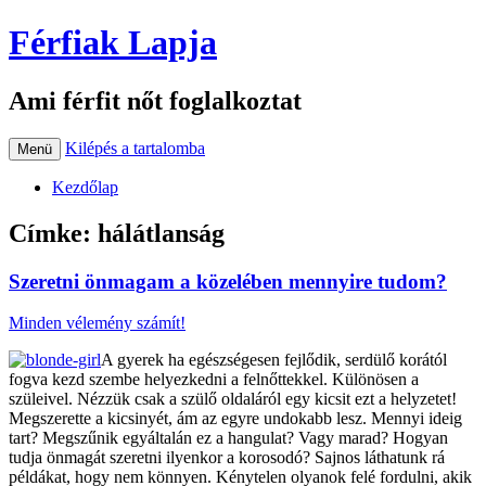
Férfiak Lapja
Ami férfit nőt foglalkoztat
Kilépés a tartalomba
Menü
Kezdőlap
Címke:
hálátlanság
Szeretni önmagam a közelében mennyire tudom?
Minden vélemény számít!
A gyerek ha egészségesen fejlődik, serdülő korától
fogva kezd szembe helyezkedni a felnőttekkel. Különösen a
szüleivel. Nézzük csak a szülő oldaláról egy kicsit ezt a helyzetet!
Megszerette a kicsinyét, ám az egyre undokabb lesz. Mennyi ideig
tart? Megszűnik egyáltalán ez a hangulat? Vagy marad? Hogyan
tudja önmagát szeretni ilyenkor a korosodó? Sajnos láthatunk rá
példákat, hogy nem könnyen. Kénytelen olyanok felé fordulni, akik