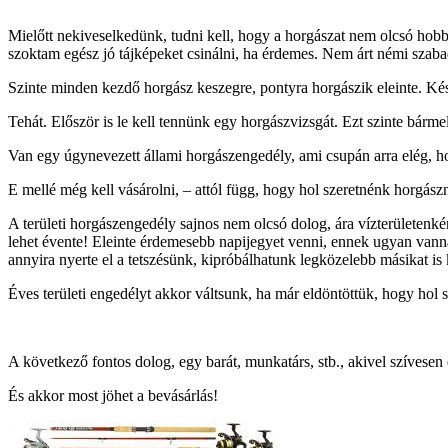
Mielőtt nekiveselkedünk, tudni kell, hogy a horgászat nem olcsó hobbi
szoktam egész jó tájképeket csinálni, ha érdemes. Nem árt némi szabad
Szinte minden kezdő horgász keszegre, pontyra horgászik eleinte. Ké
Tehát. Először is le kell tennünk egy horgászvizsgát. Ezt szinte bár
Van egy úgynevezett állami horgászengedély, ami csupán arra elég, 
E mellé még kell vásárolni, – attól függ, hogy hol szeretnénk horgászni
A területi horgászengedély sajnos nem olcsó dolog, ára vízterületenként
lehet évente! Eleinte érdemesebb napijegyet venni, ennek ugyan vannak
annyira nyerte el a tetszésünk, kipróbálhatunk legközelebb másikat i
Éves területi engedélyt akkor váltsunk, ha már eldöntöttük, hogy hol s
A következő fontos dolog, egy barát, munkatárs, stb., akivel szívesen e
És akkor most jöhet a bevásárlás!