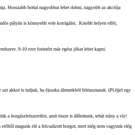
tja. Hosszabb bottal nagyobbat lehet dobni, nagyobb az akciója
kadós pályán is könnyebb vele korrigálni. Kisebb helyen elfér,
zere. 9-10 ezer forintért már egész jókat lehet kapni.
zt akkor is tudjuk, ha éjszaka álmunkból felriasztanak. (Pl.éjjel egy
horgászfelszerelést, amit össze is állítottunk, tehát irány a víz!
s erőből magunk elé a felcsalizott horgot, mert még nem vagyunk elég