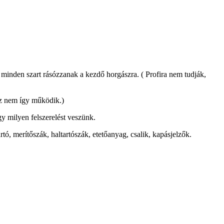
minden szart rásózzanak a kezdő horgászra. ( Profira nem tudják,
 ez nem így működik.)
y milyen felszerelést veszünk.
ó, merítőszák, haltartószák, etetőanyag, csalik, kapásjelzők.