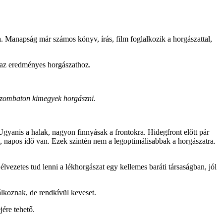
. Manapság már számos könyv, írás, film foglalkozik a horgászattal,
 az eredményes horgászathoz.
szombaton kimegyek horgászni
.
 Ugyanis a halak, nagyon finnyásak a frontokra. Hidegfront előtt pár
s, napos idő van. Ezek szintén nem a legoptimálisabbak a horgászatra.
lvezetes tud lenni a lékhorgászat egy kellemes baráti társaságban, jól
álkoznak, de rendkívül keveset.
jére tehető.