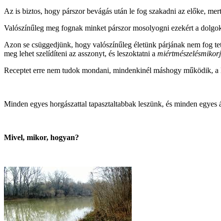
Az is biztos, hogy párszor bevágás után le fog szakadni az előke, mert 
Valószínűleg meg fognak minket párszor mosolyogni ezekért a dolgok
Azon se csüggedjünk, hogy valószínűleg életünk párjának nem fog tet
meg lehet szelídíteni az asszonyt, és leszoktatni a
miértmészelésmikor
Receptet erre nem tudok mondani, mindenkinél máshogy működik, a lé
Minden egyes horgászattal tapasztaltabbak leszünk, és minden egyes 
Mivel, mikor, hogyan?