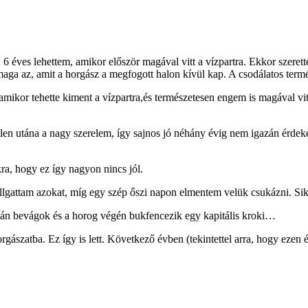
6 éves lehettem, amikor először magával vitt a vízpartra. Ekkor szeret
 az, amit a horgász a megfogott halon kívül kap. A csodálatos termész
or tehette kiment a vízpartra,és természetesen engem is magával vitt
en utána a nagy szerelem, így sajnos jó néhány évig nem igazán érdekel
kra, hogy ez így nagyon nincs jól.
lgattam azokat, míg egy szép őszi napon elmentem velük csukázni. Sik
után bevágok és a horog végén bukfencezik egy kapitális kroki…
orgászatba. Ez így is lett. Következő évben (tekintettel arra, hogy eze