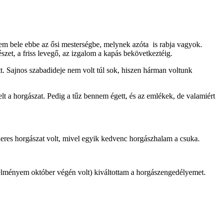
tem bele ebbe az ősi mesterségbe, melynek azóta is rabja vagyok.
et, a friss levegő, az izgalom a kapás bekövetkeztéig.
. Sajnos szabadideje nem volt túl sok, hiszen hárman voltunk
t a horgászat. Pedig a tűz bennem égett, és az emlékek, de valamiért
eres horgászat volt, mivel egyik kedvenc horgászhalam a csuka.
n élményem október végén volt) kiváltottam a horgászengedélyemet.