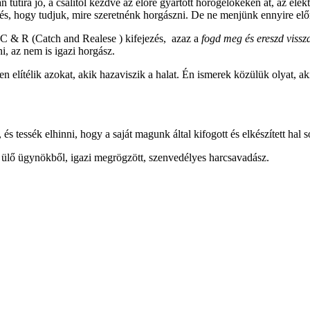
tutira jó, a csalitól kezdve az előre gyártott horogelőkéken át, az ele
s, hogy tudjuk, mire szeretnénk horgászni. De ne menjünk ennyire elő
 C & R (Catch and Realese ) kifejezés, azaz a
fogd meg és ereszd vissz
i, az nem is igazi horgász.
 elítélik azokat, akik hazaviszik a halat. Én ismerek közülük olyat, aki 
s tessék elhinni, hogy a saját magunk által kifogott és elkészített hal 
ál ülő ügynökből, igazi megrögzött, szenvedélyes harcsavadász.