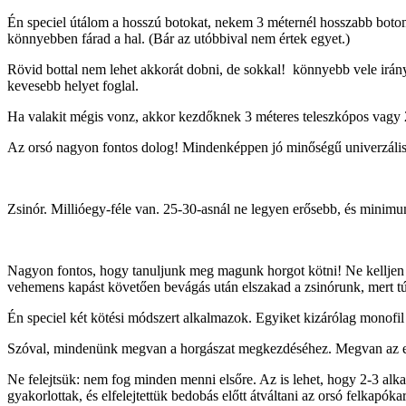
Én speciel útálom a hosszú botokat, nekem 3 méternél hosszabb botom
könnyebben fárad a hal. (Bár az utóbbival nem értek egyet.)
Rövid bottal nem lehet akkorát dobni, de sokkal! könnyebb vele irányí
kevesebb helyet foglal.
Ha valakit mégis vonz, akkor kezdőknek 3 méteres teleszkópos vagy 2
Az orsó nagyon fontos dolog! Mindenképpen jó minőségű univerzális l
Zsinór. Millióegy-féle van. 25-30-asnál ne legyen erősebb, és minimu
Nagyon fontos, hogy tanuljunk meg magunk horgot kötni! Ne kelljen min
vehemens kapást követően bevágás után elszakad a zsinórunk, mert túl
Én speciel két kötési módszert alkalmazok. Egyiket kizárólag monofil 
Szóval, mindenünk megvan a horgászat megkezdéséhez. Megvan az engedé
Ne felejtsük: nem fog minden menni elsőre. Az is lehet, hogy 2-3 alk
gyakorlottak, és elfelejtettük bedobás előtt átváltani az orsó felkapókar