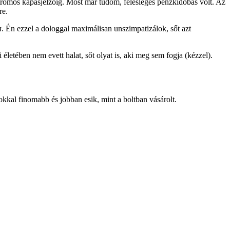
ktromos kapásjelzőig. Most már tudom, felesleges pénzkidobás volt. Az
re.
a
. Én ezzel a dologgal maximálisan unszimpatizálok, sőt azt
életében nem evett halat, sőt olyat is, aki meg sem fogja (kézzel).
sokkal finomabb és jobban esik, mint a boltban vásárolt.