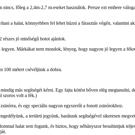
 nincs, főleg a 2,4m-2,7 m-eseket használok. Persze ezt embere váloga
tani a halat, könnyebben fel lehet húzni a fárasztás végén, valamint a
 részes jó minőségű botot ajánlok.
egyen. Márkákat nem mondok, lényeg, hogy nagyon jó legyen a fékrends
m 100 métert csévéljünk a dobra.
dig más segítségét kérni. Egy fajta kötést bőven elég megtanulni, de a
 szoros volt a fék.)
zsinórra, és egy speciális nagyon egyszerűt a fonott zsinórokhoz.
lyünk, a területi jegyünk, barátunk segítségével sikeresen megvettük a 
alommal halat sem fogunk, és biztos, hogy néhányszor besuhintjuk telje
ját.