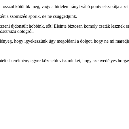
rosszul kötöttük meg, vagy a hirtelen irányt váltó ponty elszakítja a zs
ért a szomszéd sporik, de ne csüggedjünk.
szeni újdonsült hobbink, sőt! Eleinte biztosan komoly csaták lesznek 
jösszhaza
dologról.
nyeg, hogy igyekezzünk úgy megoldani a dolgot, hogy ne mi maradjunk
átélt sikerélmény egyre közelebb visz minket, hogy szenvedélyes horgá