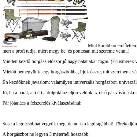
Mint korábban említettem
mert a profi tudja, miért megy be, és pontosan mit szeretne venni.)
Minden kezdő horgász először jó nagy halat akar fogni. (Én ismerek va
Mielőtt bemegyünk egy horgászboltba, írjuk össze, mit szeretnénk vás
Én kezdőknek javaslom: valamilyen univerzális horgászbot, univerzális
Jó, ha a barát, aki ért a dolgokhoz eljön velünk az első pár vásárlásko
Pár jótanács a felszerelés kiválasztásánál:
Sose a legolcsóbbat vegyük meg, de ne is a legdrágábbat! Törekedjünk
A horgászbot ne legyen 3 méternél hosszabb.