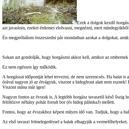
Ezek a dolgok kezdő horgász
azt javaslom, ezeket érdemes elolvasni, megnézni, mert mindegyikből l
Én megpróbálom összeszedni pár mondatban azokat a dolgokat, amik a
Sokan azt gondolják, hogy horgászni akkor kell, amikor az embernek
Ez nem egészen így működik.
A horgászat időpontját lehet tervezni, de nem szerencsés. Ha halat is 
órával nagyon jó az étvágyuk, viszont a hidegfront alatt nem esznek! 
Viszont utána már igen!
Nagyon fontos az évszak is. A legtöbb horgász tavasztól késő őszig hor
felöltözve néhány pohár forralt bor (és hideg pálinkaJ) mellett.
Fontos, hogy az évszakhoz képest milyen idő van. Tudjuk, hogy a halak
Az első tavaszi felmelegedéssel a halak elhagyják a vermelőhelyeket, é