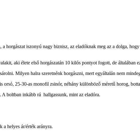
, a horgászat iszonyú nagy biznisz, az eladóknak meg az a dolga, hogy 
lakit, aki élete első horgászatán 10 kilós pontyot fogott, de általában
árolni. Milyen halra szeretnénk horgászni, mert egyáltalán nem mindeg
 orsó, 25-30-as monofil zsinór, néhány különböző méretű horog, bottart
r. A boltban inkább rá hallgassunk, mint az eladóra.
 a helyes ár/érték arányra.