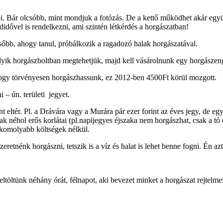
. Bár olcsóbb, mint mondjuk a fotózás. De a kettő működhet akár együtt
idővel is rendelkezni, ami szintén létkérdés a horgászatban!
sőbb, ahogy tanul, próbálkozik a ragadozó halak horgászatával.
melyik horgászboltban megtehetjük, majd kell vásárolnunk egy horgászen
hogy törvényesen horgászhassunk, ez 2012-ben 4500Ft körül mozgott.
 – ún. területi jegyet.
 eltér. Pl. a Drávára vagy a Murára pár ezer forint az éves jegy, de egy 
 néhol erős korlátai (pl.napijegyes éjszaka nem horgászhat, csak a tó e
s komolyabb költségek nélkül.
zeretnénk horgászni, tetszik is a víz és halat is lehet benne fogni. Én
ltöltünk néhány órát, félnapot, aki bevezet minket a horgászat rejtelmeib