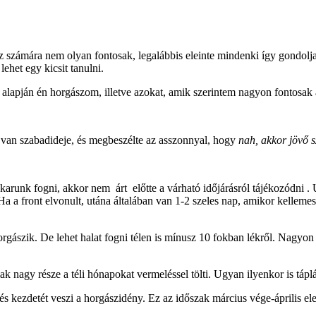
 számára nem olyan fontosak, legalábbis eleinte mindenki így gondolja
ehet egy kicsit tanulni.
lapján én horgászom, illetve azokat, amik szerintem nagyon fontosak
 van szabadideje, és megbeszélte az asszonnyal, hogy
nah, akkor jövő 
akarunk fogni, akkor nem árt előtte a várható időjárásról tájékozódni .
Ha a front elvonult, utána általában van 1-2 szeles nap, amikor kelleme
gászik. De lehet halat fogni télen is mínusz 10 fokban lékről. Nagyon é
 nagy része a téli hónapokat vermeléssel tölti. Ugyan ilyenkor is tápl
s kezdetét veszi a horgászidény. Ez az időszak március vége-április ele