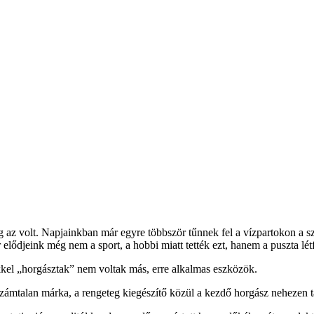
leg az volt. Napjainkban már egyre többször tűnnek fel a vízpartokon a 
elődjeink még nem a sport, a hobbi miatt tették ezt, hanem a puszta létf
el „horgásztak” nem voltak más, erre alkalmas eszközök.
zámtalan márka, a rengeteg kiegészítő közül a kezdő horgász nehezen 