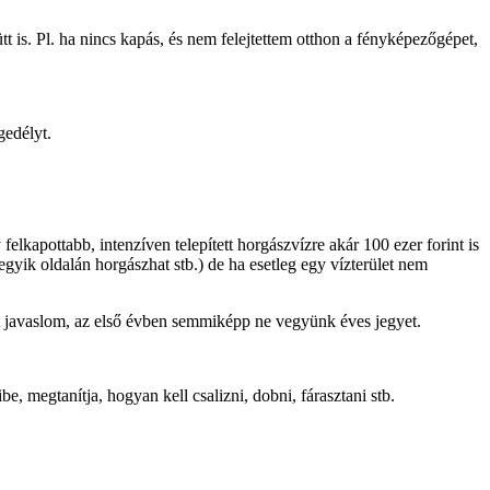
 is. Pl. ha nincs kapás, és nem felejtettem otthon a fényképezőgépet,
gedélyt.
felkapottabb, intenzíven telepített horgászvízre akár 100 ezer forint is
gyik oldalán horgászhat stb.) de ha esetleg egy vízterület nem
 azt javaslom, az első évben semmiképp ne vegyünk éves jegyet.
e, megtanítja, hogyan kell csalizni, dobni, fárasztani stb.