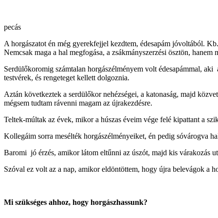
pecás
A horgászatot én még gyerekfejjel kezdtem, édesapám jóvoltából. Kb. 
Nemcsak maga a hal megfogása, a zsákmányszerzési ösztön, hanem maga
Serdülőkoromig számtalan horgászélményem volt édesapámmal, aki amik
testvérek, és rengeteget kellett dolgoznia.
Aztán következtek a serdülőkor nehézségei, a katonaság, majd közvetl
mégsem tudtam rávenni magam az újrakezdésre.
Teltek-múltak az évek, mikor a húszas éveim vége felé kipattant a szi
Kollegáim sorra mesélték horgászélményeiket, én pedig sóvárogva hal
Baromi jó érzés, amikor látom eltűnni az úszót, majd kis várakozás 
Szóval ez volt az a nap, amikor eldöntöttem, hogy újra belevágok a h
Mi szükséges ahhoz, hogy horgászhassunk?