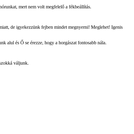
inórunkat, mert nem volt megfelelő a fékbeállítás.
emiatt, de igyekezzünk fejben mindet megnyerni! Meglehet! Igenis
 alul és Ő se érezze, hogy a horgászat fontosabb nála.
szokká váljunk.