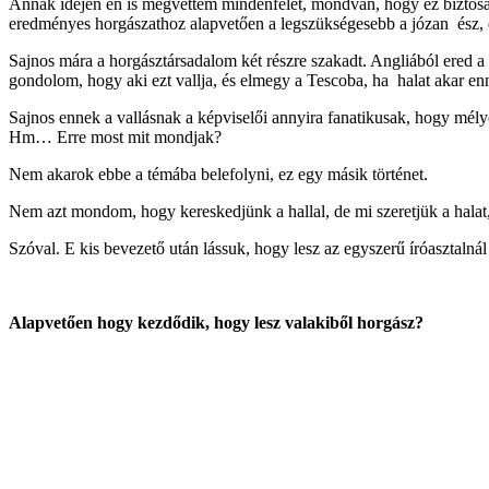
Annak idején én is megvettem mindenfélét, mondván, hogy ez biztosan 
eredményes horgászathoz alapvetően a legszükségesebb a józan ész, é
Sajnos mára a horgásztársadalom két részre szakadt. Angliából ered a
gondolom, hogy aki ezt vallja, és elmegy a Tescoba, ha halat akar enn
Sajnos ennek a vallásnak a képviselői annyira fanatikusak, hogy mélyen
Hm… Erre most mit mondjak?
Nem akarok ebbe a témába belefolyni, ez egy másik történet.
Nem azt mondom, hogy kereskedjünk a hallal, de mi szeretjük a halat, é
Szóval. E kis bevezető után lássuk, hogy lesz az egyszerű íróasztaln
Alapvetően hogy kezdődik, hogy lesz valakiből horgász?