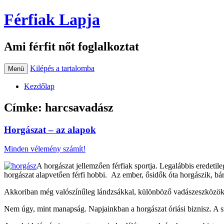
Férfiak Lapja
Ami férfit nőt foglalkoztat
Kilépés a tartalomba
Menü
Kezdőlap
Címke:
harcsavadász
Horgászat – az alapok
Minden vélemény számít!
A horgászat jellemzően férfiak sportja. Legalábbis eredeti
horgászat alapvetően férfi hobbi. Az ember, ősidők óta horgászik, bár 
Akkoriban még valószínűleg lándzsákkal, különböző vadászeszközökk
Nem úgy, mint manapság. Napjainkban a horgászat óriási biznisz. A s