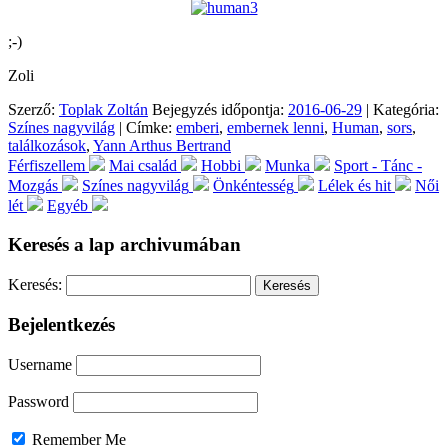
;-)
Zoli
Szerző:
Toplak Zoltán
Bejegyzés időpontja:
2016-06-29
| Kategória:
Színes nagyvilág
| Címke:
emberi
,
embernek lenni
,
Human
,
sors
,
találkozások
,
Yann Arthus Bertrand
Férfiszellem
Mai család
Hobbi
Munka
Sport - Tánc -
Mozgás
Színes nagyvilág
Önkéntesség
Lélek és hit
Női
lét
Egyéb
Keresés a lap archivumában
Keresés:
Bejelentkezés
Username
Password
Remember Me