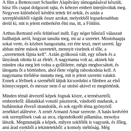
A film a Bettencourt Schueller Alapítvány támogatásával készült,
húsz fős csapat dolgozott rajta, és kétezer embert interjúvoltak meg.
Negyven különböző kérdést tettek fel nekik, és aztán a
szereplésükből vágták össze azokat, melyekből legsarkosabban
derül ki, mit is jelent emberként élni ma, itt, a Földön.
Arthus-Bertrand erős felütéssel indít. Egy néger bűnöző válaszait
hallhatjuk arról, hogyan tanulta meg, mi az a szeretet. Mostohaapja
sokat verte, és közben hangoztatta, ezt érte teszi, mert szereti. Így
abban mérte mások szeretetét, mennyit viselnek el tőle, a
„szeretetnek fájnia kell”. Aztán gyilkossá vált, egy nőnek és a
lányának oltotta ki az életét. A nagymama volt az, akinek bár
minden oka meg lett volna a gyűlöletre, mégis megbocsátott, és
látogatta őt a börtönben, ahol élete végéig raboskodnia kell. A
nagymama törődése mutatta meg, mit is jelent szeretni valakit.
Ennek a férfinek a szeméből látjuk kicsordulni a filmben az első
könnycseppet, és messze nem ő az utolsó akivel ez megtörténik.
Minden témát átvezető képek fognak közre, a természetről,
emberekről: állataikkal vonuló pásztorok, vándorló madarak, a
hullámokat élvező strandolók, és sok egyéb téma gyönyörű
zenékkel aláfestve. A zenét Armand Amar szerezte. A hatás kedvéért
sok szereplőnek csak az arca, elgondolkodó pillantása, mosolya
látszik. Megmutatják a képek, milyen sokfélék is vagyunk, és főleg,
ami árad ezekből a tekintetekből: a komoly méltóság. Még