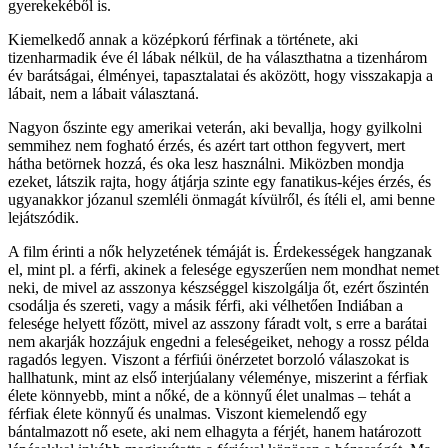
gyerekekéből is.
Kiemelkedő annak a középkorú férfinak a története, aki
tizenharmadik éve él lábak nélkül, de ha választhatna a tizenhárom
év barátságai, élményei, tapasztalatai és aközött, hogy visszakapja a
lábait, nem a lábait választaná.
Nagyon őszinte egy amerikai veterán, aki bevallja, hogy gyilkolni
semmihez nem fogható érzés, és azért tart otthon fegyvert, mert
hátha betörnek hozzá, és oka lesz használni. Miközben mondja
ezeket, látszik rajta, hogy átjárja szinte egy fanatikus-kéjes érzés, és
ugyanakkor józanul szemléli önmagát kívülről, és ítéli el, ami benne
lejátszódik.
A film érinti a nők helyzetének témáját is. Érdekességek hangzanak
el, mint pl. a férfi, akinek a felesége egyszerűen nem mondhat nemet
neki, de mivel az asszonya készséggel kiszolgálja őt, ezért őszintén
csodálja és szereti, vagy a másik férfi, aki vélhetően Indiában a
felesége helyett főzött, mivel az asszony fáradt volt, s erre a barátai
nem akarják hozzájuk engedni a feleségeiket, nehogy a rossz példa
ragadós legyen. Viszont a férfiúi önérzetet borzoló válaszokat is
hallhatunk, mint az első interjúalany véleménye, miszerint a férfiak
élete könnyebb, mint a nőké, de a könnyű élet unalmas – tehát a
férfiak élete könnyű és unalmas. Viszont kiemelendő egy
bántalmazott nő esete, aki nem elhagyta a férjét, hanem határozott