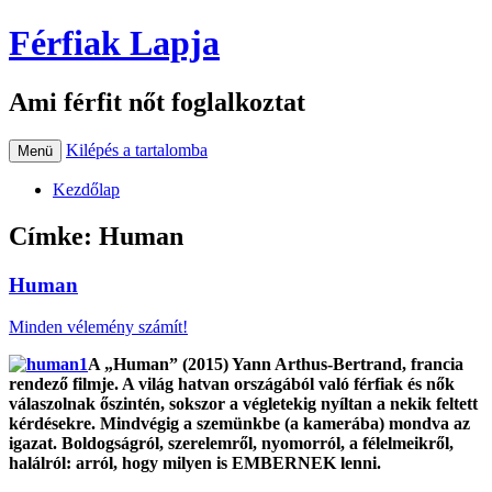
Férfiak Lapja
Ami férfit nőt foglalkoztat
Kilépés a tartalomba
Menü
Kezdőlap
Címke:
Human
Human
Minden vélemény számít!
A „Human” (2015) Yann Arthus-Bertrand, francia
rendező filmje. A világ hatvan országából való férfiak és nők
válaszolnak őszintén, sokszor a végletekig nyíltan a nekik feltett
kérdésekre. Mindvégig a szemünkbe (a kamerába) mondva az
igazat. Boldogságról, szerelemről, nyomorról, a félelmeikről,
halálról: arról, hogy milyen is EMBERNEK lenni.