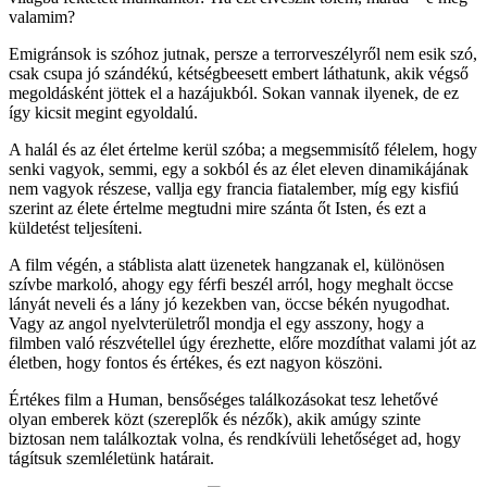
valamim?
Emigránsok is szóhoz jutnak, persze a terrorveszélyről nem esik szó,
csak csupa jó szándékú, kétségbeesett embert láthatunk, akik végső
megoldásként jöttek el a hazájukból. Sokan vannak ilyenek, de ez
így kicsit megint egyoldalú.
A halál és az élet értelme kerül szóba; a megsemmisítő félelem, hogy
senki vagyok, semmi, egy a sokból és az élet eleven dinamikájának
nem vagyok részese, vallja egy francia fiatalember, míg egy kisfiú
szerint az élete értelme megtudni mire szánta őt Isten, és ezt a
küldetést teljesíteni.
A film végén, a stáblista alatt üzenetek hangzanak el, különösen
szívbe markoló, ahogy egy férfi beszél arról, hogy meghalt öccse
lányát neveli és a lány jó kezekben van, öccse békén nyugodhat.
Vagy az angol nyelvterületről mondja el egy asszony, hogy a
filmben való részvétellel úgy érezhette, előre mozdíthat valami jót az
életben, hogy fontos és értékes, és ezt nagyon köszöni.
Értékes film a Human, bensőséges találkozásokat tesz lehetővé
olyan emberek közt (szereplők és nézők), akik amúgy szinte
biztosan nem találkoztak volna, és rendkívüli lehetőséget ad, hogy
tágítsuk szemléletünk határait.