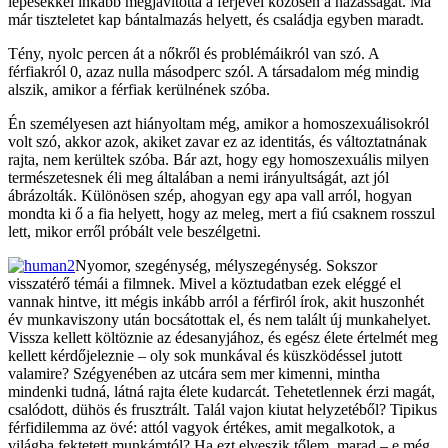
lépésekkel inkább megjavította a férjével közösen a házasságát. Ma
már tiszteletet kap bántalmazás helyett, és családja egyben maradt.
Tény, nyolc percen át a nőkről és problémáikról van szó. A
férfiakról 0, azaz nulla másodperc szól. A társadalom még mindig
alszik, amikor a férfiak kerülnének szóba.
Én személyesen azt hiányoltam még, amikor a homoszexuálisokról
volt szó, akkor azok, akiket zavar ez az identitás, és változtatnának
rajta, nem kerültek szóba. Bár azt, hogy egy homoszexuális milyen
természetesnek éli meg általában a nemi irányultságát, azt jól
ábrázolták. Különösen szép, ahogyan egy apa vall arról, hogyan
mondta ki ő a fia helyett, hogy az meleg, mert a fiú csaknem rosszul
lett, mikor erről próbált vele beszélgetni.
Nyomor, szegénység, mélyszegénység. Sokszor
visszatérő témái a filmnek. Mivel a köztudatban ezek eléggé el
vannak hintve, itt mégis inkább arról a férfiról írok, akit huszonhét
év munkaviszony után bocsátottak el, és nem talált új munkahelyet.
Vissza kellett költöznie az édesanyjához, és egész élete értelmét meg
kellett kérdőjeleznie – oly sok munkával és küszködéssel jutott
valamire? Szégyenében az utcára sem mer kimenni, mintha
mindenki tudná, látná rajta élete kudarcát. Tehetetlennek érzi magát,
csalódott, dühös és frusztrált. Talál vajon kiutat helyzetéből? Tipikus
férfidilemma az övé: attól vagyok értékes, amit megalkotok, a
világba fektetett munkámtól? Ha ezt elveszik tőlem, marad – e még