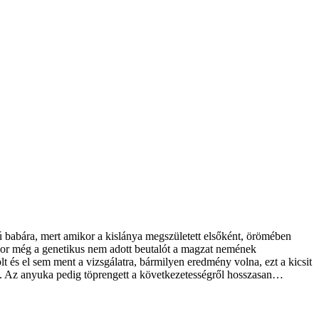
iú babára, mert amikor a kislánya megszületett elsőként, örömében
t akkor még a genetikus nem adott beutalót a magzat nemének
olt és el sem ment a vizsgálatra, bármilyen eredmény volna, ezt a kicsit
atta. Az anyuka pedig töprengett a következetességről hosszasan…