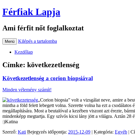
Férfiak Lapja
Ami férfit nőt foglalkoztat
Kilépés a tartalomba
Menü
Kezdőlap
Címke:
következetlenség
Következetlenség a corion biopsiával
Minden vélemény számít!
„Corion biopsia” volt a vizsgálat neve, amire a be
mintha a föld felett lebegett volna. Szerette volna ha ezt a csodálatos
megállapítására. Most a beutalóval a kezében viszont azt érezte, bármit 
mindenképp megtartja. Egy szívós kicsi lány jött a világra. Aztán 28
:)Katina
Szerző:
Kati
Bejegyzés időpontja:
2015-12-09
| Kategória:
Egyéb
| C