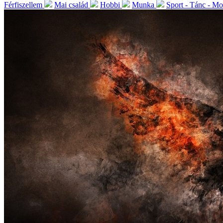
Férfiszellem
Mai család
Hobbi
Munka
Sport - Tánc - M