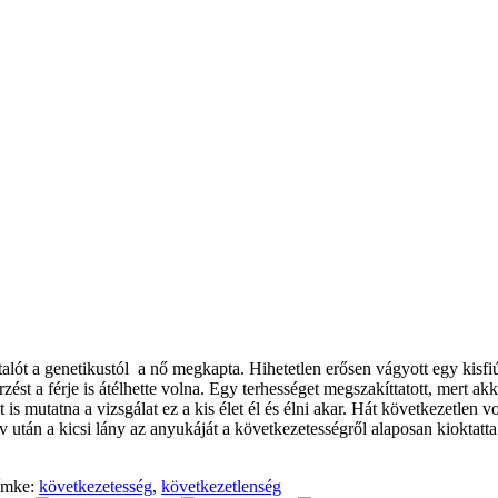
utalót a genetikustól a nő megkapta. Hihetetlen erősen vágyott egy kisf
 érzést a férje is átélhette volna. Egy terhességet megszakíttatott, mer
is mutatna a vizsgálat ez a kis élet él és élni akar. Hát következetlen v
 év után a kicsi lány az anyukáját a következetességről alaposan kiokt
ímke:
következetesség
,
következetlenség