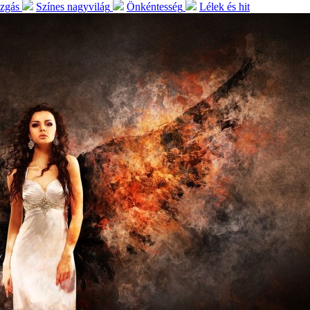
ozgás
Színes nagyvilág
Önkéntesség
Lélek és hit