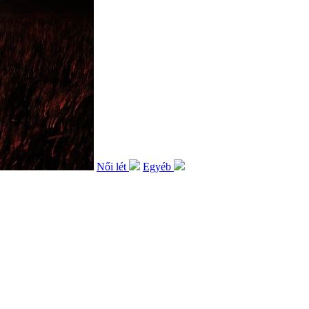
Női lét
Egyéb