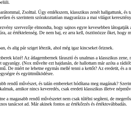
elüli.
átommal, Zsolttal. Úgy emlékszem, klasszikus zenét hallgattunk, és ta
szerűen és szerintem szórakoztatóan magyarázza a mai világot keresztén
ezvény szervezője elmondta, hogy sajnos egyre kevesebben látogatják az
ra, az értéktelenség. De nem baj, ez arra kell, ösztönözze őket, hogy 
n, és alig pár sziget létezik, ahol még igaz kincseket őriznek.
emberek közé! Az átlagembernek fárasztó és unalmas a klasszikus zene, 
ét ugyanígy. (Nox művelte ezt hajdanán, de hallottam már azóta a rádió
elmű. De miért ne lehetne egymás mellé tenni a kettőt? Az eredetit, és a
 egységre és együttműködésre.
abb rendű művészet, és talán embereket hódítana meg magának? Szerint
almak, amikor nincs keveredés, csak eredeti klasszikus illetve népműv
ne a magasabb rendű művészetet nem csak túlélni segíteni, de megerősí
os tanácsot ad. Már akinek fontos az értékőrzés és értéktovábbadás.