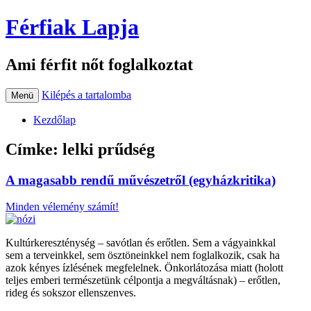
Férfiak Lapja
Ami férfit nőt foglalkoztat
Kilépés a tartalomba
Menü
Kezdőlap
Címke:
lelki prűdség
A magasabb rendű művészetről (egyházkritika)
Minden vélemény számít!
Kultúrkereszténység – savótlan és erőtlen. Sem a vágyainkkal
sem a terveinkkel, sem ösztöneinkkel nem foglalkozik, csak ha
azok kényes ízlésének megfelelnek. Önkorlátozása miatt (holott
teljes emberi természetünk célpontja a megváltásnak) – erőtlen,
rideg és sokszor ellenszenves.