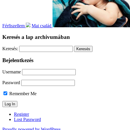
Férfiszellem
Mai család
Keresés a lap archivumában
Keresés:
Bejelentkezés
Username
Password
Remember Me
Register
Lost Password
Proudly powered by WordPress