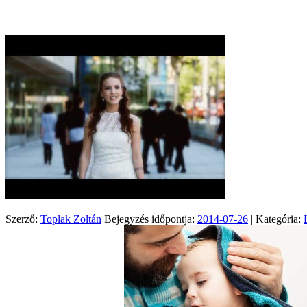
Szerző:
Toplak Zoltán
Bejegyzés időpontja:
2014-07-26
| Kategória: