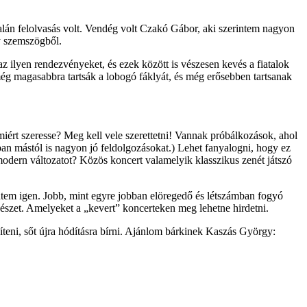
lán felolvasás volt. Vendég volt Czakó Gábor, aki szerintem nagyon
y szemszögből.
 ilyen rendezvényeket, és ezek között is vészesen kevés a fiatalok
még magasabbra tartsák a lobogó fáklyát, és még erősebben tartsanak
miért szeresse? Meg kell vele szerettetni! Vannak próbálkozások, ahol
ban mástól is nagyon jó feldolgozásokat.) Lehet fanyalogni, hogy ez
 modern változatot? Közös koncert valamelyik klasszikus zenét játszó
em igen. Jobb, mint egyre jobban elöregedő és létszámban fogyó
észet. Amelyeket a „kevert” koncerteken meg lehetne hirdetni.
teni, sőt újra hódításra bírni. Ajánlom bárkinek Kaszás György: