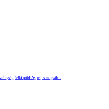
szténység
,
lelki prűdség
,
teljes megváltás