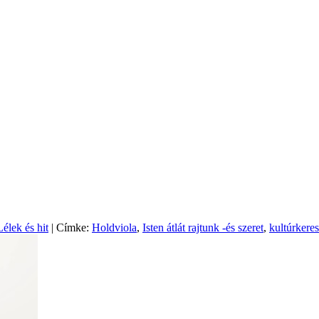
Lélek és hit
| Címke:
Holdviola
,
Isten átlát rajtunk -és szeret
,
kultúrkere