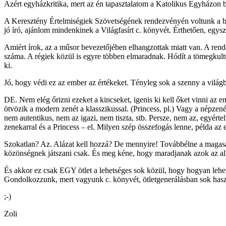
Azért egyházkritika, mert az én tapasztalatom a Katolikus Egyházon b
A Keresztény Értelmiségiek Szövetségének rendezvényén voltunk a bar
jó író, ajánlom mindenkinek a Világfasírt c. könyvét. Érthetően, egy
Amiért írok, az a műsor bevezetőjében elhangzottak miatt van. A rend
száma. A régiek közül is egyre többen elmaradnak. Hódít a tömegkultú
ki.
Jó, hogy védi ez az ember az értékeket. Tényleg sok a szenny a világba
DE. Nem elég őrizni ezeket a kincseket, igenis ki kell őket vinni az 
ötvözik a modern zenét a klasszikussal. (Princess, pl.) Vagy a népzen
nem autentikus, nem az igazi, nem tiszta, stb. Persze, nem az, egyért
zenekarral és a Princess – el. Milyen szép összefogás lenne, példa az
Szokatlan? Az. Alázat kell hozzá? De mennyire! Továbbélne a magas
közönségnek játszani csak. És meg kéne, hogy maradjanak azok az alk
És akkor ez csak EGY ötlet a lehetséges sok közül, hogy hogyan lehet
Gondolkozzunk, mert vagyunk c. könyvét, ötletgenerálásban sok haszn
;-)
Zoli