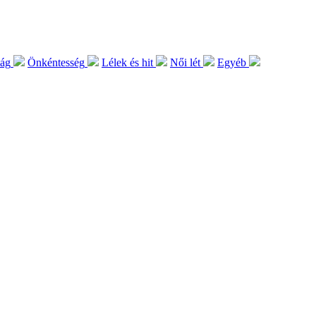
lág
Önkéntesség
Lélek és hit
Női lét
Egyéb