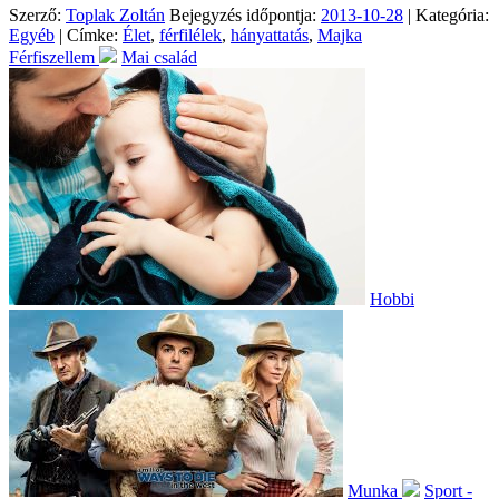
Szerző:
Toplak Zoltán
Bejegyzés időpontja:
2013-10-28
| Kategória:
Egyéb
| Címke:
Élet
,
férfilélek
,
hányattatás
,
Majka
Férfiszellem
Mai család
Hobbi
Munka
Sport -