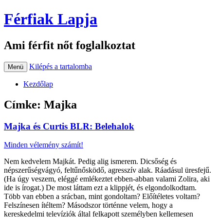
Férfiak Lapja
Ami férfit nőt foglalkoztat
Kilépés a tartalomba
Menü
Kezdőlap
Címke:
Majka
Majka és Curtis BLR: Belehalok
Minden vélemény számít!
Nem kedvelem Majkát. Pedig alig ismerem. Dicsőség és
népszerűségvágyó, feltűnősködő, agresszív alak. Ráadásul üresfejű.
(Ha úgy veszem, eléggé emlékeztet ebben-abban valami Zolira, aki
ide is írogat.) De most láttam ezt a klippjét, és elgondolkodtam.
Több van ebben a srácban, mint gondoltam? Előítéletes voltam?
Felszínesen ítéltem? Másodszor történne velem, hogy a
kereskedelmi televíziók által felkapott személyben kellemesen