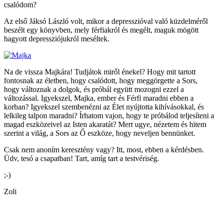
csalódom?
Az első Jáksó László volt, mikor a depresszióval való küzdelméről
beszélt egy könyvben, mely férfiakról és megélt, maguk mögött
hagyott depressziójukról meséltek.
Na de vissza Majkára! Tudjátok miről énekel? Hogy mit tartott
fontosnak az életben, hogy csalódott, hogy meggörgette a Sors,
hogy változnak a dolgok, és próbál együtt mozogni ezzel a
változással. Igyekszel, Majka, ember és Férfi maradni ebben a
korban? Igyekszel szembenézni az Élet nyújtotta kihívásokkal, és
lelkileg talpon maradni? Írhatom vajon, hogy te próbálod teljesíteni a
magad eszközeivel az Isten akaratát? Mert ugye, nézetem és hitem
szerint a világ, a Sors az Ő eszköze, hogy neveljen bennünket.
Csak nem anoním keresztény vagy? Itt, most, ebben a kérdésben.
Üdv, tesó a csapatban! Tart, amíg tart a testvériség.
;-)
Zoli