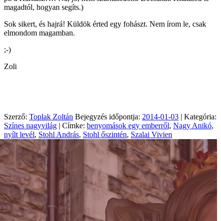
magadtól, hogyan segíts.)
Sok sikert, és hajrá! Küldök érted egy fohászt. Nem írom le, csak
elmondom magamban.
;-)
Zoli
Szerző:
Toplak Zoltán
Bejegyzés időpontja:
2014-01-03
| Kategória:
Színes nagyvilág
| Címke:
benyomások egy emberről
,
Nagy Anikó
,
nyílt levél
,
Stohl András
,
Stohl őszintén
,
Szalai Vivien