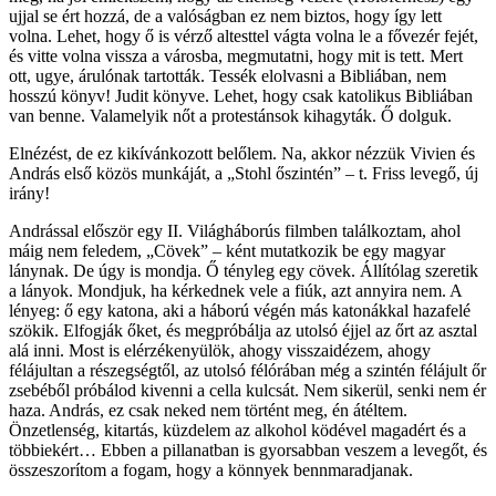
ujjal se ért hozzá, de a valóságban ez nem biztos, hogy így lett
volna. Lehet, hogy ő is vérző altesttel vágta volna le a fővezér fejét,
és vitte volna vissza a városba, megmutatni, hogy mit is tett. Mert
ott, ugye, árulónak tartották. Tessék elolvasni a Bibliában, nem
hosszú könyv! Judit könyve. Lehet, hogy csak katolikus Bibliában
van benne. Valamelyik nőt a protestánsok kihagyták. Ő dolguk.
Elnézést, de ez kikívánkozott belőlem. Na, akkor nézzük Vivien és
András első közös munkáját, a „Stohl őszintén” – t. Friss levegő, új
irány!
Andrással először egy II. Világháborús filmben találkoztam, ahol
máig nem feledem, „Cövek” – ként mutatkozik be egy magyar
lánynak. De úgy is mondja. Ő tényleg egy cövek. Állítólag szeretik
a lányok. Mondjuk, ha kérkednek vele a fiúk, azt annyira nem. A
lényeg: ő egy katona, aki a háború végén más katonákkal hazafelé
szökik. Elfogják őket, és megpróbálja az utolsó éjjel az őrt az asztal
alá inni. Most is elérzékenyülök, ahogy visszaidézem, ahogy
félájultan a részegségtől, az utolsó félórában még a szintén félájult őr
zsebéből próbálod kivenni a cella kulcsát. Nem sikerül, senki nem ér
haza. András, ez csak neked nem történt meg, én átéltem.
Önzetlenség, kitartás, küzdelem az alkohol ködével magadért és a
többiekért… Ebben a pillanatban is gyorsabban veszem a levegőt, és
összeszorítom a fogam, hogy a könnyek bennmaradjanak.