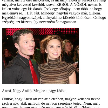
valamit, mert te erre megkérted, és másnap reggel te veszed ki a félig
még alvó kedvesed kezéből, szóval EBBŐL A NŐBŐL nekem is
kellett volna egy kis darab. Csak egy sóhajnyi, nem több, de hogy
még ennyi se… Hát, fájt. Mindegy, nagyfiú vagyok már, túlélem.
Egyébként nagyon szépek a lányaid, az idősebb különösen. Csillogó
szépség, azt hiszem, így nevezném őt magamban.
Ancsi, Nagy Anikó. Meg ez a nagy kölök.
Örülök, hogy Ancsi ott van az életedben, nagyon kellenek neked
azok a nők, akik nagyon, de nagyon szeretnek téged. Nem, mert
rossz vagy, hanem mert még nem vagy elég jó. (Egyébként pont,