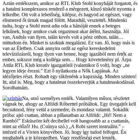
Aztán emlékszem, amikor az RTL Klub Stohl konyháját forgatott, és
a hatalmi komplexusos rendező a mérgezett, kínzó tüskéit nyomta a
lelkedbe. Ott volt a lehetőség, kilépsz, és hagyod az egészet, vagy
elismered őt úrnak magad fölött. Maradtál, vesztettél. Mindenki
tudta, hogy a Stohl most adta oda a hátsóját ennek a beteges
lelkűnek, hogy amikor csak orgazmust akar átélni, használja. Jól
van, András van ilyen, talán kevés volt a pénz otthon, talán…
mittudom én. Minket is szoktak megalázni. Ez van. Jó, hogy más is
van az Életben. Csak annyira ordít az egész kereskedelmi
televíziózásról, hogy ilyen van benne, hogy igazából nem érték az
ember, sokszor még a kolléga sem… Hogy követelmény pl. Árpa
Attila RTL Klub kreatív igazgatótól (valamikor ő volt), hogy „ne
legyen ideje érezni.” Ezt ő nyilatkozta a Nők Lapjának. Az
idézőjeles részt. Rohadt egy rákfenénk a kapzsiság. Minden szinten!
Itt, alul is. Meg, hogy a hatalmat összekeverjük a hatalmaskodással.
Sorolhatnám.
Na, utsó személyes emlék. Valamilyen műsor, részletet
vágnak be, ahogy az Alföldi Róberttel próbáltok. Egy üvegajtót kell
becsuknod, fény vetül a szemedre, és mondasz valamit. Sokadik
próba: ajtó csattan, abban a pillanatban az Alföldi: „Hé! Nem a
Rambó!” Esküszöm két decibellel volt hangosabb az a csattanás,
mint az előző! Hu. (Csúnya szó.) „A Robi szeret instruálni.” –
intézed el a Vivien könyvében. Jó, hogy így tudod felfogni. Én
meghalnék a te közegedben. Vagy rendőrségi eset lennék.