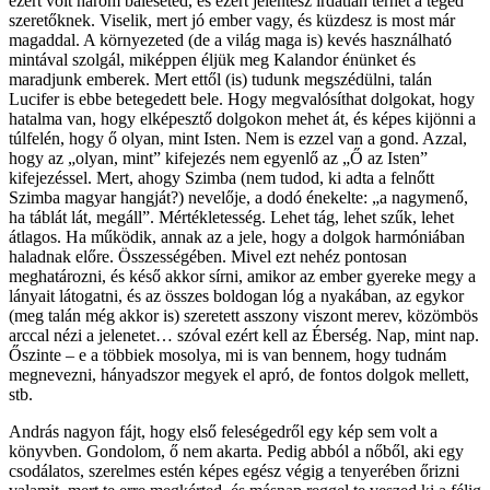
ezért volt három baleseted, és ezért jelentesz irdatlan terhet a téged
szeretőknek. Viselik, mert jó ember vagy, és küzdesz is most már
magaddal. A környezeted (de a világ maga is) kevés használható
mintával szolgál, miképpen éljük meg Kalandor énünket és
maradjunk emberek. Mert ettől (is) tudunk megszédülni, talán
Lucifer is ebbe betegedett bele. Hogy megvalósíthat dolgokat, hogy
hatalma van, hogy elképesztő dolgokon mehet át, és képes kijönni a
túlfelén, hogy ő olyan, mint Isten. Nem is ezzel van a gond. Azzal,
hogy az „olyan, mint” kifejezés nem egyenlő az „Ő az Isten”
kifejezéssel. Mert, ahogy Szimba (nem tudod, ki adta a felnőtt
Szimba magyar hangját?) nevelője, a dodó énekelte: „a nagymenő,
ha táblát lát, megáll”. Mértékletesség. Lehet tág, lehet szűk, lehet
átlagos. Ha működik, annak az a jele, hogy a dolgok harmóniában
haladnak előre. Összességében. Mivel ezt nehéz pontosan
meghatározni, és késő akkor sírni, amikor az ember gyereke megy a
lányait látogatni, és az összes boldogan lóg a nyakában, az egykor
(meg talán még akkor is) szeretett asszony viszont merev, közömbös
arccal nézi a jelenetet… szóval ezért kell az Éberség. Nap, mint nap.
Őszinte – e a többiek mosolya, mi is van bennem, hogy tudnám
megnevezni, hányadszor megyek el apró, de fontos dolgok mellett,
stb.
András nagyon fájt, hogy első feleségedről egy kép sem volt a
könyvben. Gondolom, ő nem akarta. Pedig abból a nőből, aki egy
csodálatos, szerelmes estén képes egész végig a tenyerében őrizni