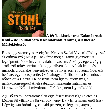
A férfi, akinek sorsa Kalandornak
lenni – de Jó úton járó Kalandornak. András, a Kulcsszó:
Mértékletesség!
Bocs, egy személyes az elejére. Kedves Szalai Vivien! (Csúnya szó
és csúnya szó.) Mi a p…nak írtad meg a Hamis gyönyört? A
legképmutatóbb cím, amit valaha olvastam. A könyv egész végig
arról szól (oké: szerintem), hogy milyen jó kurvának lenni, és
micsoda csodálatos, lenyűgöző és tragikus sors egy igazi Nőé, egy
hetéráé, egy luxusprostié. Oké, ahogy a férfiban ott a Kalandor, a
nőben ott a Hetéra. De basszus, nem így mutatom meg a
nagyközönségnek! A felszabadítom szexuális hatalmam és
kiárasztom NŐ – i mivoltom a férfiakra, nem így működik!
A)Első számú borzalom: élek egy látszat tisztességes életet, és
közben fél világ kurvája vagyok, vagy B) <És te sztem erről írsz>
Légy igazán örömlány, csináld pénzért, és légy magányos,