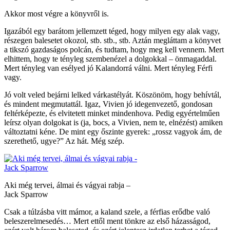
Akkor most végre a könyvről is.
Igazából egy barátom jellemzett téged, hogy milyen egy alak vagy,
részegen balesetet okozol, stb. stb., stb. Aztán megláttam a könyvet
a tikszó gazdaságos polcán, és tudtam, hogy meg kell vennem. Mert
elhittem, hogy te tényleg szembenézel a dolgokkal – önmagaddal.
Mert tényleg van esélyed jó Kalandorrá válni. Mert tényleg Férfi
vagy.
Jó volt veled bejárni lelked várkastélyát. Köszönöm, hogy behívtál,
és mindent megmutattál. Igaz, Vivien jó idegenvezető, gondosan
feltérképezte, és elvitetett minket mindenhova. Pedig egyértelműen
leírsz olyan dolgokat is (ja, bocs, a Vivien, nem te, elnézést) amiken
változtatni kéne. De mint egy őszinte gyerek: „rossz vagyok ám, de
szerethető, ugye?” Az hát. Még szép.
Aki még tervei, álmai és vágyai rabja –
Jack Sparrow
Csak a túlzásba vitt mámor, a kaland szele, a férfias erődbe való
beleszerelmesedés… Mert ettől ment tönkre az első házasságod,