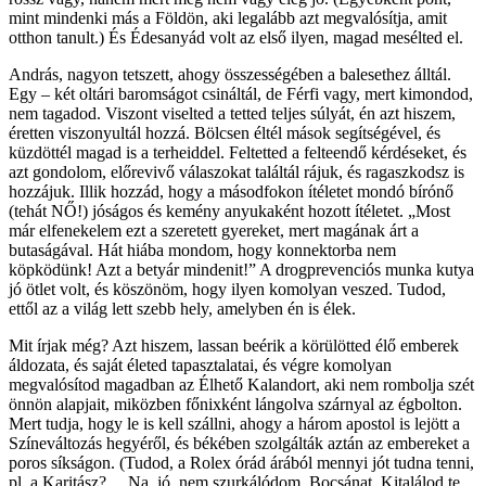
mint mindenki más a Földön, aki legalább azt megvalósítja, amit
otthon tanult.) És Édesanyád volt az első ilyen, magad mesélted el.
András, nagyon tetszett, ahogy összességében a balesethez álltál.
Egy – két oltári baromságot csináltál, de Férfi vagy, mert kimondod,
nem tagadod. Viszont viselted a tetted teljes súlyát, én azt hiszem,
éretten viszonyultál hozzá. Bölcsen éltél mások segítségével, és
küzdöttél magad is a terheiddel. Feltetted a felteendő kérdéseket, és
azt gondolom, előrevivő válaszokat találtál rájuk, és ragaszkodsz is
hozzájuk. Illik hozzád, hogy a másodfokon ítéletet mondó bírónő
(tehát NŐ!) jóságos és kemény anyukaként hozott ítéletet. „Most
már elfenekelem ezt a szeretett gyereket, mert magának árt a
butaságával. Hát hiába mondom, hogy konnektorba nem
köpködünk! Azt a betyár mindenit!” A drogprevenciós munka kutya
jó ötlet volt, és köszönöm, hogy ilyen komolyan veszed. Tudod,
ettől az a világ lett szebb hely, amelyben én is élek.
Mit írjak még? Azt hiszem, lassan beérik a körülötted élő emberek
áldozata, és saját életed tapasztalatai, és végre komolyan
megvalósítod magadban az Élhető Kalandort, aki nem rombolja szét
önnön alapjait, miközben főnixként lángolva szárnyal az égbolton.
Mert tudja, hogy le is kell szállni, ahogy a három apostol is lejött a
Színeváltozás hegyéről, és békében szolgálták aztán az embereket a
poros síkságon. (Tudod, a Rolex órád árából mennyi jót tudna tenni,
pl. a Karitász?… Na, jó, nem szurkálódom. Bocsánat. Kitalálod te