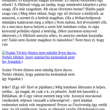
önsajnáló, és kárpótold magad luxussal! Ez baszki életmodell egy
nőnek? A főhősnő végig azt tanítja, hogy mindenért kárpótol a pénz
szaga. (Én már szagoltam. Mi olyan élvezetes benne? Büdös papír
szaga van.) Meg lehet oldani, hogy egy nő ötvözze a királynőt, az
amazont, a szentet és a hetérát magában. (Ha a férfiarchetípusok
mintájára határozom meg a nőket.) Nem tudom, hol tévesztettél célt,
én a mocskos kurva helyett a szent felé indultam volna, és rajta
keresztül próbálni eljutni a hetéráig. (Mert szerintem könyved
útkeresés.) A főhősnő annyira nőies, és annyira ostobán használja
ezt! Talán nem őszinte magához és másokhoz? Nem hiszi el, hogy
van
Szalai Vivien (biztos nem mindig ilyen dacos.
Nehéz elhinni, hogy patriarcha kioktatását nem
így fogadná.)
lelke? (Egy nő! Ilyet se pipáltam.) Még hatalmas áldozatra is képes,
szétba…tja magát, de csak a k..va pénzért. Judit tett hasonlót a
Bibliában, de ő egy várost mentett meg vele. Iszonyú mocskosul
viselkedett, teljesen visszaélt a nőiességével – mert ártatlan
embereket tudott vele megmenteni! Persze az Ószövetség úgy említi
meg, ha jól emlékszem, hogy az ellenség vezére (Holofernész) egy