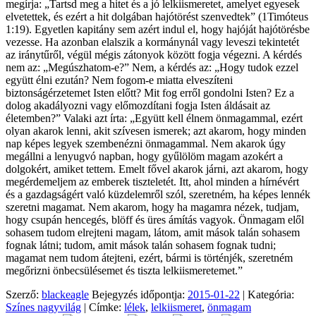
megírja: „Tartsd meg a hitet és a jó lelkiismeretet, amelyet egyesek
elvetettek, és ezért a hit dolgában hajótörést szenvedtek” (1Timóteus
1:19). Egyetlen kapitány sem azért indul el, hogy hajóját hajótörésbe
vezesse. Ha azonban elalszik a kormánynál vagy leveszi tekintetét
az iránytűről, végül mégis zátonyok között fogja végezni. A kérdés
nem az: „Megúszhatom-e?” Nem, a kérdés az: „Hogy tudok ezzel
együtt élni ezután? Nem fogom-e miatta elveszíteni
biztonságérzetemet Isten előtt? Mit fog erről gondolni Isten? Ez a
dolog akadályozni vagy előmozdítani fogja Isten áldásait az
életemben?” Valaki azt írta: „Együtt kell élnem önmagammal, ezért
olyan akarok lenni, akit szívesen ismerek; azt akarom, hogy minden
nap képes legyek szembenézni önmagammal. Nem akarok úgy
megállni a lenyugvó napban, hogy gyűlölöm magam azokért a
dolgokért, amiket tettem. Emelt fővel akarok járni, azt akarom, hogy
megérdemeljem az emberek tiszteletét. Itt, ahol minden a hírnévért
és a gazdagságért való küzdelemről szól, szeretném, ha képes lennék
szeretni magamat. Nem akarom, hogy ha magamra nézek, tudjam,
hogy csupán hencegés, blöff és üres ámítás vagyok. Önmagam elől
sohasem tudom elrejteni magam, látom, amit mások talán sohasem
fognak látni; tudom, amit mások talán sohasem fognak tudni;
magamat nem tudom átejteni, ezért, bármi is történjék, szeretném
megőrizni önbecsülésemet és tiszta lelkiismeretemet.”
Szerző:
blackeagle
Bejegyzés időpontja:
2015-01-22
| Kategória:
Színes nagyvilág
| Címke:
lélek
,
lelkiismeret
,
önmagam