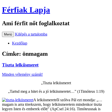
Férfiak Lapja
Ami férfit nőt foglalkoztat
Kilépés a tartalomba
Menü
Kezdőlap
Címke:
önmagam
Tiszta lelkiismeret
Minden vélemény számít!
„Tiszta lelkiismeret
„Tartsd meg a hitet és a jó lelkiismeretet…” (1Timóteus 1:19)
A lelkiismeretről szólva Pál ezt mondja: „…
magam is arra törekszem, hogy lelkiismeretem mindenkor tiszta
legyen Isten és emberek előtt” (ApCsel 24:16). Timóteusnak is