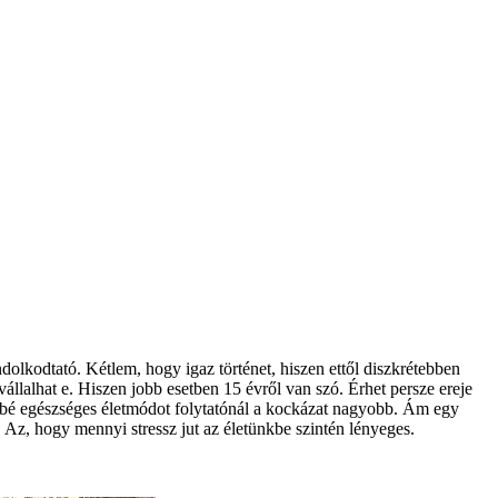
ndolkodtató. Kétlem, hogy igaz történet, hiszen ettől diszkrétebben
állalhat e. Hiszen jobb esetben 15 évről van szó. Érhet persze ereje
ésbé egészséges életmódot folytatónál a kockázat nagyobb. Ám egy
Az, hogy mennyi stressz jut az életünkbe szintén lényeges.