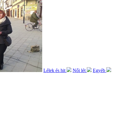
Lélek és hit
Női lét
Egyéb