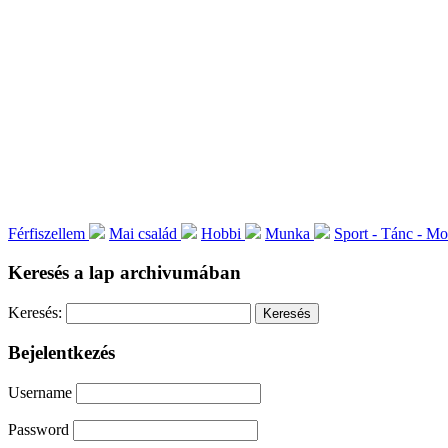
Férfiszellem
Mai család
Hobbi
Munka
Sport - Tánc - M
Keresés a lap archivumában
Keresés:
Bejelentkezés
Username
Password