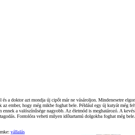
ól és a doktor azt mondja új cipőt már ne vásároljon. Mindenesetre elgo
k az ember, hogy még mikbe foghat bele. Például egy új kutyát még felv
bban ennek a valószínűsége nagyobb. Az életmód is meghatározó. A kev
agodás. Fontolóra veheti milyen időtartamú dolgokba foghat még bele. 
ímke:
vállalás