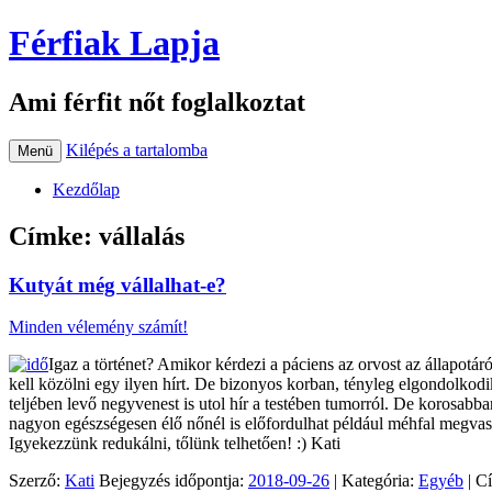
Férfiak Lapja
Ami férfit nőt foglalkoztat
Kilépés a tartalomba
Menü
Kezdőlap
Címke:
vállalás
Kutyát még vállalhat-e?
Minden vélemény számít!
Igaz a történet? Amikor kérdezi a páciens az orvost az állapotár
kell közölni egy ilyen hírt. De bizonyos korban, tényleg elgondolkodi
teljében levő negyvenest is utol hír a testében tumorról. De korosa
nagyon egészségesen élő nőnél is előfordulhat például méhfal megvast
Igyekezzünk redukálni, tőlünk telhetően! :) Kati
Szerző:
Kati
Bejegyzés időpontja:
2018-09-26
| Kategória:
Egyéb
| C