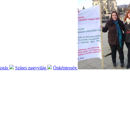
ozgás
Színes nagyvilág
Önkéntesség