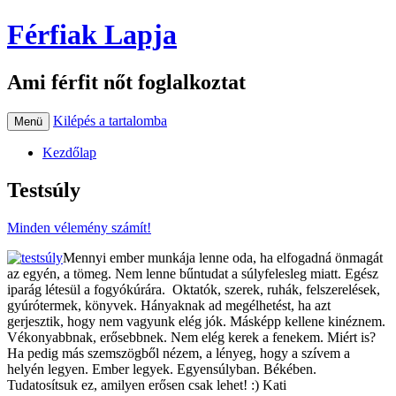
Férfiak Lapja
Ami férfit nőt foglalkoztat
Kilépés a tartalomba
Menü
Kezdőlap
Testsúly
Minden vélemény számít!
Mennyi ember munkája lenne oda, ha elfogadná önmagát
az egyén, a tömeg. Nem lenne bűntudat a súlyfelesleg miatt. Egész
iparág létesül a fogyókúrára. Oktatók, szerek, ruhák, felszerelések,
gyúrótermek, könyvek. Hányaknak ad megélhetést, ha azt
gerjesztik, hogy nem vagyunk elég jók. Másképp kellene kinéznem.
Vékonyabbnak, erősebbnek. Nem elég kerek a fenekem. Miért is?
Ha pedig más szemszögből nézem, a lényeg, hogy a szívem a
helyén legyen. Ember legyek. Egyensúlyban. Békében.
Tudatosítsuk ez, amilyen erősen csak lehet! :) Kati