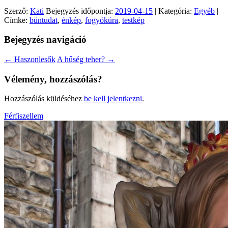
Szerző:
Kati
Bejegyzés időpontja:
2019-04-15
| Kategória:
Egyéb
|
Címke:
büntudat
,
énkép
,
fogyókúra
,
testkép
Bejegyzés navigáció
←
Haszonlesők
A hűség teher?
→
Vélemény, hozzászólás?
Hozzászólás küldéséhez
be kell jelentkezni
.
Férfiszellem