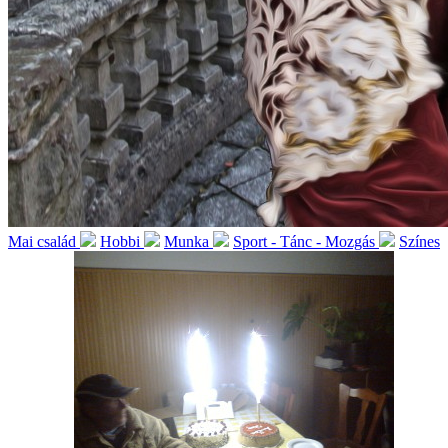
Mai család
Hobbi
Munka
Sport - Tánc - Mozgás
Színes