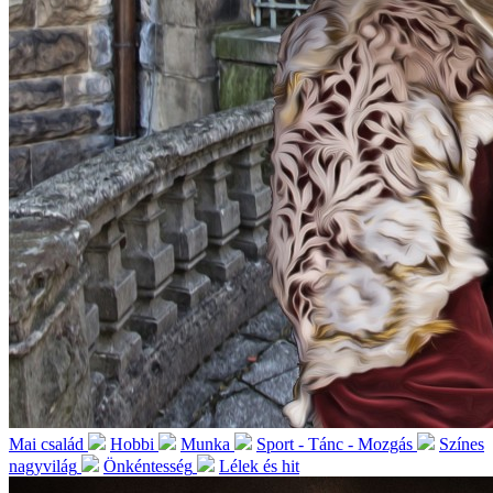
Mai család
Hobbi
Munka
Sport - Tánc - Mozgás
Színes
nagyvilág
Önkéntesség
Lélek és hit