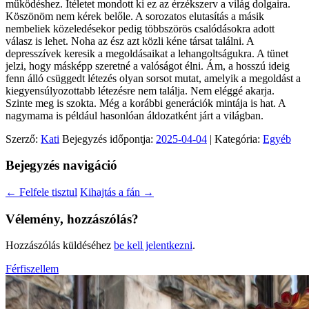
működéshez. Ítéletet mondott ki ez az érzékszerv a világ dolgaira.
Köszönöm nem kérek belőle. A sorozatos elutasítás a másik
nembeliek közeledésekor pedig többszörös csalódásokra adott
válasz is lehet. Noha az ész azt közli kéne társat találni. A
depresszívek keresik a megoldásaikat a lehangoltságukra. A tünet
jelzi, hogy másképp szeretné a valóságot élni. Ám, a hosszú ideig
fenn álló csüggedt létezés olyan sorsot mutat, amelyik a megoldást a
kiegyensúlyozottabb létezésre nem találja. Nem eléggé akarja.
Szinte meg is szokta. Még a korábbi generációk mintája is hat. A
nagymama is például hasonlóan áldozatként járt a világban.
Szerző:
Kati
Bejegyzés időpontja:
2025-04-04
| Kategória:
Egyéb
Bejegyzés navigáció
←
Felfele tisztul
Kihajtás a fán
→
Vélemény, hozzászólás?
Hozzászólás küldéséhez
be kell jelentkezni
.
Férfiszellem