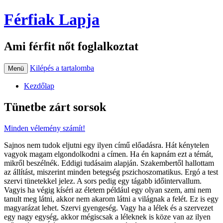
Férfiak Lapja
Ami férfit nőt foglalkoztat
Kilépés a tartalomba
Menü
Kezdőlap
Tünetbe zárt sorsok
Minden vélemény számít!
Sajnos nem tudok eljutni egy ilyen című előadásra. Hát kénytelen
vagyok magam elgondolkodni a címen. Ha én kapnám ezt a témát,
mikről beszélnék. Eddigi tudásaim alapján. Szakembertől hallottam
az állítást, miszerint minden betegség pszichoszomatikus. Ergó a test
szervi tünetekkel jelez. A sors pedig egy tágabb időintervallum.
Vagyis ha végig kíséri az életem például egy olyan szem, ami nem
tanult meg látni, akkor nem akarom látni a világnak a felét. Ez is egy
magyarázat lehet. Szervi gyengeség. Vagy ha a lélek és a szervezet
egy nagy egység, akkor mégiscsak a léleknek is köze van az ilyen