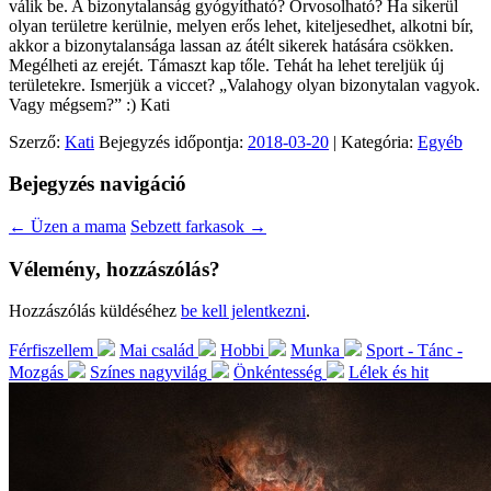
válik be. A bizonytalanság gyógyítható? Orvosolható? Ha sikerül
olyan területre kerülnie, melyen erős lehet, kiteljesedhet, alkotni bír,
akkor a bizonytalansága lassan az átélt sikerek hatására csökken.
Megélheti az erejét. Támaszt kap tőle. Tehát ha lehet tereljük új
területekre. Ismerjük a viccet? „Valahogy olyan bizonytalan vagyok.
Vagy mégsem?” :) Kati
Szerző:
Kati
Bejegyzés időpontja:
2018-03-20
| Kategória:
Egyéb
Bejegyzés navigáció
←
Üzen a mama
Sebzett farkasok
→
Vélemény, hozzászólás?
Hozzászólás küldéséhez
be kell jelentkezni
.
Férfiszellem
Mai család
Hobbi
Munka
Sport - Tánc -
Mozgás
Színes nagyvilág
Önkéntesség
Lélek és hit