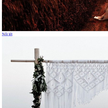
Női lét