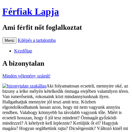
Férfiak Lapja
Ami férfit nőt foglalkoztat
Kilépés a tartalomba
Menü
Kezdőlap
A bizonytalan
Minden vélemény számít!
Aki folyamatosan ecseteli, mennyire oké, az
bizony a lelke mélyén kételkedik önmaga erejében valamilyen téren.
Van ismerőseink, rokonaink közt mindannyiunknak ilyen.
Hallgathatjuk mennyire jól teszi amit tesz. Közben
elgondolkodhatunk lassan azon, hogy mi nem vagyunk annyira
rendben. Valahogy könnyebb ha távolabb vagyunk tőle. Miért is
ecseteli hosszan, hogy ő jól tesz mindent? Önmagát győzködi
mindezzel? A kételyeit kell lepleznie? Kerüljük őt el? Hagyjuk
magára? Hogyan segíthetünk rajta? Dicsérgessük? Változó kinél mi