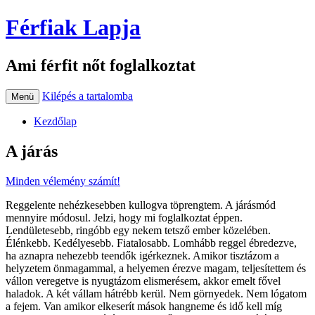
Férfiak Lapja
Ami férfit nőt foglalkoztat
Kilépés a tartalomba
Menü
Kezdőlap
A járás
Minden vélemény számít!
Reggelente nehézkesebben kullogva töprengtem. A járásmód
mennyire módosul. Jelzi, hogy mi foglalkoztat éppen.
Lendületesebb, ringóbb egy nekem tetsző ember közelében.
Élénkebb. Kedélyesebb. Fiatalosabb. Lomhább reggel ébredezve,
ha aznapra nehezebb teendők igérkeznek. Amikor tisztázom a
helyzetem önmagammal, a helyemen érezve magam, teljesítettem és
vállon veregetve is nyugtázom elismerésem, akkor emelt fővel
haladok. A két vállam hátrébb kerül. Nem görnyedek. Nem lógatom
a fejem. Van amikor elkeserít mások hangneme és idő kell míg