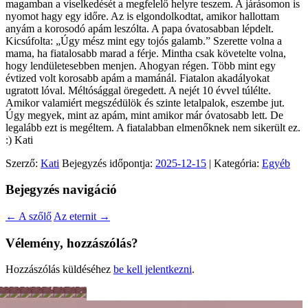
magamban a viselkedését a megfelelő helyre teszem. A járásomon is
nyomot hagy egy időre. Az is elgondolkodtat, amikor hallottam
anyám a korosodó apám leszólta. A papa óvatosabban lépdelt.
Kicsúfolta: „Úgy mész mint egy tojós galamb.” Szerette volna a
mama, ha fiatalosabb marad a férje. Mintha csak követelte volna,
hogy lendületesebben menjen. Ahogyan régen. Több mint egy
évtized volt korosabb apám a mamánál. Fiatalon akadályokat
ugratott lóval. Méltósággal öregedett. A nejét 10 évvel túlélte.
Amikor valamiért megszédülök és szinte letalpalok, eszembe jut.
Úgy megyek, mint az apám, mint amikor már óvatosabb lett. De
legalább ezt is megéltem. A fiatalabban elmenőknek nem sikerült ez.
:) Kati
Szerző:
Kati
Bejegyzés időpontja:
2025-12-15
| Kategória:
Egyéb
Bejegyzés navigáció
←
A szőlő
Az eternit
→
Vélemény, hozzászólás?
Hozzászólás küldéséhez
be kell jelentkezni
.
Férfiszellem
Mai
Hobbi
Munka
Sport
Színes
Önkéntesség
Lélek
család
-
nagyvilág
és
Tánc
hit