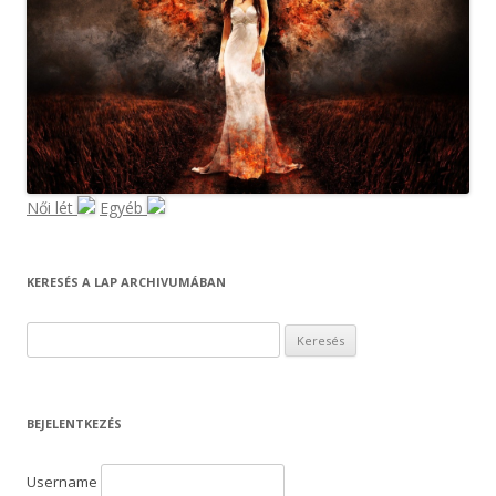
Női lét
Egyéb
KERESÉS A LAP ARCHIVUMÁBAN
K
e
r
e
BEJELENTKEZÉS
s
é
Username
s