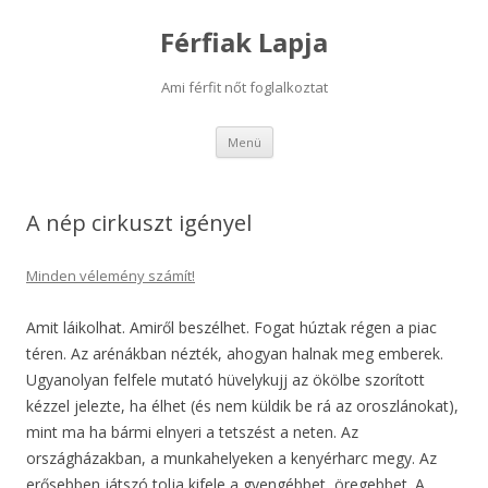
Férfiak Lapja
Ami férfit nőt foglalkoztat
Kilépés
Menü
a
tartalomba
A nép cirkuszt igényel
Minden vélemény számít!
Amit láikolhat. Amiről beszélhet. Fogat húztak régen a piac
téren. Az arénákban nézték, ahogyan halnak meg emberek.
Ugyanolyan felfele mutató hüvelykujj az ökölbe szorított
kézzel jelezte, ha élhet (és nem küldik be rá az oroszlánokat),
mint ma ha bármi elnyeri a tetszést a neten. Az
országházakban, a munkahelyeken a kenyérharc megy. Az
erősebben játszó tolja kifele a gyengébbet, öregebbet. A