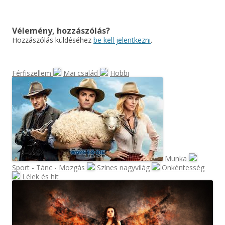
navigáció
Vélemény, hozzászólás?
Hozzászólás küldéséhez
be kell jelentkezni
.
Férfiszellem
Mai család
Hobbi
Munka
Sport - Tánc - Mozgás
Színes nagyvilág
Önkéntesség
Lélek és hit