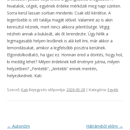
hivatalok, cégek, egyének érdeke mérkőzik meg napi szinten.
Sorra kerül lassan sorban mindenki. Csak idő kérdése. A
legerősebb is ott találja magát idővel. Valamint az is akin
keresztül néznek, mert nincs akkora jelentősége. Végig
nézheti annak a bukását, aki őt lerendezte. Úgy hírlik a
legmagasabb helyen levőknek is alá kell írni, már akkor a
lemondásukat, amikor a legfelsőbb posztra kerülnek.
Elgondolkodtató, ha igaz ez. Honnan ered a döntés, hogy hol,
ki meddig lehet? Milyen érdeknek kell érvényre jutnia, milyen
helyzetben? „Fentebb”, „lentebb” ennek mentén,
helyezkednek. Kati
Szerző:
Kati
Bejegyzés időpontja:
2026-05-28
| Kategória:
Egyéb
Bejegyzés
←
Autonóm
Hátrányból előny
→