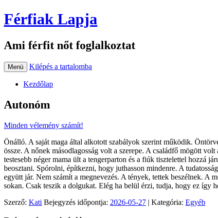
Férfiak Lapja
Ami férfit nőt foglalkoztat
Kilépés a tartalomba
Menü
Kezdőlap
Autonóm
Minden vélemény számít!
Önálló. A saját maga által alkotott szabályok szerint működik. Öntör
össze. A nőnek másodlagosság volt a szerepe. A családfő mögött volt 
testesebb néger mama ült a tengerparton és a fiúk tisztelettel hozzá
beosztani. Spórolni, építkezni, hogy juthasson mindenre. A tudatosság
együtt jár. Nem számít a megnevezés. A tények, tettek beszélnek. A 
sokan. Csak teszik a dolgukat. Elég ha belül érzi, tudja, hogy ez így h
Szerző:
Kati
Bejegyzés időpontja:
2026-05-27
| Kategória:
Egyéb