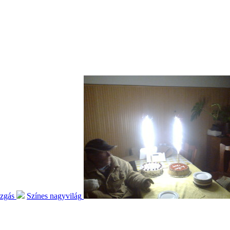
ozgás
Színes nagyvilág