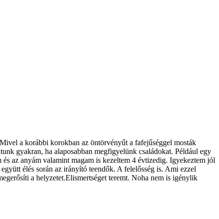
. Mivel a korábbi korokban az öntörvényűt a fafejűséggel mosták
lhatunk gyakran, ha alaposabban megfigyelünk családokat. Például egy
ám és az anyám valamint magam is kezeltem 4 évtizedig. Igyekeztem jól
gyütt élés során az irányító teendők. A felelősség is. Ami ezzel
gerősíti a helyzetet.Elismertséget teremt. Noha nem is igénylik