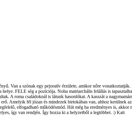
vényű. Van a szónak egy pejoratív érzülete, amikor nőre vonatkoztatják
a helye. FELE ség a pozíciója. Noha matriarchális felállás is tapaszta
 járultak. A roma családoknál is látunk hasonlókat. A kasszát a nagymam
 erő. Amelyik fél józan és mindezek birtokában van, ahhoz kerülnek az e
megfelelő, elfogadható működésmód. Hát még ha eredményes is, akkor me
elyes, így van rendjén. Így hozza ki a helyzetből a legtöbbet. :) Kati