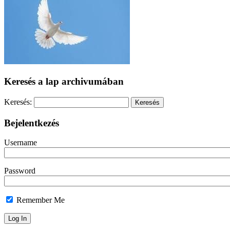
Keresés a lap archivumában
Keresés:
Bejelentkezés
Username
Password
Remember Me