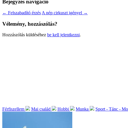
Bejegyzés navigáció
←
Felszabadító érzés
A nép cirkuszt igényel
→
Vélemény, hozzászólás?
Hozzászólás küldéséhez
be kell jelentkezni
.
Férfiszellem
Mai család
Hobbi
Munka
Sport - Tánc - M