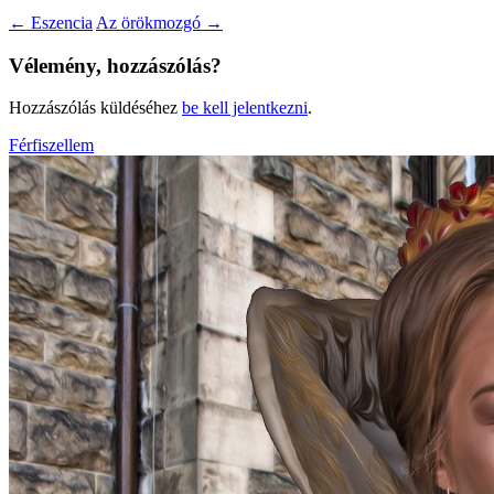
←
Eszencia
Az örökmozgó
→
Vélemény, hozzászólás?
Hozzászólás küldéséhez
be kell jelentkezni
.
Férfiszellem