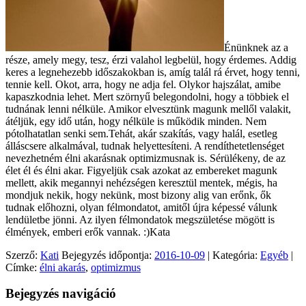
Énünknek az a
része, amely megy, tesz, érzi valahol legbelül, hogy érdemes. Addig
keres a legnehezebb időszakokban is, amíg talál rá érvet, hogy tenni,
tennie kell. Okot, arra, hogy ne adja fel. Olykor hajszálat, amibe
kapaszkodnia lehet. Mert szörnyű belegondolni, hogy a többiek el
tudnának lenni nélküle. Amikor elvesztünk magunk mellől valakit,
átéljük, egy idő után, hogy nélküle is működik minden. Nem
pótolhatatlan senki sem.Tehát, akár szakítás, vagy halál, esetleg
álláscsere alkalmával, tudnak helyettesíteni. A rendíthetetlenséget
nevezhetném élni akarásnak optimizmusnak is. Sérülékeny, de az
élet él és élni akar. Figyeljük csak azokat az embereket magunk
mellett, akik megannyi nehézségen keresztül mentek, mégis, ha
mondjuk nekik, hogy nekünk, most bizony alig van erőnk, ők
tudnak előhozni, olyan félmondatot, amitől újra képessé válunk
lendületbe jönni. Az ilyen félmondatok megszületése mögött is
élmények, emberi erők vannak. :)Kata
Szerző:
Kati
Bejegyzés időpontja:
2016-10-09
| Kategória:
Egyéb
|
Címke:
élni akarás
,
optimizmus
Bejegyzés navigáció