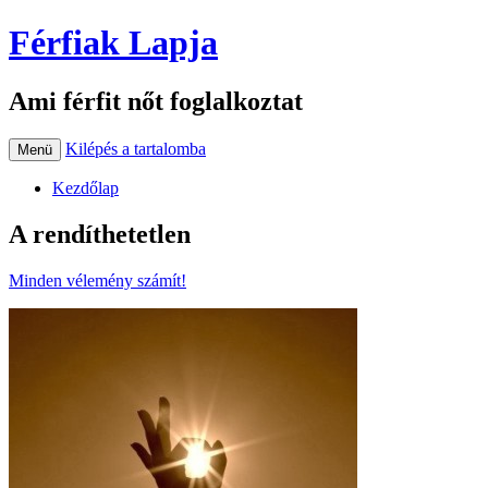
Férfiak Lapja
Ami férfit nőt foglalkoztat
Kilépés a tartalomba
Menü
Kezdőlap
A rendíthetetlen
Minden vélemény számít!