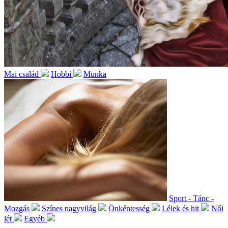
Mai család
Hobbi
Munka
Sport - Tánc -
Mozgás
Színes nagyvilág
Önkéntesség
Lélek és hit
Női
lét
Egyéb