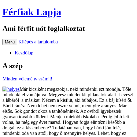
Férfiak Lapja
Ami férfit nőt foglalkoztat
Kilépés a tartalomba
Menü
Kezdőlap
A szép
Minden vélemény számít!
Már kicsiként megszokja, neki mindenki ezt mondja. Tőle
mindenki el van ájulva. Megvesz mindenkit pillanatok alatt. Leveszi
a lábáról a másikat. Nézem a kisfiút, aki bűbájos. Ez a báj kíséri őt.
Bárki ránéz. Nem lehet nem észre venni, mennyire aranyos. Már
elsős. Sok gondot okoz a tanítónéninek. Az oviból igyekeztek
gyorsan tovább küldeni. Menjen mielőbb iskolába. Pedig jobb lett
volna, ha még egy évet marad. Hogyan fogja elintézni később a
dolgait ez a kis emberke? Tudatában van, hogy bárki jön felé,
mindenki oda van attól, hogy ő mennyire helyes. Lehet, hogy ez