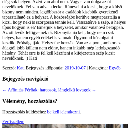
elég sok helyen. Azért van ahol nem. Vagyis van dolga az őt
nevelőknek. Fel van adva a lecke. Ránevelni a kicsit, hogy a külső
bizony nem minden. legtöbbször a családok kisebbik gyerekénél
tapasztalható ez a helyzet. A közösségbe kerülve megtapasztalja a
kicsi, hogy neki is szorgosan tennie kell. Visszatérve a szép, a helyes
típus hogyan is él? Ismerjük a helyzetet, amikor valahová betoppan.
Az ott levők felfigyelnek rá. Bizonyítania kell, hogy nem csak
helyes, hanem egyéb értékei is vannak. Úgymond kóstolgatni
kezdik. Próbálgatják. Helyzetbe hozzák. Van az a pont, amikor az
átlagtól jobb küllem nem előny, hanem inkább még ledolgozandó
hátrány. Tehát erre is fel kell készíteni a kifejezetten szép kicsit
nevelőknek. :) Kati
Szerző:
Kati
Bejegyzés időpontja:
2019-10-07
| Kategória:
Egyéb
Bejegyzés navigáció
←
Affinitás
Férfiak: harcosok, lánglelkű lovagok
→
Vélemény, hozzászólás?
Hozzászólás küldéséhez
be kell jelentkezni
.
Férfiszellem