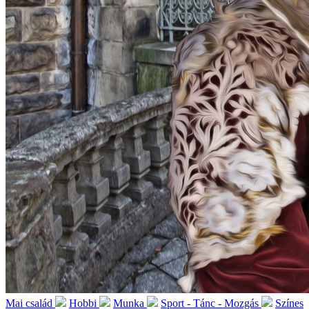
Mai család
Hobbi
Munka
Sport - Tánc - Mozgás
Színes