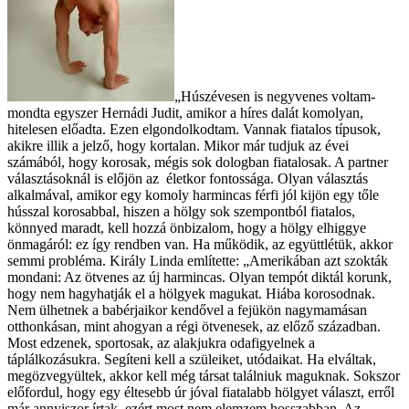
„Húszévesen is negyvenes voltam-
mondta egyszer Hernádi Judit, amikor a híres dalát komolyan,
hitelesen előadta. Ezen elgondolkodtam. Vannak fiatalos típusok,
akikre illik a jelző, hogy kortalan. Mikor már tudjuk az évei
számából, hogy korosak, mégis sok dologban fiatalosak. A partner
választásoknál is előjön az életkor fontossága. Olyan választás
alkalmával, amikor egy komoly harmincas férfi jól kijön egy tőle
hússzal korosabbal, hiszen a hölgy sok szempontból fiatalos,
könnyed maradt, kell hozzá önbizalom, hogy a hölgy elhiggye
önmagáról: ez így rendben van. Ha működik, az együttlétük, akkor
semmi probléma. Király Linda említette: „Amerikában azt szokták
mondani: Az ötvenes az új harmincas. Olyan tempót diktál korunk,
hogy nem hagyhatják el a hölgyek magukat. Hiába korosodnak.
Nem ülhetnek a babérjaikor kendővel a fejükön nagymamásan
otthonkásan, mint ahogyan a régi ötvenesek, az előző században.
Most edzenek, sportosak, az alakjukra odafigyelnek a
táplálkozásukra. Segíteni kell a szüleiket, utódaikat. Ha elváltak,
megözvegyültek, akkor kell még társat találniuk maguknak. Sokszor
előfordul, hogy egy éltesebb úr jóval fiatalabb hölgyet választ, erről
már annyiszor írtak, ezért most nem elemzem hosszabban. Az