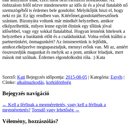
önbizalom felől nézve mindenesetre az idős úr és a jóval fiatalabb nő
szemszögéből is érdemes bele gondolni: Melyikőjük hiszi el, hogy
neki ez jár. Ez így rendben van. Kitérőmet,gondolatébresztőnek
szántam. Bizonyára voltunk már mindkét helyzetben, amikor
elképzelhettük, milyen lenne együtt élnünk egy tőlünk jóval
idősebbel, vagy egy sokkal fiatalabbal. Hogyan lennénk hitelesek a
helyzetben a barátaink előtt és a családunkkal. Volna erőnk kiállni a
partnerünkért, önmagunkért? Az önismeretünk is fejlődik,
amikor.elképzelve megtapasztaljuk, mennyi erőnk van. Mi az, amiért
összeszedjük magunkat és melyik az a pont, amikor feladjuk, mert
mások mit szólnak. Érdemes elgondolkodni róla. :) Kata
Szerző:
Kati
Bejegyzés időpontja:
2015-08-05
| Kategória:
Egyéb
|
Címke:
alkalmazkodás
,
korkülönbség
Bejegyzés navigáció
←
Kell a férfinak a megmérettetés, vagy kell a férfinak a
megmérettetés?
Teendő vagy lehetőség
→
Vélemény, hozzászólás?