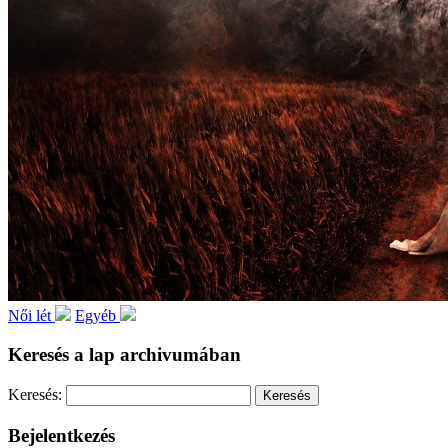
Női lét
Egyéb
Keresés a lap archivumában
Keresés:
Bejelentkezés