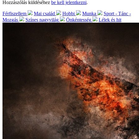
Hozzászólás küldéséhez
be kell jelentkezni
.
Férfiszellem
Mai család
Hobbi
Munka
Sport - Tánc -
Mozgás
Színes nagyvilág
Önkéntesség
Lélek és hit