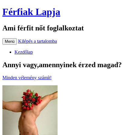
Férfiak Lapja
Ami férfit nőt foglalkoztat
Kilépés a tartalomba
Menü
Kezdőlap
Annyi vagy,amennyinek érzed magad?
Minden vélemény számít!